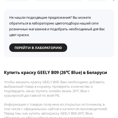
Не нашли подходящие предложения? Вы можете
обратиться в лабораторию цветоподбора нашей сети
розничных магазинов и подобрать необходимый для Вас
цвет краски.
ПЕРЕЙТИ В ЛАБОРАТОРИЮ
Купить краску GEELY B09 (26℃ Blue) в Беларуси
Чтобы заказать краску GEELY B09, Вам необходимо добавить
выбранный товар в корзину, проверить количество и
подтвердить заказ. Купить онлайн эмаль 26℃ Blue с
курьерской доставкой по всей РБ.
Информация о товарах получена из открытых источников, в
том числе с официальных сайтов и каталогов производителей.
Перед тем, как купить автокраску GEELY B09 26℃ Blue,
обязательно обращайте внимание на характеристики