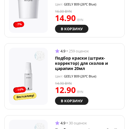
Цвет:
GEELY B09 (26℃ Blue)
16.00
BYN
14.90
BYN
-7%
В КОРЗИНУ
4.9
259 оценок
Подбор краски (штрих-
корректор) для сколов и
царапин 20мл
Цвет:
GEELY B09 (26℃ Blue)
14.90
BYN
12.90
-14%
BYN
бестселлер!
В КОРЗИНУ
4.9
30 оценок