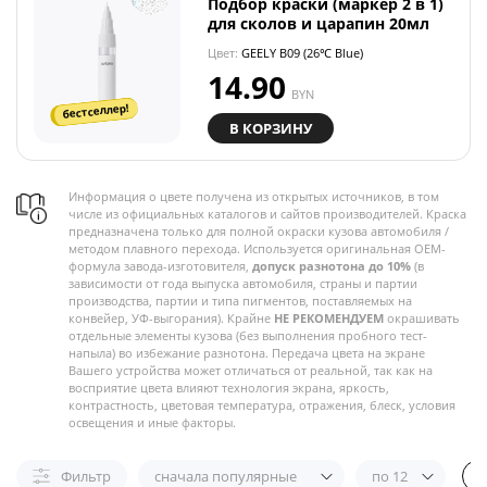
Подбор краски (маркер 2 в 1)
для сколов и царапин 20мл
Цвет:
GEELY B09 (26℃ Blue)
14.90
BYN
бестселлер!
В КОРЗИНУ
Информация о цвете получена из открытых источников, в том
числе из официальных каталогов и сайтов производителей. Краска
предназначена только для полной окраски кузова автомобиля /
методом плавного перехода. Используется оригинальная OEM-
формула завода-изготовителя,
допуск разнотона до 10%
(в
зависимости от года выпуска автомобиля, страны и партии
производства, партии и типа пигментов, поставляемых на
конвейер, УФ-выгорания). Крайне
НЕ РЕКОМЕНДУЕМ
окрашивать
отдельные элементы кузова (без выполнения пробного тест-
напыла) во избежание разнотона. Передача цвета на экране
Вашего устройства может отличаться от реальной, так как на
восприятие цвета влияют технология экрана, яркость,
контрастность, цветовая температура, отражения, блеск, условия
освещения и иные факторы.
Фильтр
сначала популярные
по 12