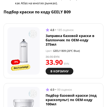
как Atlas на многих рынках).
Подбор краски по коду GEELY B09
4.8
185 оценок
Заправка базовой краски в
баллончик по OEM-коду
375мл
Цвет:
GEELY B09 (26℃ Blue)
36.90
BYN
33.90
-9%
BYN
бестселлер!
В КОРЗИНУ
4.9
99 оценок
Подбор базовой краски (под
краскопульт) по OEM-коду
100мл