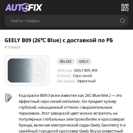
Найти товары
GEELY B09 (26℃ Blue) с доставкой по РБ
4 товара
BELGEE
GEELY
OEM-код:
GEELY B09, B09
Оттенок:
Серо-синий
Тип краски:
Эффектный
Код краски B09 (также известен как 26C Blue-Met.) — это
эффектный серо-синий металлик. Он придает кузову
глубокий, насыщенный оттенок с выразительным
переливом. Этот заводской цвет можно встретить на
популярных глобальных электромобилях и кроссоверах
бренда, включая электрический седан Geely Geometry A и
семейный городской кроссовер Geely Boyue (известный