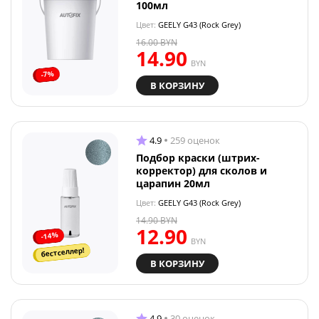
100мл
Цвет:
GEELY G43 (Rock Grey)
16.00
BYN
14.90
BYN
-7%
В КОРЗИНУ
4.9
259 оценок
Подбор краски (штрих-
корректор) для сколов и
царапин 20мл
Цвет:
GEELY G43 (Rock Grey)
14.90
BYN
12.90
-14%
BYN
бестселлер!
В КОРЗИНУ
4.9
30 оценок