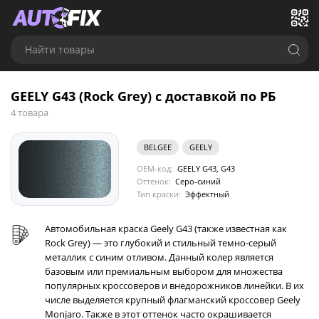
Найти товары
GEELY G43 (Rock Grey) с доставкой по РБ
4 товара
BELGEE
GEELY
OEM-код:
GEELY G43, G43
Оттенок:
Серо-синий
Тип краски:
Эффектный
Автомобильная краска Geely G43 (также известная как
Rock Grey) — это глубокий и стильный темно-серый
металлик с синим отливом. Данный колер является
базовым или премиальным выбором для множества
популярных кроссоверов и внедорожников линейки. В их
числе выделяется крупный флагманский кроссовер Geely
Monjaro. Также в этот оттенок часто окрашивается