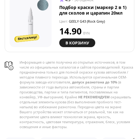
Подбор краски (маркер 2 в 1)
для сколов и царапин 20мл
Цвет:
GEELY G43 (Rock Grey)
14.90
BYN
бестселлер!
В КОРЗИНУ
Информация о цвете получена из открытых источников, в том
числе из официальных каталогов и сайтов производителей. Краска
предназначена только для полной окраски кузова автомобиля /
методом плавного перехода. Используется оригинальная OEM-
формула завода-изготовителя,
допуск разнотона до 10%
(в
зависимости от года выпуска автомобиля, страны и партии
производства, партии и типа пигментов, поставляемых на
конвейер, УФ-выгорания). Крайне
НЕ РЕКОМЕНДУЕМ
окрашивать
отдельные элементы кузова (без выполнения пробного тест-
напыла) во избежание разнотона. Передача цвета на экране
Вашего устройства может отличаться от реальной, так как на
восприятие цвета влияют технология экрана, яркость,
контрастность, цветовая температура, отражения, блеск, условия
освещения и иные факторы.