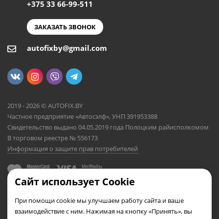
+375 33 66-99-511
ЗАКАЗАТЬ ЗВОНОК
autofixby@gmail.com
2019 - 2026 © AUTOFIX.BY
Частное предприятие «Автосэлф», УНП 391953388
Свидетельство выдано 04.05.2019 года Полоцким райисполкомом
В торговом реестре № 556173
Информация о защите прав потребителей
Сайт использует Cookie
При помощи cookie мы улучшаем работу сайта и ваше
взаимодействие с ним. Нажимая на кнопку «Принять», вы