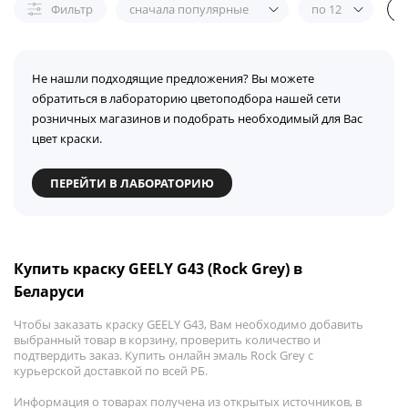
Фильтр
сначала популярные
по 12
Не нашли подходящие предложения? Вы можете
обратиться в лабораторию цветоподбора нашей сети
розничных магазинов и подобрать необходимый для Вас
цвет краски.
ПЕРЕЙТИ В ЛАБОРАТОРИЮ
Купить краску GEELY G43 (Rock Grey) в
Беларуси
Чтобы заказать краску GEELY G43, Вам необходимо добавить
выбранный товар в корзину, проверить количество и
подтвердить заказ. Купить онлайн эмаль Rock Grey с
курьерской доставкой по всей РБ.
Информация о товарах получена из открытых источников, в