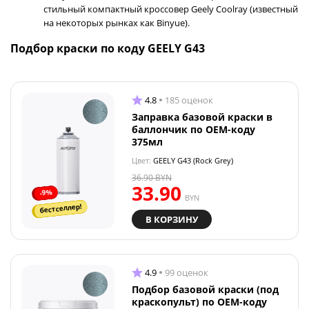
стильный компактный кроссовер Geely Coolray (известный
на некоторых рынках как Binyue).
Подбор краски по коду GEELY G43
4.8
185 оценок
Заправка базовой краски в
баллончик по OEM-коду
375мл
Цвет:
GEELY G43 (Rock Grey)
36.90
BYN
33.90
-9%
BYN
бестселлер!
В КОРЗИНУ
4.9
99 оценок
Подбор базовой краски (под
краскопульт) по OEM-коду