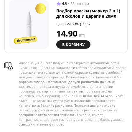
4.8
33 оценки
Подбор краски (маркер 2 в 1)
для сколов и царапин 20мл
Цвет:
GM 660G (Tripp)
14.90
BYN
бестселлер!
В КОРЗИНУ
Информация о цвете получена из открытых источников, в том
числе из официальных каталогов и сайтов производителей. Краска
предназначена только для полной окраски кузова автомобиля /
методом плавного перехода. Используется оригинальная OEM-
формула завода-изготовителя,
допуск разнотона до 10%
(в
зависимости от года выпуска автомобиля, страны и партии
производства, партии и типа пигментов, поставляемых на
конвейер, УФ-выгорания). Крайне
НЕ РЕКОМЕНДУЕМ
окрашивать
отдельные элементы кузова (без выполнения пробного тест-
напыла) во избежание разнотона. Передача цвета на экране
Вашего устройства может отличаться от реальной, так как на
восприятие цвета влияют технология экрана, яркость,
контрастность, цветовая температура, отражения, блеск, условия
освещения и иные факторы.