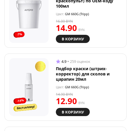
краскопульт) по OEM-коду
100мл
Цвет:
GM 660G (Tripp)
16.00
BYN
14.90
BYN
-7%
В КОРЗИНУ
4.9
259 оценок
Подбор краски (штрих-
корректор) для сколов и
царапин 20мл
Цвет:
GM 660G (Tripp)
14.90
BYN
12.90
-14%
BYN
бестселлер!
В КОРЗИНУ