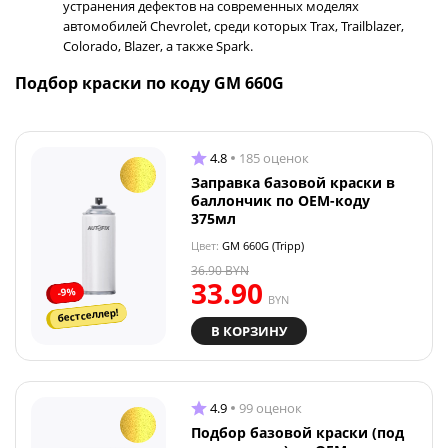
устранения дефектов на современных моделях
автомобилей Chevrolet, среди которых Trax, Trailblazer,
Colorado, Blazer, а также Spark.
Подбор краски по коду GM 660G
4.8
185 оценок
Заправка базовой краски в
баллончик по OEM-коду
375мл
Цвет:
GM 660G (Tripp)
36.90
BYN
33.90
-9%
BYN
бестселлер!
В КОРЗИНУ
4.9
99 оценок
Подбор базовой краски (под