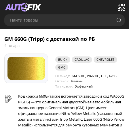
Найти товары
GM 660G (Tripp) с доставкой по РБ
4 товара
BUICK
CADILLAC
CHEVROLET
GMC
OEM-код:
GM 660G, WA660G, GHS, 628G
Оттенок:
Желтый
Тип краски:
Эффектный
Код краски 660G (также встречается заводской код WA660G
и GHS) — это оригинальная двухслойная автомобильная
эмаль концерна General Motors (GM). Цвет имеет
официальное название Nitro Yellow Metallic (насыщенный
желтый металлик) или Tripp Metallic. Цвет 660G (Nitro Yellow
Metallic) используется для ремонта кузовных элементов и