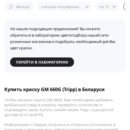
Фильтр
сначала популярные
по 12
Не нашли подходящие предложения? Вы можете
обратиться в лабораторию цветоподбора нашей сети
розничных магазинов и подобрать необходимый для Вас
цвет краски.
ПЕРЕЙТИ В ЛАБОРАТОРИЮ
Купить краску GM 660G (Tripp) в Беларуси
Чтобы заказать краску GM 660G, Вам необходимо добавить
выбранный товар в корзину, проверить количество и
подтвердить заказ. Купить онлайн эмаль Tripp с курьерской
доставкой по всей РБ.
Информация о товарах получена из открытых источников, в
том числе с официальных сайтов и каталогов производителей.