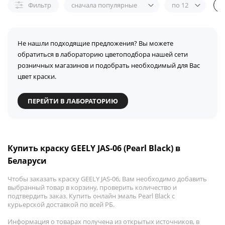
Фильтр
сначала популярные
по 12
Не нашли подходящие предложения? Вы можете
обратиться в лабораторию цветоподбора нашей сети
розничных магазинов и подобрать необходимый для Вас
цвет краски.
ПЕРЕЙТИ В ЛАБОРАТОРИЮ
Купить краску GEELY JAS-06 (Pearl Black) в
Беларуси
Чтобы заказать краску GEELY JAS-06, Вам необходимо добавить
выбранный товар в корзину, проверить количество и
подтвердить заказ. Купить онлайн эмаль Pearl Black с
курьерской доставкой по всей РБ.
Информация о товарах получена из открытых источников, в