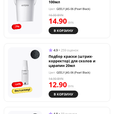
100мл
Цвет:
GEELY JAS-06 (Pearl Black)
16.00
BYN
14.90
BYN
-7%
В КОРЗИНУ
4.9
259 оценок
Подбор краски (штрих-
корректор) для сколов и
царапин 20мл
Цвет:
GEELY JAS-06 (Pearl Black)
14.90
BYN
12.90
-14%
BYN
бестселлер!
В КОРЗИНУ
4.8
33 оценки