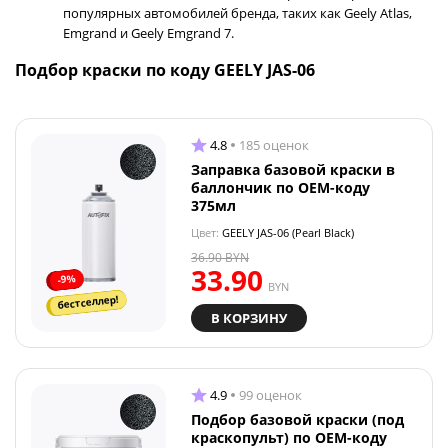
популярных автомобилей бренда, таких как Geely Atlas,
Emgrand и Geely Emgrand 7.
Подбор краски по коду GEELY JAS-06
4.8
185 оценок
Заправка базовой краски в
баллончик по OEM-коду
375мл
Цвет:
GEELY JAS-06 (Pearl Black)
36.90
BYN
33.90
-9%
BYN
бестселлер!
В КОРЗИНУ
4.9
99 оценок
Подбор базовой краски (под
краскопульт) по OEM-коду