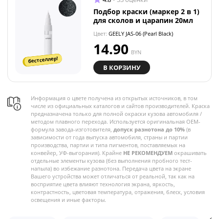
Подбор краски (маркер 2 в 1)
для сколов и царапин 20мл
Цвет:
GEELY JAS-06 (Pearl Black)
14.90
BYN
бестселлер!
В КОРЗИНУ
Информация о цвете получена из открытых источников, в том
числе из официальных каталогов и сайтов производителей. Краска
предназначена только для полной окраски кузова автомобиля /
методом плавного перехода. Используется оригинальная OEM-
формула завода-изготовителя,
допуск разнотона до 10%
(в
зависимости от года выпуска автомобиля, страны и партии
производства, партии и типа пигментов, поставляемых на
конвейер, УФ-выгорания). Крайне
НЕ РЕКОМЕНДУЕМ
окрашивать
отдельные элементы кузова (без выполнения пробного тест-
напыла) во избежание разнотона. Передача цвета на экране
Вашего устройства может отличаться от реальной, так как на
восприятие цвета влияют технология экрана, яркость,
контрастность, цветовая температура, отражения, блеск, условия
освещения и иные факторы.