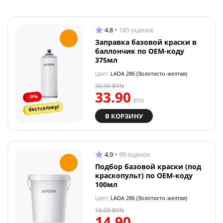
4.8
185 оценок
Заправка базовой краски в
баллончик по OEM-коду
375мл
Цвет:
LADA 286 (Золотисто-желтая)
36.90
BYN
33.90
-9%
BYN
бестселлер!
В КОРЗИНУ
4.9
99 оценок
Подбор базовой краски (под
краскопульт) по OEM-коду
100мл
Цвет:
LADA 286 (Золотисто-желтая)
16.00
BYN
14.90