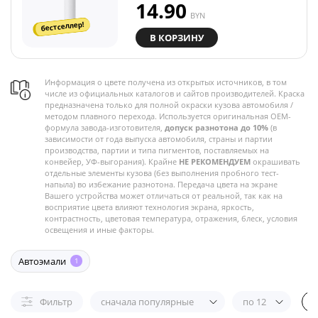
14.90
BYN
бестселлер!
В КОРЗИНУ
Информация о цвете получена из открытых источников, в том
числе из официальных каталогов и сайтов производителей. Краска
предназначена только для полной окраски кузова автомобиля /
методом плавного перехода. Используется оригинальная OEM-
формула завода-изготовителя,
допуск разнотона до 10%
(в
зависимости от года выпуска автомобиля, страны и партии
производства, партии и типа пигментов, поставляемых на
конвейер, УФ-выгорания). Крайне
НЕ РЕКОМЕНДУЕМ
окрашивать
отдельные элементы кузова (без выполнения пробного тест-
напыла) во избежание разнотона. Передача цвета на экране
Вашего устройства может отличаться от реальной, так как на
восприятие цвета влияют технология экрана, яркость,
контрастность, цветовая температура, отражения, блеск, условия
освещения и иные факторы.
Автоэмали
1
Фильтр
сначала популярные
по 12