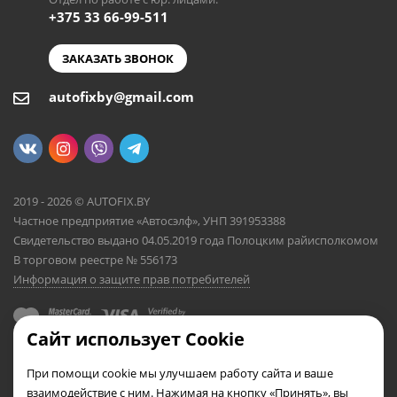
+375 33 66-99-511
ЗАКАЗАТЬ ЗВОНОК
autofixby@gmail.com
2019 - 2026 © AUTOFIX.BY
Частное предприятие «Автосэлф», УНП 391953388
Свидетельство выдано 04.05.2019 года Полоцким райисполкомом
В торговом реестре № 556173
Информация о защите прав потребителей
Сайт использует Cookie
При помощи cookie мы улучшаем работу сайта и ваше
взаимодействие с ним. Нажимая на кнопку «Принять», вы