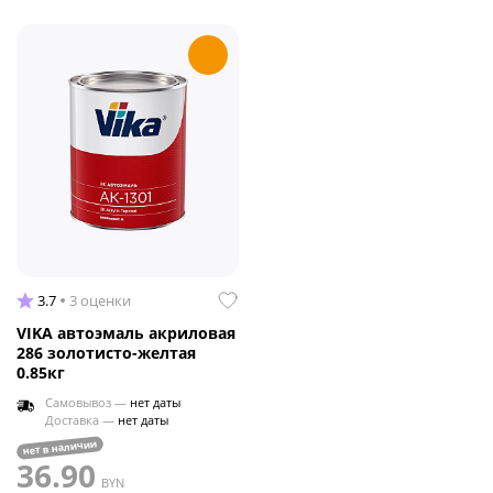
3.7
3 оценки
VIKA автоэмаль акриловая
286 золотисто-желтая
0.85кг
Самовывоз —
нет даты
Доставка —
нет даты
нет в наличии
36.90
BYN