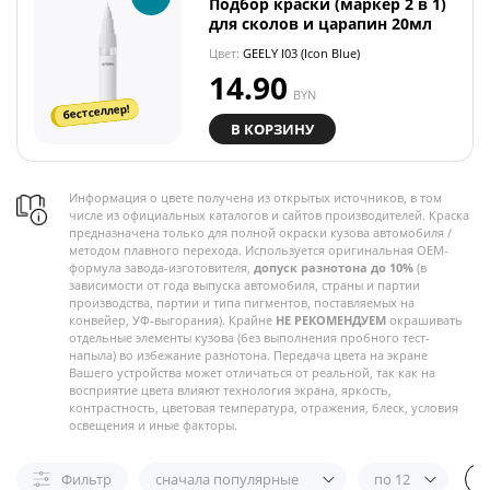
Подбор краски (маркер 2 в 1)
для сколов и царапин 20мл
Цвет:
GEELY I03 (Icon Blue)
14.90
BYN
бестселлер!
В КОРЗИНУ
Информация о цвете получена из открытых источников, в том
числе из официальных каталогов и сайтов производителей. Краска
предназначена только для полной окраски кузова автомобиля /
методом плавного перехода. Используется оригинальная OEM-
формула завода-изготовителя,
допуск разнотона до 10%
(в
зависимости от года выпуска автомобиля, страны и партии
производства, партии и типа пигментов, поставляемых на
конвейер, УФ-выгорания). Крайне
НЕ РЕКОМЕНДУЕМ
окрашивать
отдельные элементы кузова (без выполнения пробного тест-
напыла) во избежание разнотона. Передача цвета на экране
Вашего устройства может отличаться от реальной, так как на
восприятие цвета влияют технология экрана, яркость,
контрастность, цветовая температура, отражения, блеск, условия
освещения и иные факторы.
Фильтр
сначала популярные
по 12