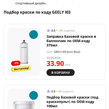
спортивный дизайн.
Подбор краски по коду GEELY I03
4.8
185 оценок
Заправка базовой краски в
баллончик по OEM-коду
375мл
Цвет:
GEELY I03 (Icon Blue)
36.90
BYN
33.90
-9%
BYN
бестселлер!
В КОРЗИНУ
4.9
99 оценок
Подбор базовой краски (под
краскопульт) по OEM-коду
100мл