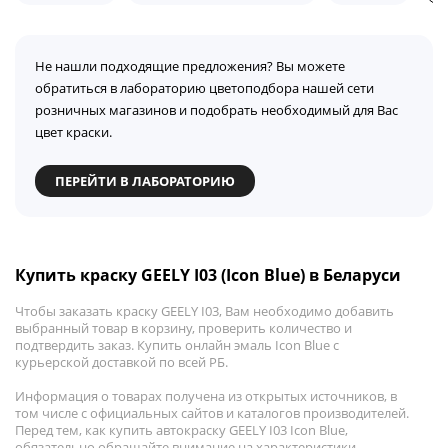
Не нашли подходящие предложения? Вы можете
обратиться в лабораторию цветоподбора нашей сети
розничных магазинов и подобрать необходимый для Вас
цвет краски.
ПЕРЕЙТИ В ЛАБОРАТОРИЮ
Купить краску GEELY I03 (Icon Blue) в Беларуси
Чтобы заказать краску GEELY I03, Вам необходимо добавить
выбранный товар в корзину, проверить количество и
подтвердить заказ. Купить онлайн эмаль Icon Blue с
курьерской доставкой по всей РБ.
Информация о товарах получена из открытых источников, в
том числе с официальных сайтов и каталогов производителей.
Перед тем, как купить автокраску GEELY I03 Icon Blue,
обязательно обращайте внимание на характеристики