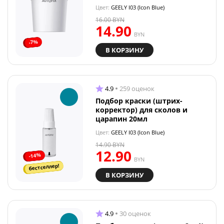
Цвет:
GEELY I03 (Icon Blue)
16.00
BYN
14.90
BYN
-7%
В КОРЗИНУ
4.9
259 оценок
Подбор краски (штрих-
корректор) для сколов и
царапин 20мл
Цвет:
GEELY I03 (Icon Blue)
14.90
BYN
12.90
-14%
BYN
бестселлер!
В КОРЗИНУ
4.9
30 оценок