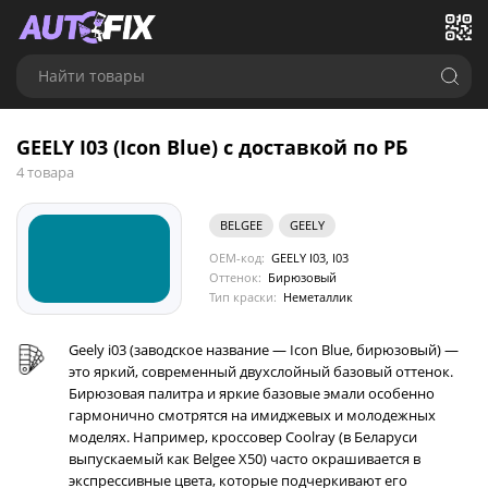
Найти товары
GEELY I03 (Icon Blue) с доставкой по РБ
4 товара
BELGEE
GEELY
OEM-код:
GEELY I03, I03
Оттенок:
Бирюзовый
Тип краски:
Неметаллик
Geely i03 (заводское название — Icon Blue, бирюзовый) —
это яркий, современный двухслойный базовый оттенок.
Бирюзовая палитра и яркие базовые эмали особенно
гармонично смотрятся на имиджевых и молодежных
моделях. Например, кроссовер Coolray (в Беларуси
выпускаемый как Belgee X50) часто окрашивается в
экспрессивные цвета, которые подчеркивают его