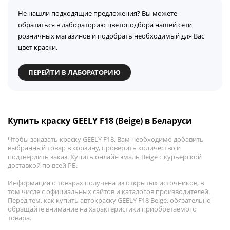
Не нашли подходящие предложения? Вы можете
обратиться в лабораторию цветоподбора нашей сети
розничных магазинов и подобрать необходимый для Вас
цвет краски.
ПЕРЕЙТИ В ЛАБОРАТОРИЮ
Купить краску GEELY F18 (Beige) в Беларуси
Чтобы заказать краску GEELY F18, Вам необходимо добавить
выбранный товар в корзину, проверить количество и
подтвердить заказ. Купить онлайн эмаль Beige с курьерской
доставкой по всей РБ.
Информация о товарах получена из открытых источников, в
том числе с официальных сайтов и каталогов производителей.
Перед тем, как купить автокраску GEELY F18 Beige, обязательно
обращайте внимание на характеристики приобретаемого
товара.