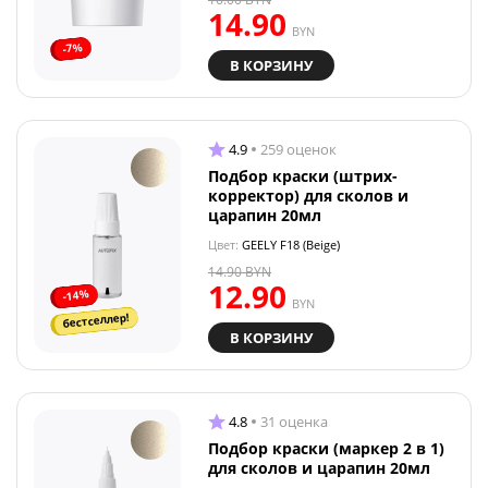
14.90
BYN
-7%
В КОРЗИНУ
4.9
259 оценок
Подбор краски (штрих-
корректор) для сколов и
царапин 20мл
Цвет:
GEELY F18 (Beige)
14.90
BYN
12.90
-14%
BYN
бестселлер!
В КОРЗИНУ
4.8
31 оценка
Подбор краски (маркер 2 в 1)
для сколов и царапин 20мл