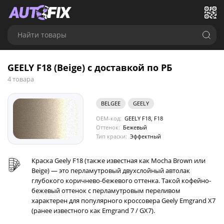
Найти товары
GEELY F18 (Beige) с доставкой по РБ
4 товара
BELGEE
GEELY
OEM-код:
GEELY F18, F18
Оттенок:
Бежевый
Тип краски:
Эффектный
Краска Geely F18 (также известная как Mocha Brown или
Beige) — это перламутровый двухслойный автолак
глубокого коричнево-бежевого оттенка. Такой кофейно-
бежевый оттенок с перламутровым переливом
характерен для популярного кроссовера Geely Emgrand X7
(ранее известного как Emgrand 7 / GX7).