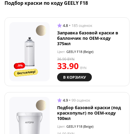
Подбор краски по коду GEELY F18
4.8
185 оценок
Заправка базовой краски в
баллончик по OEM-коду
375мл
Цвет:
GEELY F18 (Beige)
36.90
BYN
33.90
-9%
BYN
бестселлер!
В КОРЗИНУ
4.9
99 оценок
Подбор базовой краски (под
краскопульт) по OEM-коду
100мл
Цвет:
GEELY F18 (Beige)
16.00
BYN