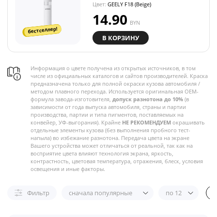
Цвет:
GEELY F18 (Beige)
14.90
BYN
бестселлер!
В КОРЗИНУ
Информация о цвете получена из открытых источников, в том
числе из официальных каталогов и сайтов производителей. Краска
предназначена только для полной окраски кузова автомобиля /
методом плавного перехода. Используется оригинальная OEM-
формула завода-изготовителя,
допуск разнотона до 10%
(в
зависимости от года выпуска автомобиля, страны и партии
производства, партии и типа пигментов, поставляемых на
конвейер, УФ-выгорания). Крайне
НЕ РЕКОМЕНДУЕМ
окрашивать
отдельные элементы кузова (без выполнения пробного тест-
напыла) во избежание разнотона. Передача цвета на экране
Вашего устройства может отличаться от реальной, так как на
восприятие цвета влияют технология экрана, яркость,
контрастность, цветовая температура, отражения, блеск, условия
освещения и иные факторы.
Фильтр
сначала популярные
по 12