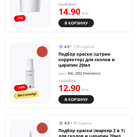
16.00
BYN
14.90
BYN
-7%
В КОРЗИНУ
4.9
259 оценок
Подбор краски (штрих-
корректор) для сколов и
царапин 20мл
Цвет:
RAL 2002 (Vermilion)
14.90
BYN
12.90
-14%
BYN
бестселлер!
В КОРЗИНУ
4.9
30 оценок
Подбор краски (маркер 2 в 1)
для сколов и царапин 20мл