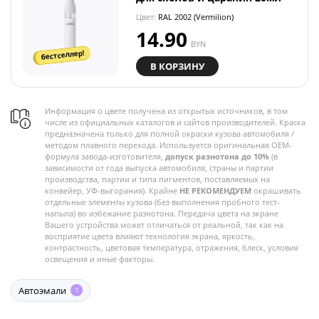
Цвет:
RAL 2002 (Vermilion)
14.90
BYN
бестселлер!
В КОРЗИНУ
Информация о цвете получена из открытых источников, в том
числе из официальных каталогов и сайтов производителей. Краска
предназначена только для полной окраски кузова автомобиля /
методом плавного перехода. Используется оригинальная OEM-
формула завода-изготовителя,
допуск разнотона до 10%
(в
зависимости от года выпуска автомобиля, страны и партии
производства, партии и типа пигментов, поставляемых на
конвейер, УФ-выгорания). Крайне
НЕ РЕКОМЕНДУЕМ
окрашивать
отдельные элементы кузова (без выполнения пробного тест-
напыла) во избежание разнотона. Передача цвета на экране
Вашего устройства может отличаться от реальной, так как на
восприятие цвета влияют технология экрана, яркость,
контрастность, цветовая температура, отражения, блеск, условия
освещения и иные факторы.
Автоэмали
1