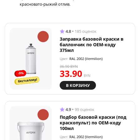
красновато-рыжий отлив.
4.8
185 оценок
Заправка базовой краски в
баллончик по OEM-коду
375мл
Цвет:
RAL 2002 (Vermilion)
36.90
BYN
33.90
-9%
BYN
бестселлер!
В КОРЗИНУ
4.9
99 оценок
Подбор базовой краски (под
краскопульт) по OEM-коду
100мл
Цвет:
RAL 2002 (Vermilion)