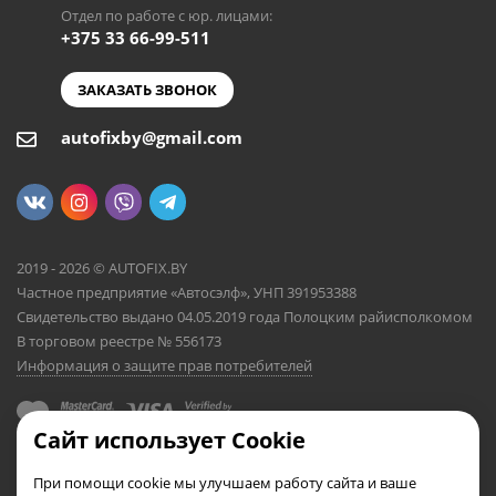
Отдел по работе с юр. лицами:
+375 33 66-99-511
ЗАКАЗАТЬ ЗВОНОК
autofixby@gmail.com
2019 - 2026 © AUTOFIX.BY
Частное предприятие «Автосэлф», УНП 391953388
Свидетельство выдано 04.05.2019 года Полоцким райисполкомом
В торговом реестре № 556173
Информация о защите прав потребителей
Сайт использует Cookie
При помощи cookie мы улучшаем работу сайта и ваше