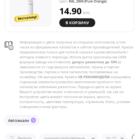
Цвет:
RAL 2004 (Pure Orange)
14.90
BYN
бестселлер!
В КОРЗИНУ
Информация о цвете получена из открытых источников, в том
числе из официальных каталогов и сайтов производителей. Краска
предназначена только для полной окраски кузова автомобиля /
методом плавного перехода. Используется оригинальная OEM-
формула завода-изготовителя,
допуск разнотона до 10%
(в
зависимости от года выпуска автомобиля, страны и партии
производства, партии и типа пигментов, поставляемых на
конвейер, УФ-выгорания). Крайне
НЕ РЕКОМЕНДУЕМ
окрашивать
отдельные элементы кузова (без выполнения пробного тест-
напыла) во избежание разнотона. Передача цвета на экране
Вашего устройства может отличаться от реальной, так как на
восприятие цвета влияют технология экрана, яркость,
контрастность, цветовая температура, отражения, блеск, условия
освещения и иные факторы.
Автоэмали
5
Фильтр
сначала популярные
по 12