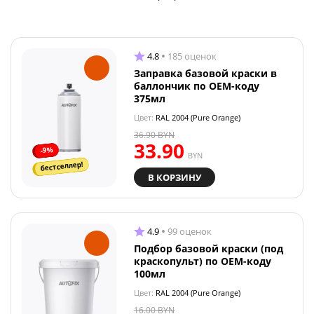
4.8
185 оценок
Заправка базовой краски в
баллончик по OEM-коду
375мл
Цвет:
RAL 2004 (Pure Orange)
36.90
BYN
33.90
-9%
BYN
бестселлер!
В КОРЗИНУ
4.9
99 оценок
Подбор базовой краски (под
краскопульт) по OEM-коду
100мл
Цвет:
RAL 2004 (Pure Orange)
16.00
BYN