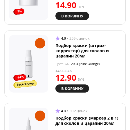
14.90
BYN
-7%
В КОРЗИНУ
4.9
259 оценок
Подбор краски (штрих-
корректор) для сколов и
царапин 20мл
Цвет:
RAL 2004 (Pure Orange)
14.90
BYN
12.90
-14%
BYN
бестселлер!
В КОРЗИНУ
4.9
30 оценок
Подбор краски (маркер 2 в 1)
для сколов и царапин 20мл