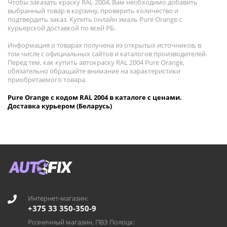
Чтобы заказать краску RAL 2004, Вам необходимо добавить
выбранный товар в корзину, проверить количество и
подтвердить заказ. Купить онлайн эмаль Pure Orange с
курьерской доставкой по всей РБ.
Информация о товарах получена из открытых источников, в
том числе с официальных сайтов и каталогов производителей.
Перед тем, как купить автокраску RAL 2004 Pure Orange,
обязательно обращайте внимание на характеристики
приобретаемого товара.
Pure Orange с кодом RAL 2004 в каталоге с ценами.
Доставка курьером (Беларусь)
Интернет-магазин:
+375 33 350-350-9
Розничный магазин, ПВЗ Полоцк: