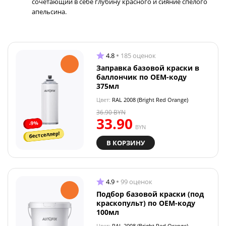
сочетающий в себе глубину красного и сияние спелого
апельсина.
4.8
185 оценок
Заправка базовой краски в
баллончик по OEM-коду
375мл
Цвет:
RAL 2008 (Bright Red Orange)
36.90
BYN
33.90
-9%
BYN
бестселлер!
В КОРЗИНУ
4.9
99 оценок
Подбор базовой краски (под
краскопульт) по OEM-коду
100мл
Цвет:
RAL 2008 (Bright Red Orange)