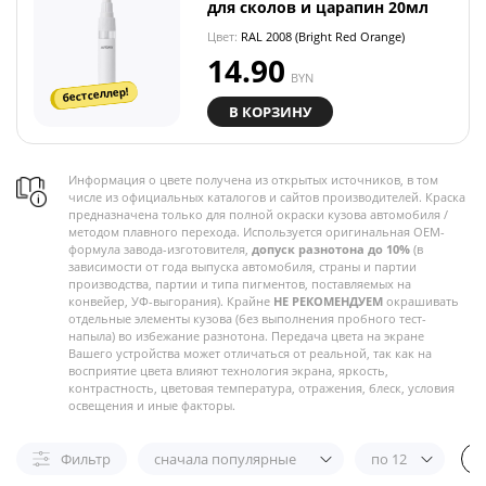
для сколов и царапин 20мл
Цвет:
RAL 2008 (Bright Red Orange)
14.90
BYN
бестселлер!
В КОРЗИНУ
Информация о цвете получена из открытых источников, в том
числе из официальных каталогов и сайтов производителей. Краска
предназначена только для полной окраски кузова автомобиля /
методом плавного перехода. Используется оригинальная OEM-
формула завода-изготовителя,
допуск разнотона до 10%
(в
зависимости от года выпуска автомобиля, страны и партии
производства, партии и типа пигментов, поставляемых на
конвейер, УФ-выгорания). Крайне
НЕ РЕКОМЕНДУЕМ
окрашивать
отдельные элементы кузова (без выполнения пробного тест-
напыла) во избежание разнотона. Передача цвета на экране
Вашего устройства может отличаться от реальной, так как на
восприятие цвета влияют технология экрана, яркость,
контрастность, цветовая температура, отражения, блеск, условия
освещения и иные факторы.
Фильтр
сначала популярные
по 12