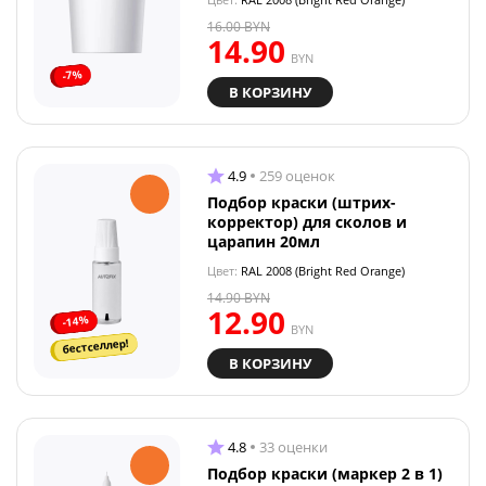
16.00
BYN
14.90
BYN
-7%
В КОРЗИНУ
4.9
259 оценок
Подбор краски (штрих-
корректор) для сколов и
царапин 20мл
Цвет:
RAL 2008 (Bright Red Orange)
14.90
BYN
12.90
-14%
BYN
бестселлер!
В КОРЗИНУ
4.8
33 оценки
Подбор краски (маркер 2 в 1)