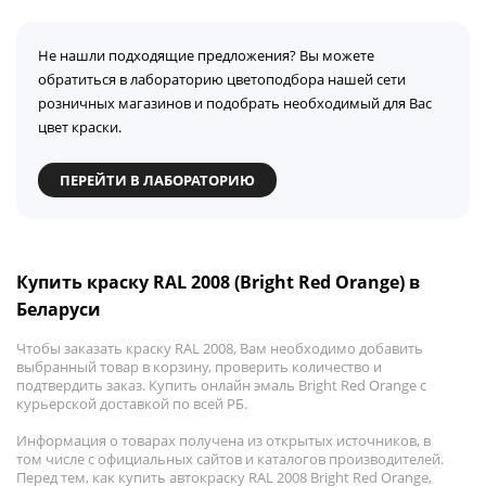
Не нашли подходящие предложения? Вы можете
обратиться в лабораторию цветоподбора нашей сети
розничных магазинов и подобрать необходимый для Вас
цвет краски.
ПЕРЕЙТИ В ЛАБОРАТОРИЮ
Купить краску RAL 2008 (Bright Red Orange) в
Беларуси
Чтобы заказать краску RAL 2008, Вам необходимо добавить
выбранный товар в корзину, проверить количество и
подтвердить заказ. Купить онлайн эмаль Bright Red Orange с
курьерской доставкой по всей РБ.
Информация о товарах получена из открытых источников, в
том числе с официальных сайтов и каталогов производителей.
Перед тем, как купить автокраску RAL 2008 Bright Red Orange,