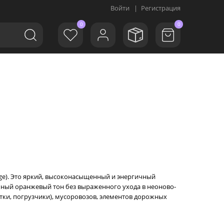
Войти
|
Регистрация
0
0
nge). Это яркий, высоконасыщенный и энергичный
сочный оранжевый тон без выраженного ухода в неоново-
атки, погрузчики), мусоровозов, элементов дорожных