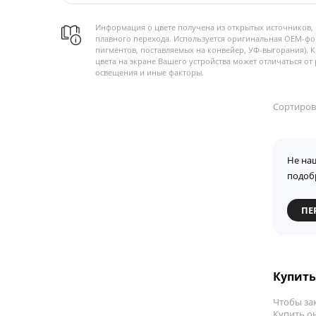
Информация о цвете получена из открытых источников, 
плавного перехода. Используется оригинальная OEM-фо
пигментов, поставляемых на конвейер, УФ-выгорания). 
цвета на экране Вашего устройства может отличаться от 
освещения и иные факторы.
Сортиров
Не на
подоб
ПЕ
Купить 
Чтобы зак
Купить он