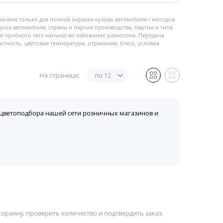
начена только для полной окраски кузова автомобиля / методом
пуска автомобиля, страны и партии производства, партии и типа
 пробного тест-напыла) во избежание разнотона. Передача
стность, цветовая температура, отражения, блеск, условия
На странице:
по 12
цветоподбора нашей сети розничных магазинов и
орзину, проверить количество и подтвердить заказ.