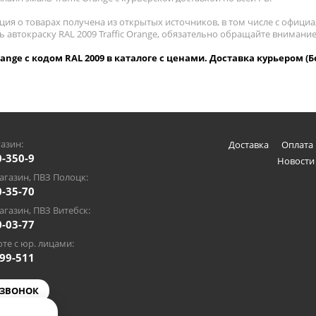
ия о товарах получена из открытых источников, в том числе с официа
ь автокраску RAL 2009 Traffic Orange, обязательно обращайте внимани
Orange с кодом RAL 2009 в каталоге с ценами. Доставка курьером (Б
азин:
Доставка
Оплата 
0-350-9
Новости
газин, ПВЗ Полоцк:
0-35-70
газин, ПВЗ Витебск:
0-03-77
те с юр. лицами:
-99-511
 ЗВОНОК