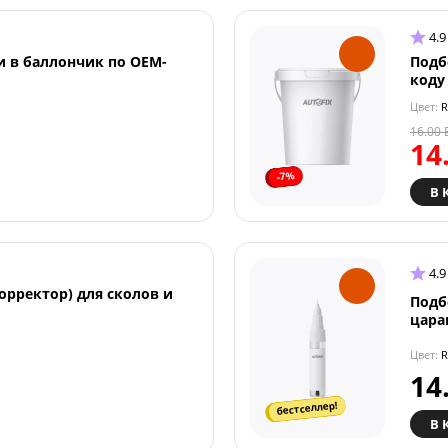
4.9
и в баллончик по OEM-
Подб
коду
Цвет:
R
16.00
14
-7%
В 
4.9
орректор) для сколов и
Подб
цара
Цвет:
R
14
бестселлер!
В 