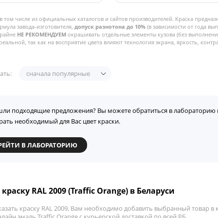
в том числе из официальных каталогов и сайтов производителей. Краска предназ
рмула завода-изготовителя,
допуск разнотона до 10%
(в зависимости от года вы
Крайне
НЕ РЕКОМЕНДУЕМ
окрашивать отдельные элементы кузова (без выполнения
реальной, так как на восприятие цвета влияют технология экрана, яркость, контра
ать:
сначала популярные
шли подходящие предложения? Вы можете обратиться в лабораторию 
рать необходимый для Вас цвет краски.
РЕЙТИ В ЛАБОРАТОРИЮ
краску RAL 2009 (Traffic Orange) в Беларуси
азать краску RAL 2009, Вам необходимо добавить выбранный товар в к
лайн эмаль Traffic Orange с курьерской доставкой по всей РБ.