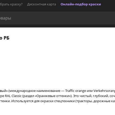
брать краску?
Дисконтная карта
Онлайн-подбор краски
о РБ
вый» (международное наименование — Traffic orange или Verkehrsora
тре RAL Classic (раздел «Оранжевые оттенки»). Это чистый, глубокий, 
тенки. Используется для окраски спецтехники (тракторы, дорожные к