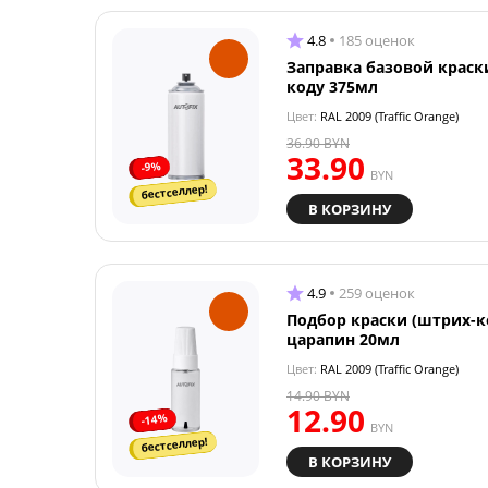
4.8
185 оценок
Заправка базовой краск
коду 375мл
Цвет:
RAL 2009 (Traffic Orange)
36.90
BYN
33.90
-9%
BYN
бестселлер!
В КОРЗИНУ
4.9
259 оценок
Подбор краски (штрих-к
царапин 20мл
Цвет:
RAL 2009 (Traffic Orange)
14.90
BYN
12.90
-14%
BYN
бестселлер!
В КОРЗИНУ