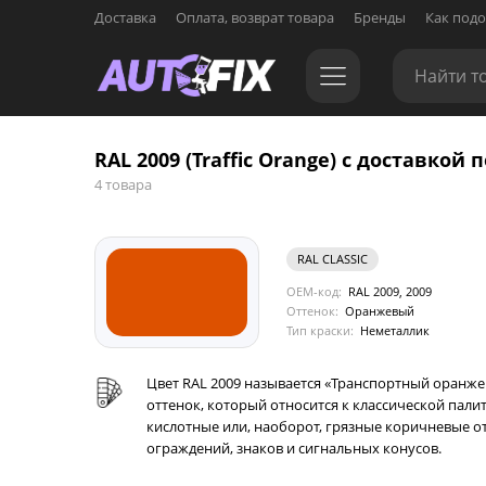
Доставка
Оплата, возврат товара
Бренды
Как подо
RAL 2009 (Traffic Orange) с доставкой п
4 товара
RAL CLASSIC
OEM-код:
RAL 2009, 2009
Оттенок:
Оранжевый
Тип краски:
Неметаллик
Цвет RAL 2009 называется «Транспортный оранже
оттенок, который относится к классической пали
кислотные или, наоборот, грязные коричневые от
ограждений, знаков и сигнальных конусов.