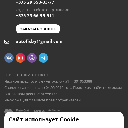
+375 29 550-03-77
Отдел по работе с юр. лицами:
+375 33 66-99-511
ЗАКАЗАТЬ ЗВОНОК
autofixby@gmail.com
2019 - 2026 © AUTOFIX.BY
Частное предприятие «Автосэлф», УНП 391953388
Свидетельство выдано 04.05.2019 года Полоцким райисполкомом
В торговом реестре № 556173
Информация о защите прав потребителей
Сайт использует Cookie