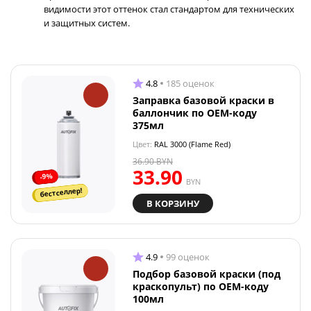
видимости этот оттенок стал стандартом для технических
и защитных систем.
4.8
185 оценок
Заправка базовой краски в
баллончик по OEM-коду
375мл
Цвет:
RAL 3000 (Flame Red)
36.90
BYN
33.90
-9%
BYN
бестселлер!
В КОРЗИНУ
4.9
99 оценок
Подбор базовой краски (под
краскопульт) по OEM-коду
100мл