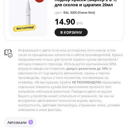
для сколов и царапин 20мл
Цвет:
RAL 3000 (Flame Red)
14.90
BYN
бестселлер!
В КОРЗИНУ
Информация о цвете получена из открытых источников, в том
числе из официальных каталогов и сайтов производителей. Краска
предназначена только для полной окраски кузова автомобиля /
методом плавного перехода. Используется оригинальная OEM-
формула завода-изготовителя,
допуск разнотона до 10%
(в
зависимости от года выпуска автомобиля, страны и партии
производства, партии и типа пигментов, поставляемых на
конвейер, УФ-выгорания). Крайне
НЕ РЕКОМЕНДУЕМ
окрашивать
отдельные элементы кузова (без выполнения пробного тест-
напыла) во избежание разнотона. Передача цвета на экране
Вашего устройства может отличаться от реальной, так как на
восприятие цвета влияют технология экрана, яркость,
контрастность, цветовая температура, отражения, блеск, условия
освещения и иные факторы.
Автоэмали
1