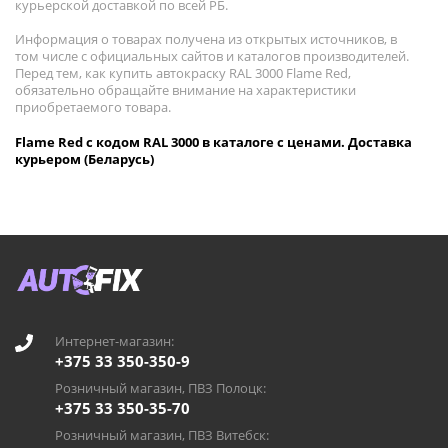
курьерской доставкой по всей РБ.
Информация о товарах получена из открытых источников, в
том числе с официальных сайтов и каталогов производителей.
Перед тем, как купить автокраску RAL 3000 Flame Red,
обязательно обращайте внимание на характеристики
приобретаемого товара.
Flame Red с кодом RAL 3000 в каталоге с ценами. Доставка
курьером (Беларусь)
Интернет-магазин:
+375 33 350-350-9
Розничный магазин, ПВЗ Полоцк:
+375 33 350-35-70
Розничный магазин, ПВЗ Витебск: