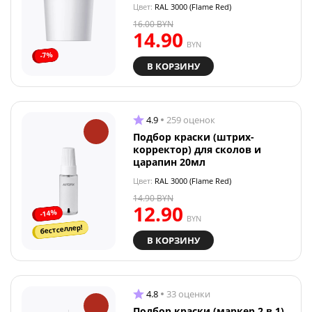
Цвет:
RAL 3000 (Flame Red)
16.00
BYN
14.90
BYN
-7%
В КОРЗИНУ
4.9
259 оценок
Подбор краски (штрих-
корректор) для сколов и
царапин 20мл
Цвет:
RAL 3000 (Flame Red)
14.90
BYN
12.90
-14%
BYN
бестселлер!
В КОРЗИНУ
4.8
33 оценки
Подбор краски (маркер 2 в 1)