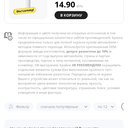
14.90
BYN
бестселлер!
В КОРЗИНУ
Информация о цвете получена из открытых источников, в том
числе из официальных каталогов и сайтов производителей. Краска
предназначена только для полной окраски кузова автомобиля /
методом плавного перехода. Используется оригинальная OEM-
формула завода-изготовителя,
допуск разнотона до 10%
(в
зависимости от года выпуска автомобиля, страны и партии
производства, партии и типа пигментов, поставляемых на
конвейер, УФ-выгорания). Крайне
НЕ РЕКОМЕНДУЕМ
окрашивать
отдельные элементы кузова (без выполнения пробного тест-
напыла) во избежание разнотона. Передача цвета на экране
Вашего устройства может отличаться от реальной, так как на
восприятие цвета влияют технология экрана, яркость,
контрастность, цветовая температура, отражения, блеск, условия
освещения и иные факторы.
Фильтр
сначала популярные
по 12