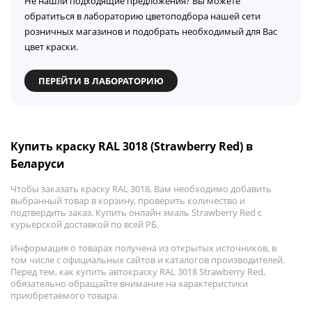
Не нашли подходящие предложения? Вы можете
обратиться в лабораторию цветоподбора нашей сети
розничных магазинов и подобрать необходимый для Вас
цвет краски.
ПЕРЕЙТИ В ЛАБОРАТОРИЮ
Купить краску RAL 3018 (Strawberry Red) в
Беларуси
Чтобы заказать краску RAL 3018, Вам необходимо добавить
выбранный товар в корзину, проверить количество и
подтвердить заказ. Купить онлайн эмаль Strawberry Red с
курьерской доставкой по всей РБ.
Информация о товарах получена из открытых источников, в
том числе с официальных сайтов и каталогов производителей.
Перед тем, как купить автокраску RAL 3018 Strawberry Red,
обязательно обращайте внимание на характеристики
приобретаемого товара.