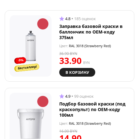
4.8
185 оценок
Заправка базовой краски в
баллончик по OEM-коду
375мл
Цвет:
RAL 3018 (Strawberry Red)
36.90
BYN
33.90
-9%
BYN
бестселлер!
В КОРЗИНУ
4.9
99 оценок
Подбор базовой краски (под
краскопульт) по OEM-коду
100мл
Цвет:
RAL 3018 (Strawberry Red)
16.00
BYN
14.90