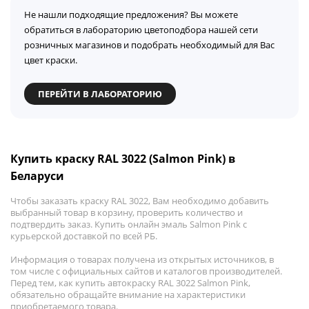
Не нашли подходящие предложения? Вы можете
обратиться в лабораторию цветоподбора нашей сети
розничных магазинов и подобрать необходимый для Вас
цвет краски.
ПЕРЕЙТИ В ЛАБОРАТОРИЮ
Купить краску RAL 3022 (Salmon Pink) в
Беларуси
Чтобы заказать краску RAL 3022, Вам необходимо добавить
выбранный товар в корзину, проверить количество и
подтвердить заказ. Купить онлайн эмаль Salmon Pink с
курьерской доставкой по всей РБ.
Информация о товарах получена из открытых источников, в
том числе с официальных сайтов и каталогов производителей.
Перед тем, как купить автокраску RAL 3022 Salmon Pink,
обязательно обращайте внимание на характеристики
приобретаемого товара.