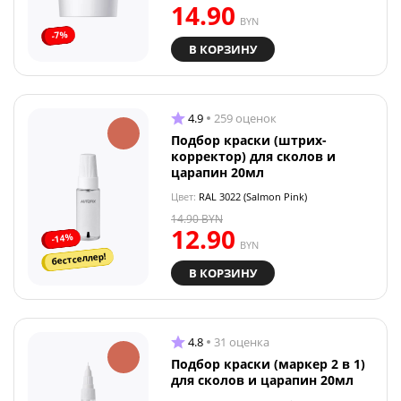
14.90
BYN
-7%
В КОРЗИНУ
4.9
259 оценок
Подбор краски (штрих-
корректор) для сколов и
царапин 20мл
Цвет:
RAL 3022 (Salmon Pink)
14.90
BYN
12.90
-14%
BYN
бестселлер!
В КОРЗИНУ
4.8
31 оценка
Подбор краски (маркер 2 в 1)
для сколов и царапин 20мл