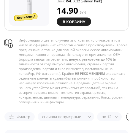
Цвет:
RAL 3022 (Salmon Pink)
14.90
BYN
бестселлер!
В КОРЗИНУ
Информация о цвете получена из открытых источников, в том
числе из официальных каталогов и сайтов производителей. Краска
предназначена только для полной окраски кузова автомобиля /
методом плавного перехода. Используется оригинальная OEM-
формула завода-изготовителя,
допуск разнотона до 10%
(в
зависимости от года выпуска автомобиля, страны и партии
производства, партии и типа пигментов, поставляемых на
конвейер, УФ-выгорания). Крайне
НЕ РЕКОМЕНДУЕМ
окрашивать
отдельные элементы кузова (без выполнения пробного тест-
напыла) во избежание разнотона. Передача цвета на экране
Вашего устройства может отличаться от реальной, так как на
восприятие цвета влияют технология экрана, яркость,
контрастность, цветовая температура, отражения, блеск, условия
освещения и иные факторы.
Фильтр
сначала популярные
по 12