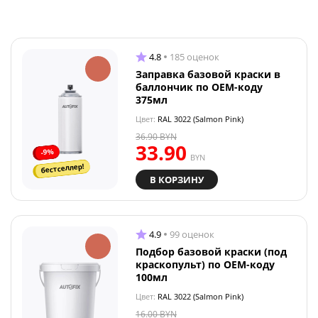
4.8
185 оценок
Заправка базовой краски в
баллончик по OEM-коду
375мл
Цвет:
RAL 3022 (Salmon Pink)
36.90
BYN
33.90
-9%
BYN
бестселлер!
В КОРЗИНУ
4.9
99 оценок
Подбор базовой краски (под
краскопульт) по OEM-коду
100мл
Цвет:
RAL 3022 (Salmon Pink)
16.00
BYN