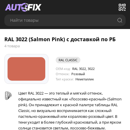
Найти товары
RAL 3022 (Salmon Pink) с доставкой по РБ
4 товара
RAL CLASSIC
OEM-код:
RAL 3022, 3022
Оттенок:
Розовый
Тип краски:
Неметаллик
Цвет RAL 3022 — это теплый и мягкий оттенок,
официально известный как «Лососево-красный» (Salmon
pink). Он принадлежит к красной палитре таблицы RAL
Classic, но визуально воспринимается как сложный
пастельно-оранжевый или кораллово-розовый цвет. В
тени уходит в более глубокий красноватый, а при ярком
солнце становится светлым, лососево-бежевым.