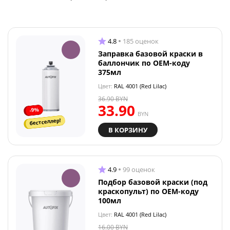
4.8
185 оценок
Заправка базовой краски в
баллончик по OEM-коду
375мл
Цвет:
RAL 4001 (Red Lilac)
36.90
BYN
33.90
-9%
BYN
бестселлер!
В КОРЗИНУ
4.9
99 оценок
Подбор базовой краски (под
краскопульт) по OEM-коду
100мл
Цвет:
RAL 4001 (Red Lilac)
16.00
BYN