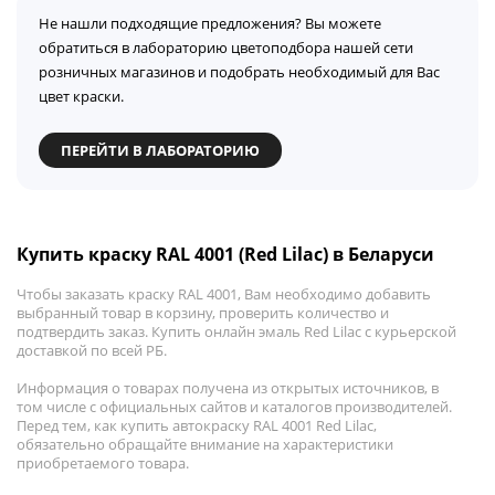
Не нашли подходящие предложения? Вы можете
обратиться в лабораторию цветоподбора нашей сети
розничных магазинов и подобрать необходимый для Вас
цвет краски.
ПЕРЕЙТИ В ЛАБОРАТОРИЮ
Купить краску RAL 4001 (Red Lilac) в Беларуси
Чтобы заказать краску RAL 4001, Вам необходимо добавить
выбранный товар в корзину, проверить количество и
подтвердить заказ. Купить онлайн эмаль Red Lilac с курьерской
доставкой по всей РБ.
Информация о товарах получена из открытых источников, в
том числе с официальных сайтов и каталогов производителей.
Перед тем, как купить автокраску RAL 4001 Red Lilac,
обязательно обращайте внимание на характеристики
приобретаемого товара.