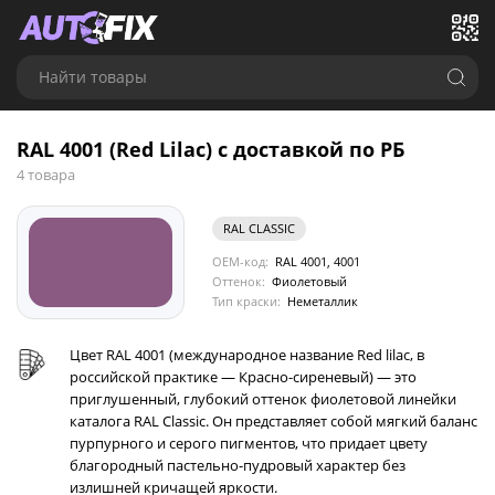
Найти товары
RAL 4001 (Red Lilac) с доставкой по РБ
4 товара
RAL CLASSIC
OEM-код:
RAL 4001, 4001
Оттенок:
Фиолетовый
Тип краски:
Неметаллик
Цвет RAL 4001 (международное название Red lilac, в
российской практике — Красно-сиреневый) — это
приглушенный, глубокий оттенок фиолетовой линейки
каталога RAL Classic. Он представляет собой мягкий баланс
пурпурного и серого пигментов, что придает цвету
благородный пастельно-пудровый характер без
излишней кричащей яркости.