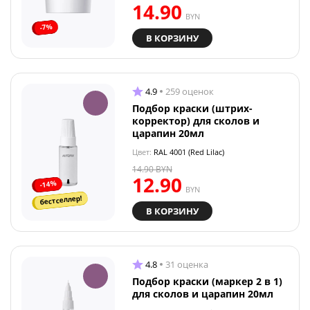
14.90
BYN
-7%
В КОРЗИНУ
4.9
259 оценок
Подбор краски (штрих-
корректор) для сколов и
царапин 20мл
Цвет:
RAL 4001 (Red Lilac)
14.90
BYN
12.90
-14%
BYN
бестселлер!
В КОРЗИНУ
4.8
31 оценка
Подбор краски (маркер 2 в 1)
для сколов и царапин 20мл