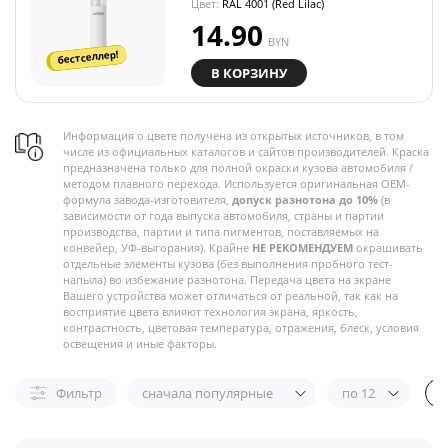
Цвет:
RAL 4001 (Red Lilac)
14.90
BYN
бестселлер!
В КОРЗИНУ
Информация о цвете получена из открытых источников, в том
числе из официальных каталогов и сайтов производителей. Краска
предназначена только для полной окраски кузова автомобиля /
методом плавного перехода. Используется оригинальная OEM-
формула завода-изготовителя,
допуск разнотона до 10%
(в
зависимости от года выпуска автомобиля, страны и партии
производства, партии и типа пигментов, поставляемых на
конвейер, УФ-выгорания). Крайне
НЕ РЕКОМЕНДУЕМ
окрашивать
отдельные элементы кузова (без выполнения пробного тест-
напыла) во избежание разнотона. Передача цвета на экране
Вашего устройства может отличаться от реальной, так как на
восприятие цвета влияют технология экрана, яркость,
контрастность, цветовая температура, отражения, блеск, условия
освещения и иные факторы.
Фильтр
сначала популярные
по 12