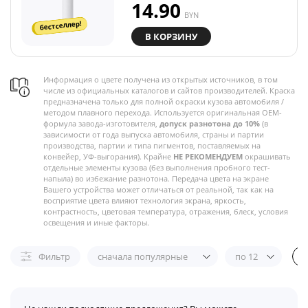
14.90
BYN
бестселлер!
В КОРЗИНУ
Информация о цвете получена из открытых источников, в том
числе из официальных каталогов и сайтов производителей. Краска
предназначена только для полной окраски кузова автомобиля /
методом плавного перехода. Используется оригинальная OEM-
формула завода-изготовителя,
допуск разнотона до 10%
(в
зависимости от года выпуска автомобиля, страны и партии
производства, партии и типа пигментов, поставляемых на
конвейер, УФ-выгорания). Крайне
НЕ РЕКОМЕНДУЕМ
окрашивать
отдельные элементы кузова (без выполнения пробного тест-
напыла) во избежание разнотона. Передача цвета на экране
Вашего устройства может отличаться от реальной, так как на
восприятие цвета влияют технология экрана, яркость,
контрастность, цветовая температура, отражения, блеск, условия
освещения и иные факторы.
Фильтр
сначала популярные
по 12