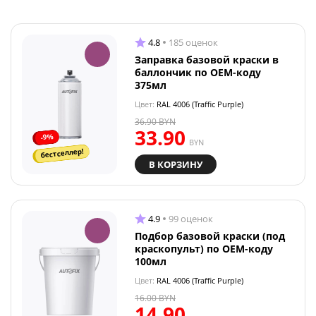
4.8
185 оценок
Заправка базовой краски в
баллончик по OEM-коду
375мл
Цвет:
RAL 4006 (Traffic Purple)
36.90
BYN
33.90
-9%
BYN
бестселлер!
В КОРЗИНУ
4.9
99 оценок
Подбор базовой краски (под
краскопульт) по OEM-коду
100мл
Цвет:
RAL 4006 (Traffic Purple)
16.00
BYN
14.90