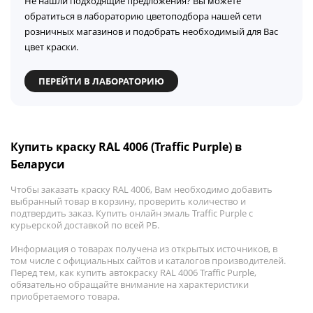
Не нашли подходящие предложения? Вы можете
обратиться в лабораторию цветоподбора нашей сети
розничных магазинов и подобрать необходимый для Вас
цвет краски.
ПЕРЕЙТИ В ЛАБОРАТОРИЮ
Купить краску RAL 4006 (Traffic Purple) в
Беларуси
Чтобы заказать краску RAL 4006, Вам необходимо добавить
выбранный товар в корзину, проверить количество и
подтвердить заказ. Купить онлайн эмаль Traffic Purple с
курьерской доставкой по всей РБ.
Информация о товарах получена из открытых источников, в
том числе с официальных сайтов и каталогов производителей.
Перед тем, как купить автокраску RAL 4006 Traffic Purple,
обязательно обращайте внимание на характеристики
приобретаемого товара.