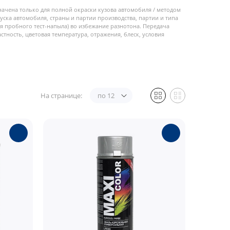
начена только для полной окраски кузова автомобиля / методом
пуска автомобиля, страны и партии производства, партии и типа
 пробного тест-напыла) во избежание разнотона. Передача
стность, цветовая температура, отражения, блеск, условия
На странице:
по 12