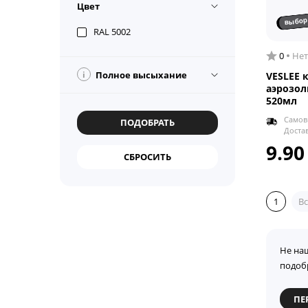
Цвет
выбор
RAL 5002
0
Нет
i
Полное высыхание
VESLEE 
аэрозол
520мл
Самов
Доста
9.90
1
Вс
Не на
подоб
ПЕ