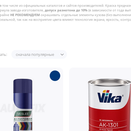
в том числе из официальных каталогов и сайтов производителей. Краска предназ
рмула завода-изготовителя,
допуск разнотона до 10%
(в зависимости от года вы
Крайне
НЕ РЕКОМЕНДУЕМ
окрашивать отдельные элементы кузова (без выполнения
реальной, так как на восприятие цвета влияют технология экрана, яркость, контра
ать:
сначала популярные