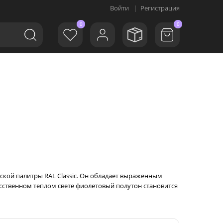
Войти
|
Регистрация
0
0
еской палитры RAL Classic. Он обладает выраженным
сственном теплом свете фиолетовый полутон становится