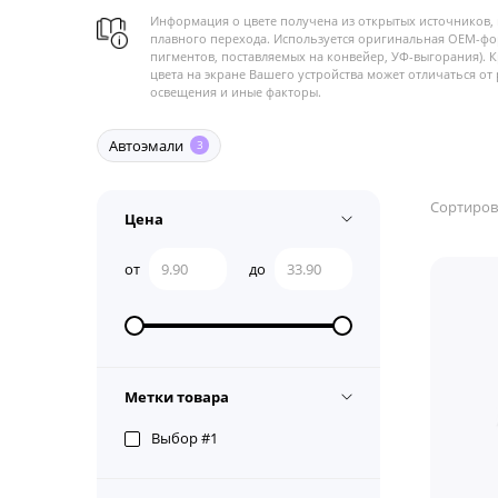
Информация о цвете получена из открытых источников, 
плавного перехода. Используется оригинальная OEM-фо
пигментов, поставляемых на конвейер, УФ-выгорания). 
цвета на экране Вашего устройства может отличаться от 
освещения и иные факторы.
Автоэмали
3
Сортиров
Цена
от
до
Метки товара
Выбор #1