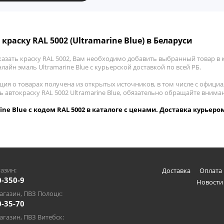
краску RAL 5002 (Ultramarine Blue) в Беларуси
азать краску RAL 5002, Вам необходимо добавить выбранный товар в к
лайн эмаль Ultramarine Blue с курьерской доставкой по всей РБ.
ия о товарах получена из открытых источников, в том числе с официа
ь автокраску RAL 5002 Ultramarine Blue, обязательно обращайте вним
ine Blue с кодом RAL 5002 в каталоге с ценами. Доставка курьером
азин:
Доставка
Оплата 
0-350-9
Новости
газин, ПВЗ Полоцк:
0-35-70
газин, ПВЗ Витебск: