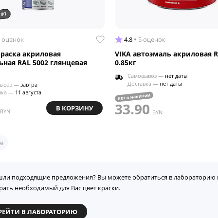
 #1
 оценок
4.8
5 оценок
краска акриловая
VIKA автоэмаль акриловая R
ьная RAL 5002 глянцевая
0.85кг
Самовывоз —
нет даты
Доставка —
нет даты
ывоз —
завтра
вка —
11 августа
нет в наличии
33.90
В КОРЗИНУ
BYN
BYN
е
шли подходящие предложения? Вы можете обратиться в лабораторию 
рать необходимый для Вас цвет краски.
РЕЙТИ В ЛАБОРАТОРИЮ