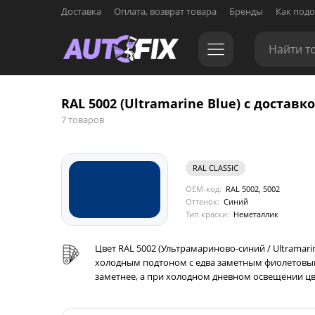
Доставка
Оплата, возврат товара
Бренды
Как подо
RAL 5002 (Ultramarine Blue) с доставк
7 товаров
RAL CLASSIC
OEM-код:
RAL 5002, 5002
Оттенок:
Синий
Тип краски:
Неметаллик
Цвет RAL 5002 (Ультрамариново-синий / Ultramar
холодным подтоном с едва заметным фиолетовым 
заметнее, а при холодном дневном освещении ц