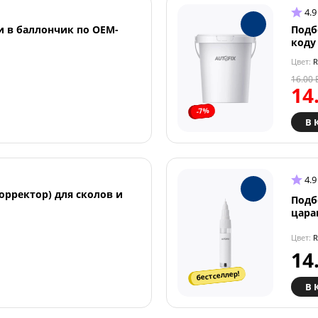
4.9
и в баллончик по OEM-
Подб
коду
Цвет:
R
16.00
14
-7%
В 
4.9
орректор) для сколов и
Подб
цара
Цвет:
R
14
бестселлер!
В 