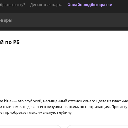
брать краску?
Дисконтная карта
Онлайн-подбор краски
ой по РБ
ine blue) — это глубокий, насыщенный оттенок синего цвета из классич
отливом, что делает его визуально ярким, но не кричащим. При иску
вет приобретает максимальную глубину.