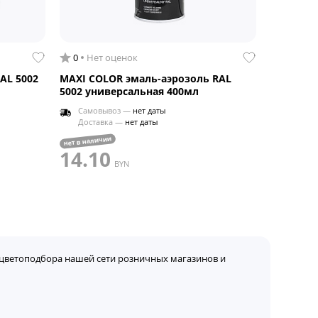
0
Нет оценок
AL 5002
MAXI COLOR эмаль-аэрозоль RAL
5002 универсальная 400мл
Самовывоз —
нет даты
Доставка —
нет даты
нет в наличии
14.10
BYN
цветоподбора нашей сети розничных магазинов и