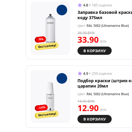
4.8
185 оценок
Заправка базовой краск
коду 375мл
Цвет:
RAL 5002 (Ultramarine Blue)
36.90
BYN
33.90
-9%
BYN
бестселлер!
В КОРЗИНУ
4.9
259 оценок
Подбор краски (штрих-к
царапин 20мл
Цвет:
RAL 5002 (Ultramarine Blue)
14.90
BYN
12.90
-14%
BYN
бестселлер!
В КОРЗИНУ