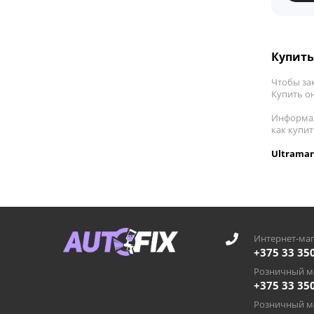
Купить 
Чтобы зак
Купить он
Информац
как купит
Ultramar
Интернет-маг
+375 33 35
Розничный ма
+375 33 35
Розничный ма