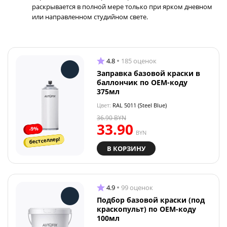
раскрывается в полной мере только при ярком дневном
или направленном студийном свете.
4.8
185 оценок
Заправка базовой краски в
баллончик по OEM-коду
375мл
Цвет:
RAL 5011 (Steel Blue)
36.90
BYN
33.90
-9%
BYN
бестселлер!
В КОРЗИНУ
4.9
99 оценок
Подбор базовой краски (под
краскопульт) по OEM-коду
100мл