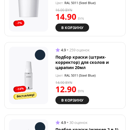
Цвет:
RAL 5011 (Steel Blue)
16.00
BYN
14.90
BYN
-7%
В КОРЗИНУ
4.9
259 оценок
Подбор краски (штрих-
корректор) для сколов и
царапин 20мл
Цвет:
RAL 5011 (Steel Blue)
14.90
BYN
12.90
-14%
BYN
бестселлер!
В КОРЗИНУ
4.9
30 оценок
Подбор краски (маркер 2 в 1)