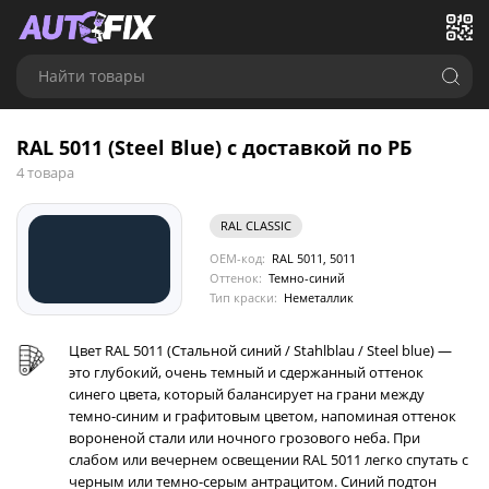
Найти товары
RAL 5011 (Steel Blue) с доставкой по РБ
4 товара
RAL CLASSIC
OEM-код:
RAL 5011, 5011
Оттенок:
Темно-синий
Тип краски:
Неметаллик
Цвет RAL 5011 (Стальной синий / Stahlblau / Steel blue) —
это глубокий, очень темный и сдержанный оттенок
синего цвета, который балансирует на грани между
темно-синим и графитовым цветом, напоминая оттенок
вороненой стали или ночного грозового неба. При
слабом или вечернем освещении RAL 5011 легко спутать с
черным или темно-серым антрацитом. Синий подтон