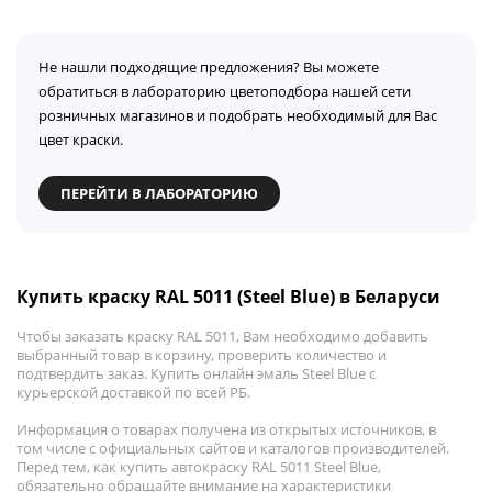
Не нашли подходящие предложения? Вы можете
обратиться в лабораторию цветоподбора нашей сети
розничных магазинов и подобрать необходимый для Вас
цвет краски.
ПЕРЕЙТИ В ЛАБОРАТОРИЮ
Купить краску RAL 5011 (Steel Blue) в Беларуси
Чтобы заказать краску RAL 5011, Вам необходимо добавить
выбранный товар в корзину, проверить количество и
подтвердить заказ. Купить онлайн эмаль Steel Blue с
курьерской доставкой по всей РБ.
Информация о товарах получена из открытых источников, в
том числе с официальных сайтов и каталогов производителей.
Перед тем, как купить автокраску RAL 5011 Steel Blue,
обязательно обращайте внимание на характеристики