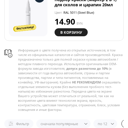
для сколов и царапин 20мл
Цвет:
RAL 5011 (Steel Blue)
14.90
BYN
бестселлер!
В КОРЗИНУ
Информация о цвете получена из открытых источников, в том
числе из официальных каталогов и сайтов производителей. Краска
предназначена только для полной окраски кузова автомобиля /
методом плавного перехода. Используется оригинальная OEM-
формула завода-изготовителя,
допуск разнотона до 10%
(в
зависимости от года выпуска автомобиля, страны и партии
производства, партии и типа пигментов, поставляемых на
конвейер, УФ-выгорания). Крайне
НЕ РЕКОМЕНДУЕМ
окрашивать
отдельные элементы кузова (без выполнения пробного тест-
напыла) во избежание разнотона. Передача цвета на экране
Вашего устройства может отличаться от реальной, так как на
восприятие цвета влияют технология экрана, яркость,
контрастность, цветовая температура, отражения, блеск, условия
освещения и иные факторы.
Фильтр
сначала популярные
по 12