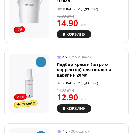
100мл
Цвет:
RAL 5012 (Light Blue)
16.00
BYN
14.90
BYN
-7%
В КОРЗИНУ
4.9
259 оценок
Подбор краски (штрих-
корректор) для сколов и
царапин 20мл
Цвет:
RAL 5012 (Light Blue)
14.90
BYN
12.90
-14%
BYN
бестселлер!
В КОРЗИНУ
4.9
30 оценок