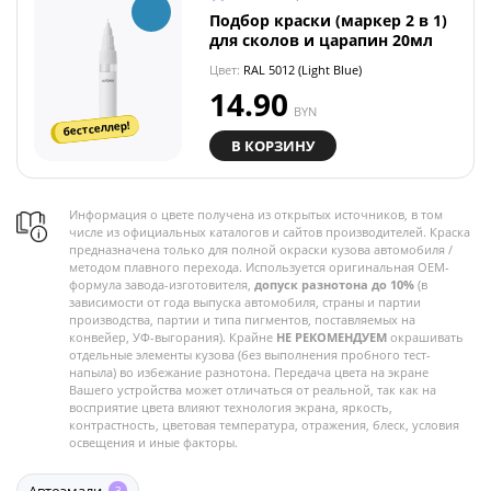
Подбор краски (маркер 2 в 1)
для сколов и царапин 20мл
Цвет:
RAL 5012 (Light Blue)
14.90
BYN
бестселлер!
В КОРЗИНУ
Информация о цвете получена из открытых источников, в том
числе из официальных каталогов и сайтов производителей. Краска
предназначена только для полной окраски кузова автомобиля /
методом плавного перехода. Используется оригинальная OEM-
формула завода-изготовителя,
допуск разнотона до 10%
(в
зависимости от года выпуска автомобиля, страны и партии
производства, партии и типа пигментов, поставляемых на
конвейер, УФ-выгорания). Крайне
НЕ РЕКОМЕНДУЕМ
окрашивать
отдельные элементы кузова (без выполнения пробного тест-
напыла) во избежание разнотона. Передача цвета на экране
Вашего устройства может отличаться от реальной, так как на
восприятие цвета влияют технология экрана, яркость,
контрастность, цветовая температура, отражения, блеск, условия
освещения и иные факторы.
3