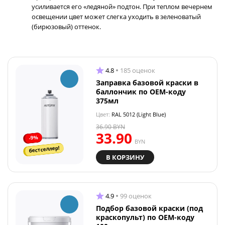
усиливается его «ледяной» подтон. При теплом вечернем
освещении цвет может слегка уходить в зеленоватый
(бирюзовый) оттенок.
4.8
185 оценок
Заправка базовой краски в
баллончик по OEM-коду
375мл
Цвет:
RAL 5012 (Light Blue)
36.90
BYN
33.90
-9%
BYN
бестселлер!
В КОРЗИНУ
4.9
99 оценок
Подбор базовой краски (под
краскопульт) по OEM-коду