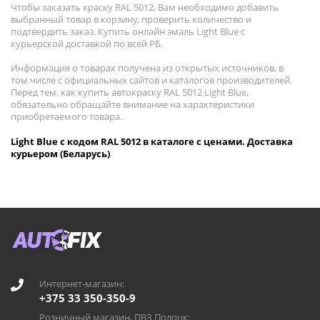
Чтобы заказать краску RAL 5012, Вам необходимо добавить
выбранный товар в корзину, проверить количество и
подтвердить заказ. Купить онлайн эмаль Light Blue с
курьерской доставкой по всей РБ.
Информация о товарах получена из открытых источников, в
том числе с официальных сайтов и каталогов производителей.
Перед тем, как купить автокраску RAL 5012 Light Blue,
обязательно обращайте внимание на характеристики
приобретаемого товара.
Light Blue с кодом RAL 5012 в каталоге с ценами. Доставка
курьером (Беларусь)
Интернет-магазин:
+375 33 350-350-9
Розничный магазин, ПВЗ Полоцк: