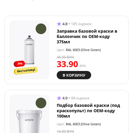
4.8
185 оценок
Заправка базовой краски в
баллончик по OEM-коду
375мл
Цвет:
RAL 6003 (Olive Green)
36.90
BYN
33.90
-9%
BYN
бестселлер!
В КОРЗИНУ
4.9
99 оценок
Подбор базовой краски (под
краскопульт) по OEM-коду
100мл
Цвет:
RAL 6003 (Olive Green)
16.00
BYN