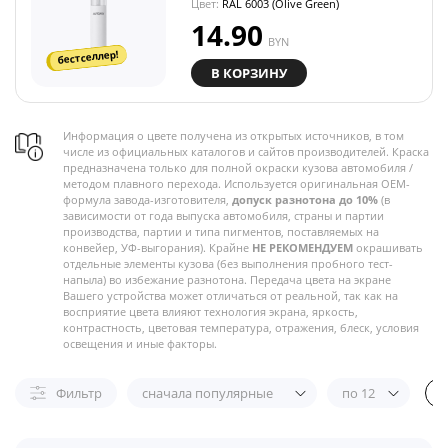
Цвет:
RAL 6003 (Olive Green)
14.90
BYN
бестселлер!
В КОРЗИНУ
Информация о цвете получена из открытых источников, в том
числе из официальных каталогов и сайтов производителей. Краска
предназначена только для полной окраски кузова автомобиля /
методом плавного перехода. Используется оригинальная OEM-
формула завода-изготовителя,
допуск разнотона до 10%
(в
зависимости от года выпуска автомобиля, страны и партии
производства, партии и типа пигментов, поставляемых на
конвейер, УФ-выгорания). Крайне
НЕ РЕКОМЕНДУЕМ
окрашивать
отдельные элементы кузова (без выполнения пробного тест-
напыла) во избежание разнотона. Передача цвета на экране
Вашего устройства может отличаться от реальной, так как на
восприятие цвета влияют технология экрана, яркость,
контрастность, цветовая температура, отражения, блеск, условия
освещения и иные факторы.
Фильтр
сначала популярные
по 12