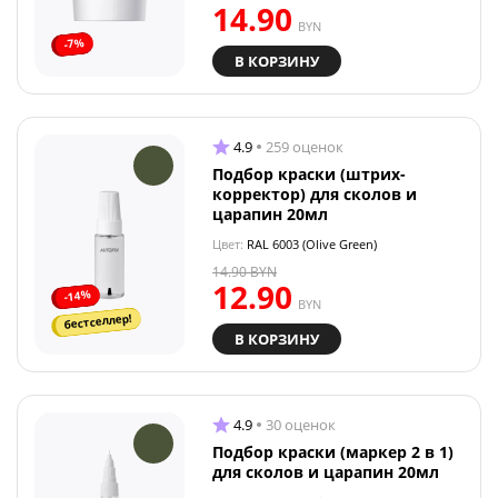
14.90
BYN
-7%
В КОРЗИНУ
4.9
259 оценок
Подбор краски (штрих-
корректор) для сколов и
царапин 20мл
Цвет:
RAL 6003 (Olive Green)
14.90
BYN
12.90
-14%
BYN
бестселлер!
В КОРЗИНУ
4.9
30 оценок
Подбор краски (маркер 2 в 1)
для сколов и царапин 20мл