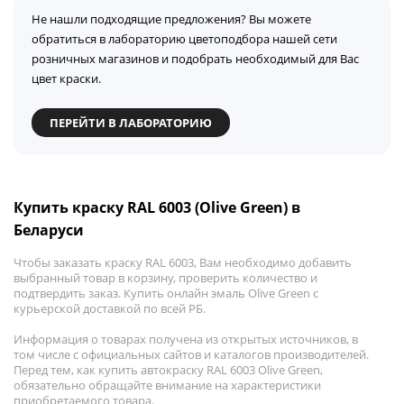
Не нашли подходящие предложения? Вы можете
обратиться в лабораторию цветоподбора нашей сети
розничных магазинов и подобрать необходимый для Вас
цвет краски.
ПЕРЕЙТИ В ЛАБОРАТОРИЮ
Купить краску RAL 6003 (Olive Green) в
Беларуси
Чтобы заказать краску RAL 6003, Вам необходимо добавить
выбранный товар в корзину, проверить количество и
подтвердить заказ. Купить онлайн эмаль Olive Green с
курьерской доставкой по всей РБ.
Информация о товарах получена из открытых источников, в
том числе с официальных сайтов и каталогов производителей.
Перед тем, как купить автокраску RAL 6003 Olive Green,
обязательно обращайте внимание на характеристики
приобретаемого товара.