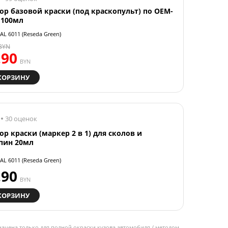
ор базовой краски (под краскопульт) по OEM-
 100мл
AL 6011 (Reseda Green)
BYN
.90
BYN
КОРЗИНУ
30 оценок
ор краски (маркер 2 в 1) для сколов и
пин 20мл
AL 6011 (Reseda Green)
.90
BYN
КОРЗИНУ
начена только для полной окраски кузова автомобиля / методом