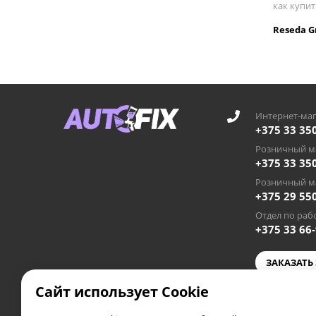
как купи
Reseda G
Интернет-маг
+375 33 35
Розничный ма
+375 33 35
Розничный ма
+375 29 55
Отдел по рабо
+375 33 66
ЗАКАЗАТЬ
Сайт использует Cookie
autofixby