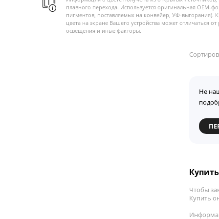
плавного перехода. Используется оригинальная OEM-фо
пигментов, поставляемых на конвейер, УФ-выгорания). 
цвета на экране Вашего устройства может отличаться от 
освещения и иные факторы.
Сортиров
Не на
подоб
ПЕ
Купить 
Чтобы зак
Купить он
Информац