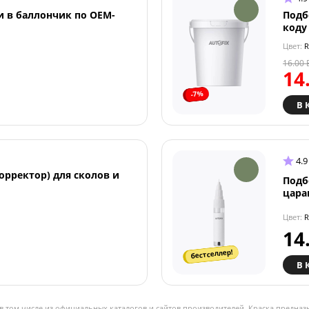
и в баллончик по OEM-
Подб
коду
Цвет:
R
16.00
14
-7%
В 
4.9
орректор) для сколов и
Подб
цара
Цвет:
R
14
бестселлер!
В 
в том числе из официальных каталогов и сайтов производителей. Краска предназ