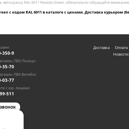
ть автокраску RAL 6011 Reseda Green, обязательно обращайте внимани
reen с кодом RAL 6011 в каталоге с ценами. Доставка курьером (Б
азин:
Доставка
Оплата 
0-350-9
Новости
газин, ПВЗ Полоцк:
0-35-70
газин, ПВЗ Витебск:
0-03-77
те с юр. лицами:
-99-511
 ЗВОНОК
@gmail.com