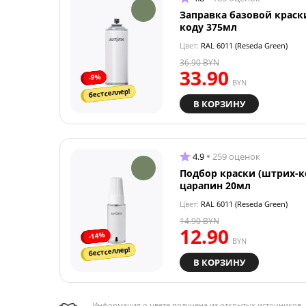
Заправка базовой краск
коду 375мл
Цвет:
RAL 6011 (Reseda Green)
36.90
BYN
33.90
-9%
BYN
бестселлер!
В КОРЗИНУ
4.9
259 оценок
Подбор краски (штрих-к
царапин 20мл
Цвет:
RAL 6011 (Reseda Green)
14.90
BYN
12.90
-14%
BYN
бестселлер!
В КОРЗИНУ
Информация о цвете получена из открытых источников, 