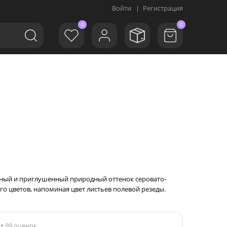
Войти
|
Регистрация
0
0
койный и приглушенный природный оттенок серовато-
ого цветов, напоминая цвет листьев полевой резеды.
99 оценок