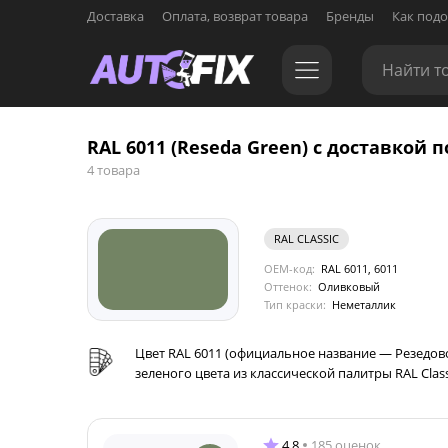
Доставка
Оплата, возврат товара
Бренды
Как подо
RAL 6011 (Reseda Green) с доставкой п
4 товара
RAL CLASSIC
OEM-код:
RAL 6011, 6011
Оттенок:
Оливковый
Тип краски:
Неметаллик
Цвет RAL 6011 (официальное название — Резедов
зеленого цвета из классической палитры RAL Clas
4.8
185 оценок