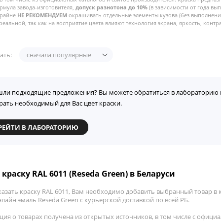
рмула завода-изготовителя,
допуск разнотона до 10%
(в зависимости от года вы
Крайне
НЕ РЕКОМЕНДУЕМ
окрашивать отдельные элементы кузова (без выполнения
реальной, так как на восприятие цвета влияют технология экрана, яркость, контра
ать:
сначала популярные
шли подходящие предложения? Вы можете обратиться в лабораторию 
рать необходимый для Вас цвет краски.
РЕЙТИ В ЛАБОРАТОРИЮ
краску RAL 6011 (Reseda Green) в Беларуси
азать краску RAL 6011, Вам необходимо добавить выбранный товар в к
лайн эмаль Reseda Green с курьерской доставкой по всей РБ.
ия о товарах получена из открытых источников, в том числе с официа