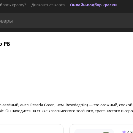
брать краску?
Дисконтная карта
Онлайн-подбор краски
о РБ
о-зелёный, англ. Reseda Green, нем. Resedagrün) — это сложный, спо
sic. Он находится на стыке классического зелёного, травянистого и сер
4.9