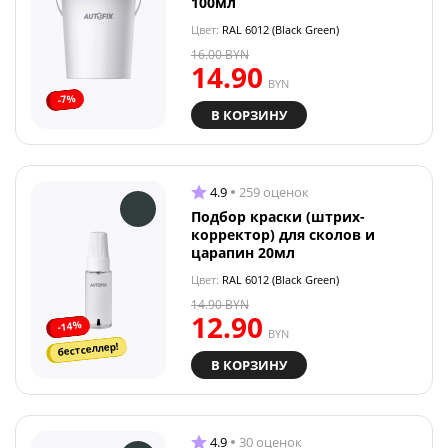
100мл
Цвет:
RAL 6012 (Black Green)
16.00
BYN
14.90
BYN
-7%
В КОРЗИНУ
4.9
259 оценок
Подбор краски (штрих-
корректор) для сколов и
царапин 20мл
Цвет:
RAL 6012 (Black Green)
14.90
BYN
12.90
-14%
BYN
бестселлер!
В КОРЗИНУ
4.9
30 оценок