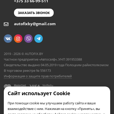
+375 33 66-99-511
ЗАКАЗАТЬ ЗВОНОК
autofixby@gmail.com
2019 - 2026 © AUTOFIX.BY
Частное предприятие «Автосэлф», УНП 391953388
Свидетельство выдано 04.05.2019 года Полоцким райисполкомом
В торговом реестре № 556173
Информация о защите прав потребителей
Сайт использует Cookie
При помощи cookie мы улучшаем работу сайта и ваше
взаимодействие с ним. Нажимая на кнопку «Принять», вы