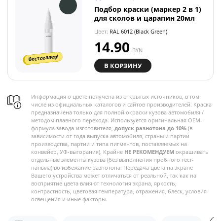
Подбор краски (маркер 2 в 1)
для сколов и царапин 20мл
Цвет:
RAL 6012 (Black Green)
14.90
BYN
бестселлер!
В КОРЗИНУ
Информация о цвете получена из открытых источников, в том
числе из официальных каталогов и сайтов производителей. Краска
предназначена только для полной окраски кузова автомобиля /
методом плавного перехода. Используется оригинальная OEM-
формула завода-изготовителя,
допуск разнотона до 10%
(в
зависимости от года выпуска автомобиля, страны и партии
производства, партии и типа пигментов, поставляемых на
конвейер, УФ-выгорания). Крайне
НЕ РЕКОМЕНДУЕМ
окрашивать
отдельные элементы кузова (без выполнения пробного тест-
напыла) во избежание разнотона. Передача цвета на экране
Вашего устройства может отличаться от реальной, так как на
восприятие цвета влияют технология экрана, яркость,
контрастность, цветовая температура, отражения, блеск, условия
освещения и иные факторы.