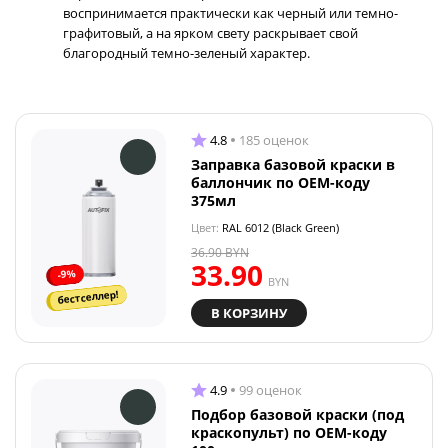
воспринимается практически как черный или темно-
графитовый, а на ярком свету раскрывает свой
благородный темно-зеленый характер.
4.8
185 оценок
Заправка базовой краски в
баллончик по OEM-коду
375мл
Цвет:
RAL 6012 (Black Green)
36.90
BYN
33.90
-9%
BYN
бестселлер!
В КОРЗИНУ
4.9
99 оценок
Подбор базовой краски (под
краскопульт) по OEM-коду