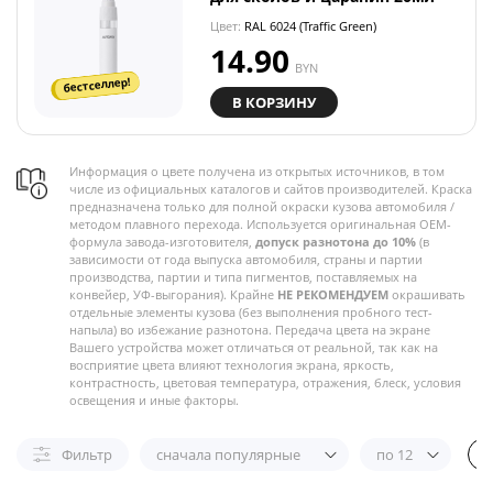
Цвет:
RAL 6024 (Traffic Green)
14.90
BYN
бестселлер!
В КОРЗИНУ
Информация о цвете получена из открытых источников, в том
числе из официальных каталогов и сайтов производителей. Краска
предназначена только для полной окраски кузова автомобиля /
методом плавного перехода. Используется оригинальная OEM-
формула завода-изготовителя,
допуск разнотона до 10%
(в
зависимости от года выпуска автомобиля, страны и партии
производства, партии и типа пигментов, поставляемых на
конвейер, УФ-выгорания). Крайне
НЕ РЕКОМЕНДУЕМ
окрашивать
отдельные элементы кузова (без выполнения пробного тест-
напыла) во избежание разнотона. Передача цвета на экране
Вашего устройства может отличаться от реальной, так как на
восприятие цвета влияют технология экрана, яркость,
контрастность, цветовая температура, отражения, блеск, условия
освещения и иные факторы.
Фильтр
сначала популярные
по 12