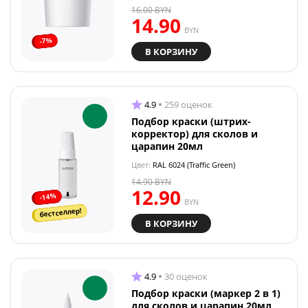
16.00
BYN
14.90
BYN
-7%
В КОРЗИНУ
4.9
259 оценок
Подбор краски (штрих-
корректор) для сколов и
царапин 20мл
Цвет:
RAL 6024 (Traffic Green)
14.90
BYN
12.90
-14%
BYN
бестселлер!
В КОРЗИНУ
4.9
30 оценок
Подбор краски (маркер 2 в 1)
для сколов и царапин 20мл