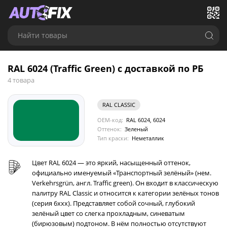
Найти товары
RAL 6024 (Traffic Green) с доставкой по РБ
4 товара
RAL CLASSIC
OEM-код:
RAL 6024, 6024
Оттенок:
Зеленый
Тип краски:
Неметаллик
Цвет RAL 6024 — это яркий, насыщенный оттенок,
официально именуемый «Транспортный зелёный» (нем.
Verkehrsgrün, англ. Traffic green). Он входит в классическую
палитру RAL Classic и относится к категории зелёных тонов
(серия 6xxx). Представляет собой сочный, глубокий
зелёный цвет со слегка прохладным, синеватым
(бирюзовым) подтоном. В нём полностью отсутствуют