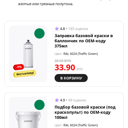
жёлтые или грязные полутона.
4.8
185 оценок
Заправка базовой краски в
баллончик по OEM-коду
375мл
Цвет:
RAL 6024 (Traffic Green)
36.90
BYN
33.90
-9%
BYN
бестселлер!
В КОРЗИНУ
4.9
99 оценок
Подбор базовой краски (под
краскопульт) по OEM-коду
100мл
Цвет:
RAL 6024 (Traffic Green)