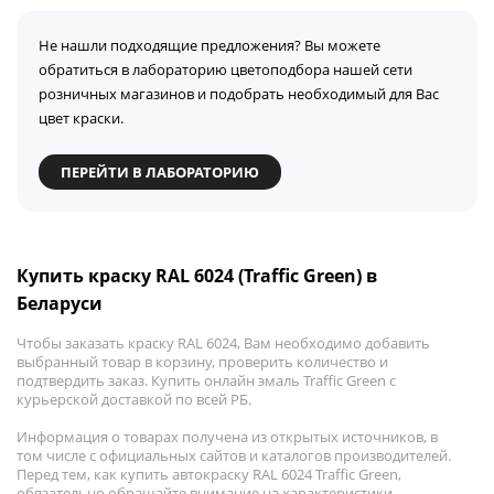
Не нашли подходящие предложения? Вы можете
обратиться в лабораторию цветоподбора нашей сети
розничных магазинов и подобрать необходимый для Вас
цвет краски.
ПЕРЕЙТИ В ЛАБОРАТОРИЮ
Купить краску RAL 6024 (Traffic Green) в
Беларуси
Чтобы заказать краску RAL 6024, Вам необходимо добавить
выбранный товар в корзину, проверить количество и
подтвердить заказ. Купить онлайн эмаль Traffic Green с
курьерской доставкой по всей РБ.
Информация о товарах получена из открытых источников, в
том числе с официальных сайтов и каталогов производителей.
Перед тем, как купить автокраску RAL 6024 Traffic Green,
обязательно обращайте внимание на характеристики