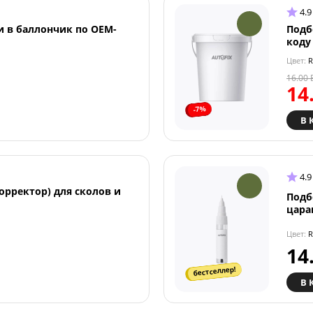
4.9
и в баллончик по OEM-
Подб
коду
Цвет:
R
16.00
14
-7%
В 
4.9
орректор) для сколов и
Подб
цара
Цвет:
R
14
бестселлер!
В 