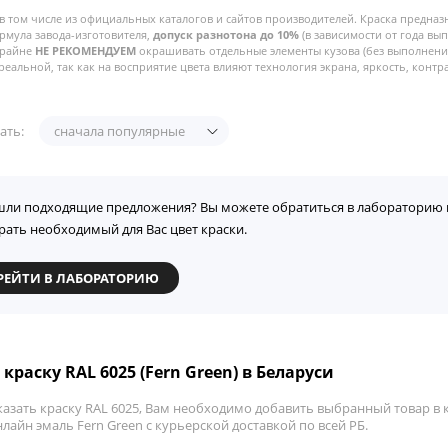
в том числе из официальных каталогов и сайтов производителей. Краска предназ
рмула завода-изготовителя,
допуск разнотона до 10%
(в зависимости от года вы
Крайне
НЕ РЕКОМЕНДУЕМ
окрашивать отдельные элементы кузова (без выполнения
реальной, так как на восприятие цвета влияют технология экрана, яркость, контра
ать:
сначала популярные
шли подходящие предложения? Вы можете обратиться в лабораторию 
рать необходимый для Вас цвет краски.
РЕЙТИ В ЛАБОРАТОРИЮ
краску RAL 6025 (Fern Green) в Беларуси
азать краску RAL 6025, Вам необходимо добавить выбранный товар в к
лайн эмаль Fern Green с курьерской доставкой по всей РБ.