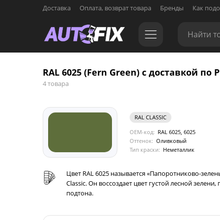
Доставка
Оплата, возврат товара
Бренды
Как подо
RAL 6025 (Fern Green) с доставкой по 
4 товара
RAL CLASSIC
OEM-код:
RAL 6025, 6025
Оттенок:
Оливковый
Тип краски:
Неметаллик
Цвет RAL 6025 называется «Папоротниково-зелены
Classic. Он воссоздает цвет густой лесной зелен
подтона.