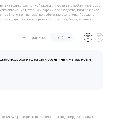
начена только для полной окраски кузова автомобиля / методом
пуска автомобиля, страны и партии производства, партии и типа
 пробного тест-напыла) во избежание разнотона. Передача
стность, цветовая температура, отражения, блеск, условия
На странице:
по 12
цветоподбора нашей сети розничных магазинов и
орзину, проверить количество и подтвердить заказ.