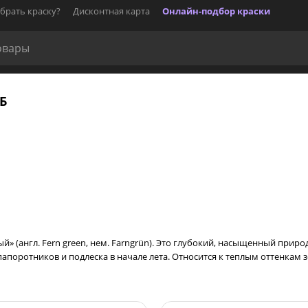
брать краску?
Дисконтная карта
Онлайн-подбор краски
РБ
й» (англ. Fern green, нем. Farngrün). Это глубокий, насыщенный прир
и, папоротников и подлеска в начале лета. Относится к теплым оттенка