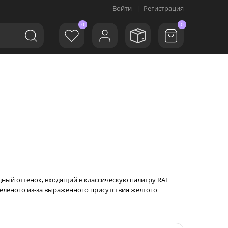
Войти
|
Регистрация
0
0
одный оттенок, входящий в классическую палитру RAL
м зеленого из-за выраженного присутствия желтого