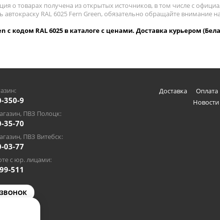
ия о товарах получена из открытых источников, в том числе с официа
ть автокраску RAL 6025 Fern Green, обязательно обращайте внимание н
en с кодом RAL 6025 в каталоге с ценами. Доставка курьером (Бела
азин:
Доставка
Оплата 
0-350-9
Новости
газин, ПВЗ Полоцк:
0-35-70
газин, ПВЗ Витебск:
0-03-77
те с юр. лицами:
-99-511
 ЗВОНОК
@gmail.com