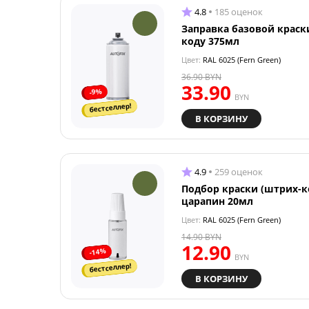
4.8
185 оценок
Заправка базовой краск
коду 375мл
Цвет:
RAL 6025 (Fern Green)
36.90
BYN
33.90
-9%
BYN
бестселлер!
В КОРЗИНУ
4.9
259 оценок
Подбор краски (штрих-к
царапин 20мл
Цвет:
RAL 6025 (Fern Green)
14.90
BYN
12.90
-14%
BYN
бестселлер!
В КОРЗИНУ