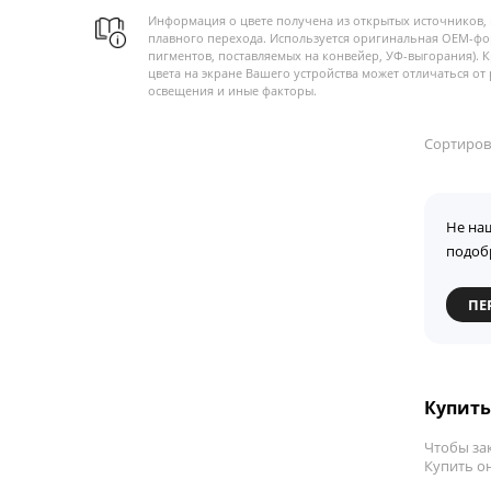
Информация о цвете получена из открытых источников, 
плавного перехода. Используется оригинальная OEM-фо
пигментов, поставляемых на конвейер, УФ-выгорания). 
цвета на экране Вашего устройства может отличаться от 
освещения и иные факторы.
Сортиров
Не на
подоб
ПЕ
Купить 
Чтобы зак
Купить он