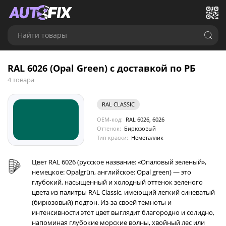
Найти товары
RAL 6026 (Opal Green) с доставкой по РБ
4 товара
RAL CLASSIC
OEM-код:
RAL 6026, 6026
Оттенок:
Бирюзовый
Тип краски:
Неметаллик
Цвет RAL 6026 (русское название: «Опаловый зеленый»,
немецкое: Opalgrün, английское: Opal green) — это
глубокий, насыщенный и холодный оттенок зеленого
цвета из палитры RAL Classic, имеющий легкий синеватый
(бирюзовый) подтон. Из-за своей темноты и
интенсивности этот цвет выглядит благородно и солидно,
напоминая глубокие морские волны, хвойный лес или