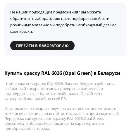
Не нашли подходящие предложения? Вы можете
обратиться в лабораторию цветоподбора нашей сети
розничных магазинов и подобрать необходимый для Вас
цвет краски.
ПЕРЕЙТИ В ЛАБОРАТОРИЮ
Купить краску RAL 6026 (Opal Green) в Беларуси
Чтобы заказать краску RAL 6026, Вам необходимо добавить
выбранный товар в корзину, проверить количество и
подтвердить заказ. Купить онлайн эмаль Opal Green с
курьерской доставкой по всей РБ.
Информация о товарах получена из открытых источников, в
том числе с официальных сайтов и каталогов производителей.
Перед тем, как купить автокраску RAL 6026 Opal Green,
обязательно обращайте внимание на характеристики
приобретаемого товара.