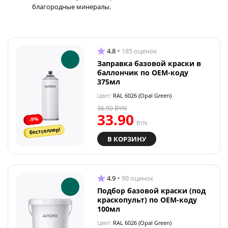
благородные минералы.
4.8
185 оценок
Заправка базовой краски в
баллончик по OEM-коду
375мл
Цвет:
RAL 6026 (Opal Green)
36.90
BYN
33.90
-9%
BYN
бестселлер!
В КОРЗИНУ
4.9
99 оценок
Подбор базовой краски (под
краскопульт) по OEM-коду
100мл
Цвет:
RAL 6026 (Opal Green)