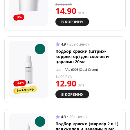
16.00
BYN
14.90
BYN
-7%
В КОРЗИНУ
4.9
259 оценок
Подбор краски (штрих-
корректор) для сколов и
царапин 20мл
Цвет:
RAL 6026 (Opal Green)
14.90
BYN
12.90
-14%
BYN
бестселлер!
В КОРЗИНУ
4.9
30 оценок
Подбор краски (маркер 2 в 1)
для сколов и царапин 20мл