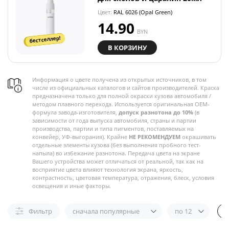
Цвет:
RAL 6026 (Opal Green)
14.90
BYN
бестселлер!
В КОРЗИНУ
Информация о цвете получена из открытых источников, в том
числе из официальных каталогов и сайтов производителей. Краска
предназначена только для полной окраски кузова автомобиля /
методом плавного перехода. Используется оригинальная OEM-
формула завода-изготовителя,
допуск разнотона до 10%
(в
зависимости от года выпуска автомобиля, страны и партии
производства, партии и типа пигментов, поставляемых на
конвейер, УФ-выгорания). Крайне
НЕ РЕКОМЕНДУЕМ
окрашивать
отдельные элементы кузова (без выполнения пробного тест-
напыла) во избежание разнотона. Передача цвета на экране
Вашего устройства может отличаться от реальной, так как на
восприятие цвета влияют технология экрана, яркость,
контрастность, цветовая температура, отражения, блеск, условия
освещения и иные факторы.
Фильтр
сначала популярные
по 12