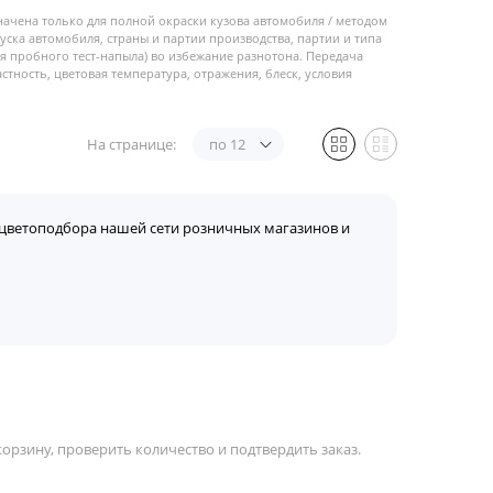
начена только для полной окраски кузова автомобиля / методом
пуска автомобиля, страны и партии производства, партии и типа
 пробного тест-напыла) во избежание разнотона. Передача
стность, цветовая температура, отражения, блеск, условия
На странице:
по 12
цветоподбора нашей сети розничных магазинов и
орзину, проверить количество и подтвердить заказ.