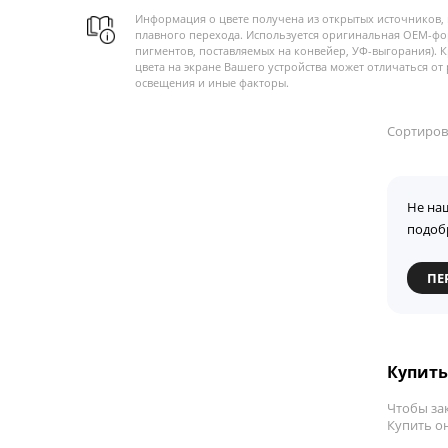
Информация о цвете получена из открытых источников, 
плавного перехода. Используется оригинальная OEM-фо
пигментов, поставляемых на конвейер, УФ-выгорания). 
цвета на экране Вашего устройства может отличаться от 
освещения и иные факторы.
Сортиров
Не на
подоб
ПЕ
Купить 
Чтобы зак
Купить он