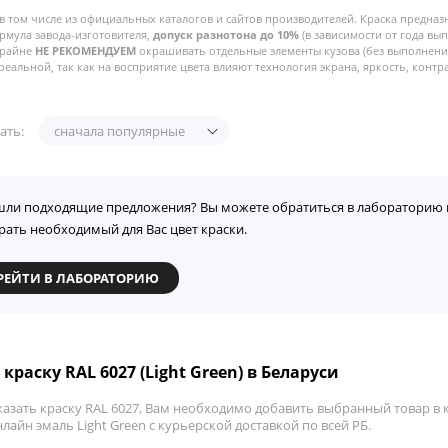
в том числе из официальных каталогов и сайтов производителей. Краска предназ
рмула завода-изготовителя,
допуск разнотона до 10%
(в зависимости от года вы
Крайне
НЕ РЕКОМЕНДУЕМ
окрашивать отдельные элементы кузова (без выполнения
реальной, так как на восприятие цвета влияют технология экрана, яркость, контра
ать:
сначала популярные
шли подходящие предложения? Вы можете обратиться в лабораторию 
рать необходимый для Вас цвет краски.
РЕЙТИ В ЛАБОРАТОРИЮ
краску RAL 6027 (Light Green) в Беларуси
азать краску RAL 6027, Вам необходимо добавить выбранный товар в к
лайн эмаль Light Green с курьерской доставкой по всей РБ.