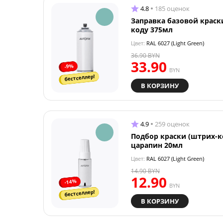
4.8
185 оценок
Заправка базовой краск
коду 375мл
Цвет:
RAL 6027 (Light Green)
36.90
BYN
33.90
-9%
BYN
бестселлер!
В КОРЗИНУ
4.9
259 оценок
Подбор краски (штрих-к
царапин 20мл
Цвет:
RAL 6027 (Light Green)
14.90
BYN
12.90
-14%
BYN
бестселлер!
В КОРЗИНУ