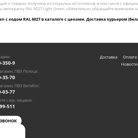
ия о товарах получена из открытых источников, в том числе с официа
ь автокраску RAL 6027 Light Green, обязательно обращайте внимание 
een с кодом RAL 6027 в каталоге с ценами. Доставка курьером (Бел
азин:
Доставка
Оплата 
0-350-9
Новости
газин, ПВЗ Полоцк:
0-35-70
газин, ПВЗ Витебск:
0-03-77
те с юр. лицами:
-99-511
 ЗВОНОК
@gmail.com