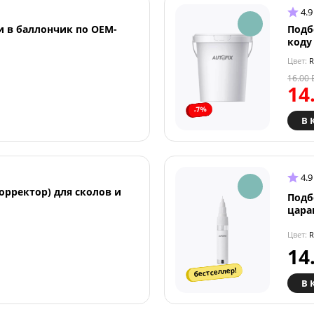
4.9
и в баллончик по OEM-
Подб
коду
Цвет:
R
16.00
14
-7%
В 
4.9
орректор) для сколов и
Подб
цара
Цвет:
R
14
бестселлер!
В 