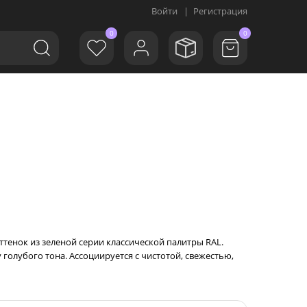
Войти
|
Регистрация
0
0
оттенок из зеленой серии классической палитры RAL.
голубого тона. Ассоциируется с чистотой, свежестью,