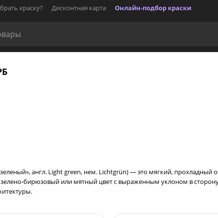
брать краску?
Дисконтная карта
Онлайн-подбор краски
РБ
еленый», англ. Light green, нем. Lichtgrün) — это мягкий, прохладный 
 зелено-бирюзовый или мятный цвет с выраженным уклоном в сторону 
хитектуры.