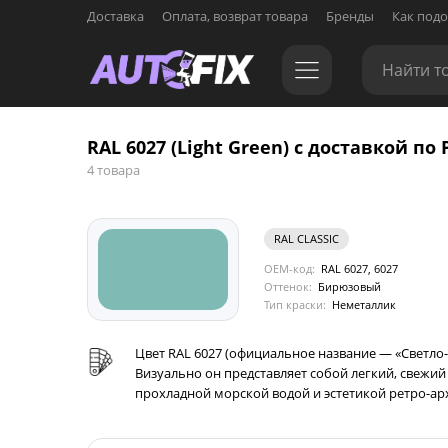
Доставка
Оплата, возврат товара
Бренды
Как подо
RAL 6027 (Light Green) с доставкой по 
4 товара
RAL CLASSIC
OEM-код:
RAL 6027, 6027
Оттенок:
Бирюзовый
Тип краски:
Неметаллик
Цвет RAL 6027 (официальное название — «Светло-з
Визуально он представляет собой легкий, свежий
прохладной морской водой и эстетикой ретро-ар