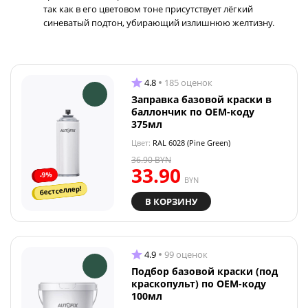
так как в его цветовом тоне присутствует лёгкий
синеватый подтон, убирающий излишнюю желтизну.
4.8
185 оценок
Заправка базовой краски в
баллончик по OEM-коду
375мл
Цвет:
RAL 6028 (Pine Green)
36.90
BYN
33.90
-9%
BYN
бестселлер!
В КОРЗИНУ
4.9
99 оценок
Подбор базовой краски (под
краскопульт) по OEM-коду
100мл