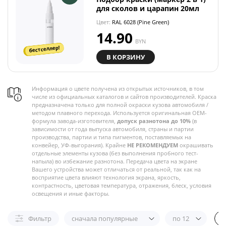
для сколов и царапин 20мл
Цвет:
RAL 6028 (Pine Green)
14.90
BYN
бестселлер!
В КОРЗИНУ
Информация о цвете получена из открытых источников, в том
числе из официальных каталогов и сайтов производителей. Краска
предназначена только для полной окраски кузова автомобиля /
методом плавного перехода. Используется оригинальная OEM-
формула завода-изготовителя,
допуск разнотона до 10%
(в
зависимости от года выпуска автомобиля, страны и партии
производства, партии и типа пигментов, поставляемых на
конвейер, УФ-выгорания). Крайне
НЕ РЕКОМЕНДУЕМ
окрашивать
отдельные элементы кузова (без выполнения пробного тест-
напыла) во избежание разнотона. Передача цвета на экране
Вашего устройства может отличаться от реальной, так как на
восприятие цвета влияют технология экрана, яркость,
контрастность, цветовая температура, отражения, блеск, условия
освещения и иные факторы.
Фильтр
сначала популярные
по 12