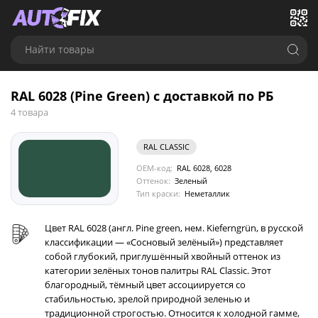
Найти товары
RAL 6028 (Pine Green) с доставкой по РБ
4 товара
RAL CLASSIC
OEM-код:
RAL 6028, 6028
Оттенок:
Зеленый
Тип краски:
Неметаллик
Цвет RAL 6028 (англ. Pine green, нем. Kieferngrün, в русской
классификации — «Сосновый зелёный») представляет
собой глубокий, приглушённый хвойный оттенок из
категории зелёных тонов палитры RAL Classic. Этот
благородный, тёмный цвет ассоциируется со
стабильностью, зрелой природной зеленью и
традиционной строгостью. Относится к холодной гамме,