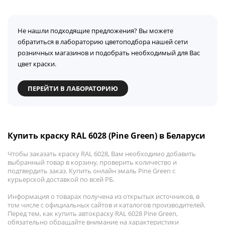
Не нашли подходящие предложения? Вы можете
обратиться в лабораторию цветоподбора нашей сети
розничных магазинов и подобрать необходимый для Вас
цвет краски.
ПЕРЕЙТИ В ЛАБОРАТОРИЮ
Купить краску RAL 6028 (Pine Green) в Беларуси
Чтобы заказать краску RAL 6028, Вам необходимо добавить
выбранный товар в корзину, проверить количество и
подтвердить заказ. Купить онлайн эмаль Pine Green с
курьерской доставкой по всей РБ.
Информация о товарах получена из открытых источников, в
том числе с официальных сайтов и каталогов производителей.
Перед тем, как купить автокраску RAL 6028 Pine Green,
обязательно обращайте внимание на характеристики