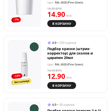
Цвет:
RAL 6028 (Pine Green)
16.00
BYN
14.90
BYN
-7%
В КОРЗИНУ
4.9
259 оценок
Подбор краски (штрих-
корректор) для сколов и
царапин 20мл
Цвет:
RAL 6028 (Pine Green)
14.90
BYN
12.90
-14%
BYN
бестселлер!
В КОРЗИНУ
4.9
30 оценок
Подбор краски (маркер 2 в 1)