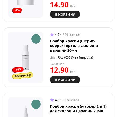
14.90
BYN
-7%
В КОРЗИНУ
4.9
259 оценок
Подбор краски (штрих-
корректор) для сколов и
царапин 20мл
Цвет:
RAL 6033 (Mint Turquoise)
14.90
BYN
12.90
-14%
BYN
бестселлер!
В КОРЗИНУ
4.8
33 оценки
Подбор краски (маркер 2 в 1)
для сколов и царапин 20мл