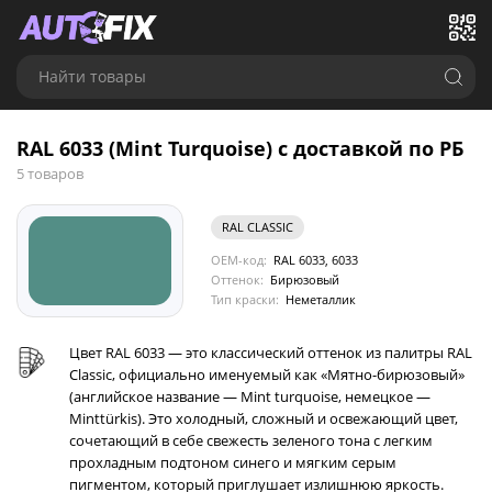
Найти товары
RAL 6033 (Mint Turquoise) с доставкой по РБ
5 товаров
RAL CLASSIC
OEM-код:
RAL 6033, 6033
Оттенок:
Бирюзовый
Тип краски:
Неметаллик
Цвет RAL 6033 — это классический оттенок из палитры RAL
Classic, официально именуемый как «Мятно-бирюзовый»
(английское название — Mint turquoise, немецкое —
Minttürkis). Это холодный, сложный и освежающий цвет,
сочетающий в себе свежесть зеленого тона с легким
прохладным подтоном синего и мягким серым
пигментом, который приглушает излишнюю яркость.