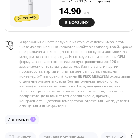
Цвет:
RAL 6033 (Mint Turquoise)
14.90
BYN
бестселлер!
В КОРЗИНУ
Информация о цвете получена из открытых источников, в том
числе из официальных каталогов и сайтов производителей. Краска
предназначена только для полной окраски кузова автомобиля /
методом плавного перехода. Используется оригинальная OEM-
формула завода-изготовителя,
допуск разнотона до 10%
(в
зависимости от года выпуска автомобиля, страны и партии
производства, партии и типа пигментов, поставляемых на
конвейер, УФ-выгорания). Крайне
НЕ РЕКОМЕНДУЕМ
окрашивать
отдельные элементы кузова (без выполнения пробного тест-
напыла) во избежание разнотона. Передача цвета на экране
Вашего устройства может отличаться от реальной, так как на
восприятие цвета влияют технология экрана, яркость,
контрастность, цветовая температура, отражения, блеск, условия
освещения и иные факторы.
Автоэмали
1
Фильтр
сначала популярные
по 12