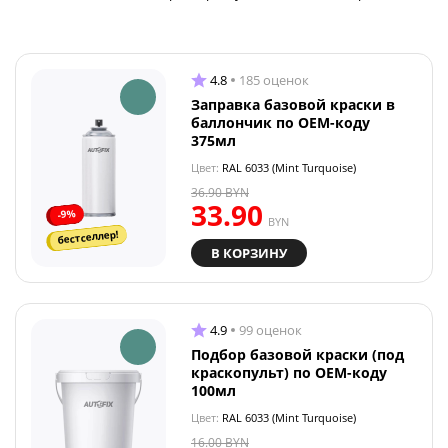
4.8
185 оценок
Заправка базовой краски в
баллончик по OEM-коду
375мл
Цвет:
RAL 6033 (Mint Turquoise)
36.90
BYN
33.90
-9%
BYN
бестселлер!
В КОРЗИНУ
4.9
99 оценок
Подбор базовой краски (под
краскопульт) по OEM-коду
100мл
Цвет:
RAL 6033 (Mint Turquoise)
16.00
BYN