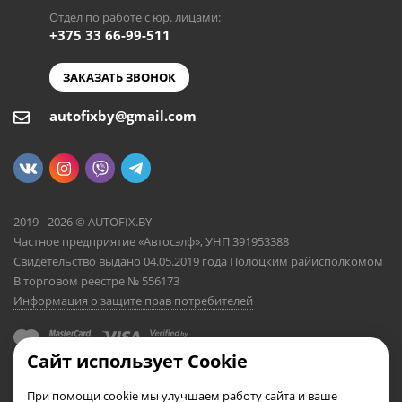
Отдел по работе с юр. лицами:
+375 33 66-99-511
ЗАКАЗАТЬ ЗВОНОК
autofixby@gmail.com
2019 - 2026 © AUTOFIX.BY
Частное предприятие «Автосэлф», УНП 391953388
Свидетельство выдано 04.05.2019 года Полоцким райисполкомом
В торговом реестре № 556173
Информация о защите прав потребителей
Сайт использует Cookie
При помощи cookie мы улучшаем работу сайта и ваше