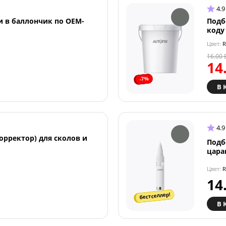
4.9
и в баллончик по OEM-
Подб
коду
Цвет:
R
16.00
14
-7%
В 
4.9
орректор) для сколов и
Подб
цара
Цвет:
R
14
бестселлер!
В 