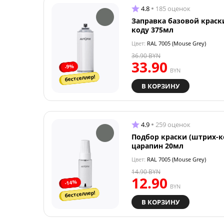
4.8
185 оценок
Заправка базовой краск
коду 375мл
Цвет:
RAL 7005 (Mouse Grey)
36.90
BYN
33.90
-9%
BYN
бестселлер!
В КОРЗИНУ
4.9
259 оценок
Подбор краски (штрих-к
царапин 20мл
Цвет:
RAL 7005 (Mouse Grey)
14.90
BYN
12.90
-14%
BYN
бестселлер!
В КОРЗИНУ