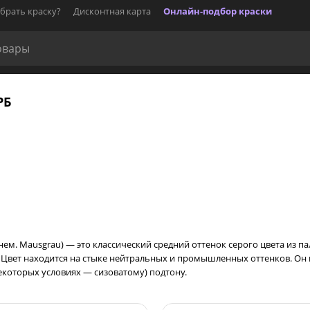
брать краску?
Дисконтная карта
Онлайн-подбор краски
РБ
 нем. Mausgrau) — это классический средний оттенок серого цвета из 
Цвет находится на стыке нейтральных и промышленных оттенков. Он 
екоторых условиях — сизоватому) подтону.