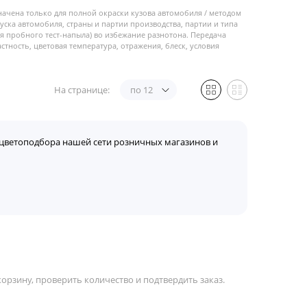
начена только для полной окраски кузова автомобиля / методом
пуска автомобиля, страны и партии производства, партии и типа
 пробного тест-напыла) во избежание разнотона. Передача
стность, цветовая температура, отражения, блеск, условия
На странице:
по 12
цветоподбора нашей сети розничных магазинов и
орзину, проверить количество и подтвердить заказ.