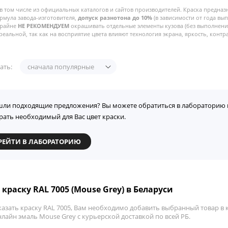
в том числе из официальных каталогов и сайтов производителей. Краска предназ
рмула завода-изготовителя,
допуск разнотона до 10%
(в зависимости от года вы
Крайне
НЕ РЕКОМЕНДУЕМ
окрашивать отдельные элементы кузова (без выполнения
реальной, так как на восприятие цвета влияют технология экрана, яркость, контра
ать:
сначала популярные
шли подходящие предложения? Вы можете обратиться в лабораторию 
рать необходимый для Вас цвет краски.
РЕЙТИ В ЛАБОРАТОРИЮ
 краску RAL 7005 (Mouse Grey) в Беларуси
азать краску RAL 7005, Вам необходимо добавить выбранный товар в к
лайн эмаль Mouse Grey с курьерской доставкой по всей РБ.