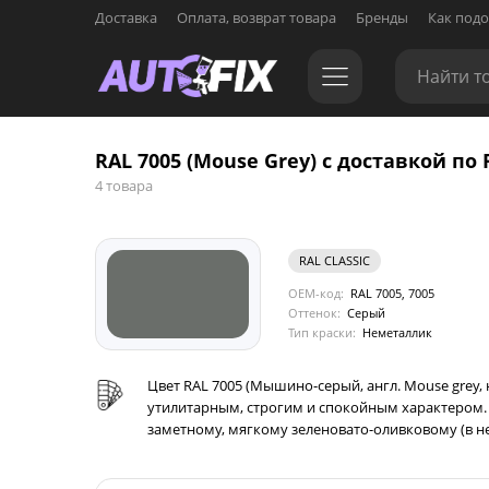
Доставка
Оплата, возврат товара
Бренды
Как подо
RAL 7005 (Mouse Grey) с доставкой по 
4 товара
RAL CLASSIC
OEM-код:
RAL 7005, 7005
Оттенок:
Серый
Тип краски:
Неметаллик
Цвет RAL 7005 (Мышино-серый, англ. Mouse grey,
утилитарным, строгим и спокойным характером. 
заметному, мягкому зеленовато-оливковому (в н