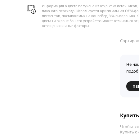
Информация о цвете получена из открытых источников, 
плавного перехода. Используется оригинальная OEM-фо
пигментов, поставляемых на конвейер, УФ-выгорания). 
цвета на экране Вашего устройства может отличаться от 
освещения и иные факторы.
Сортиров
Не на
подоб
ПЕ
Купить
Чтобы зак
Купить он