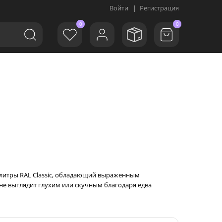
Войти
|
Регистрация
0
0
палитры RAL Classic, обладающий выраженным
не выглядит глухим или скучным благодаря едва