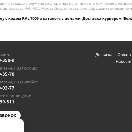
ия о товарах получена из открытых источников, в том числе с официа
ть автокраску RAL 7005 Mouse Grey, обязательно обращайте внимание 
ey с кодом RAL 7005 в каталоге с ценами. Доставка курьером (Бел
азин:
Доставка
Оплата 
0-350-9
Новости
газин, ПВЗ Полоцк:
0-35-70
газин, ПВЗ Витебск:
0-03-77
те с юр. лицами:
-99-511
 ЗВОНОК
@gmail.com