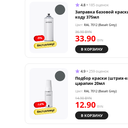
4.8
185 оценок
Заправка базовой краск
коду 375мл
Цвет:
RAL 7012 (Basalt Grey)
36.90
BYN
33.90
-9%
BYN
бестселлер!
В КОРЗИНУ
4.9
259 оценок
Подбор краски (штрих-к
царапин 20мл
Цвет:
RAL 7012 (Basalt Grey)
14.90
BYN
12.90
-14%
BYN
бестселлер!
В КОРЗИНУ