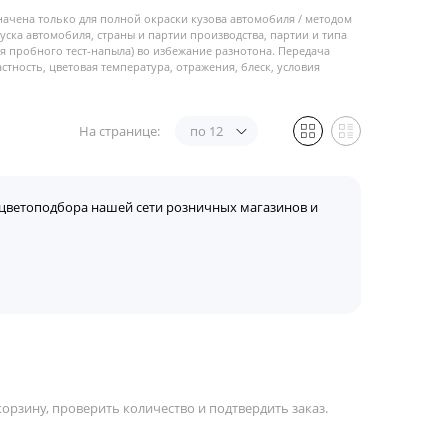
начена только для полной окраски кузова автомобиля / методом
пуска автомобиля, страны и партии производства, партии и типа
 пробного тест-напыла) во избежание разнотона. Передача
стность, цветовая температура, отражения, блеск, условия
На странице:
по 12
цветоподбора нашей сети розничных магазинов и
орзину, проверить количество и подтвердить заказ.