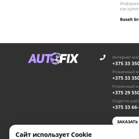
Информац
как купит
Basalt G
Интернет-маг
+375 33 35
Розничный ма
+375 33 35
Розничный ма
+375 29 55
Отдел по рабо
+375 33 66
ЗАКАЗАТЬ
Сайт использует Cookie
autofixby