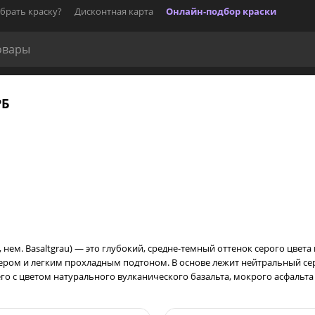
брать краску?
Дисконтная карта
Онлайн-подбор краски
РБ
y, нем. Basaltgrau) — это глубокий, средне-темный оттенок серого цвета
м и легким прохладным подтоном. В основе лежит нейтральный сер
го с цветом натурального вулканического базальта, мокрого асфальта