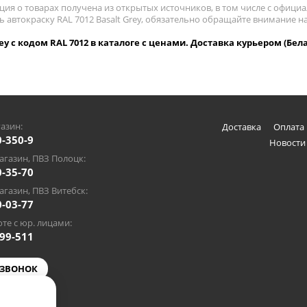
ия о товарах получена из открытых источников, в том числе с официа
ь автокраску RAL 7012 Basalt Grey, обязательно обращайте внимание 
rey с кодом RAL 7012 в каталоге с ценами. Доставка курьером (Бел
азин:
Доставка
Оплата 
0-350-9
Новости
газин, ПВЗ Полоцк:
0-35-70
газин, ПВЗ Витебск:
0-03-77
те с юр. лицами:
-99-511
 ЗВОНОК
@gmail.com