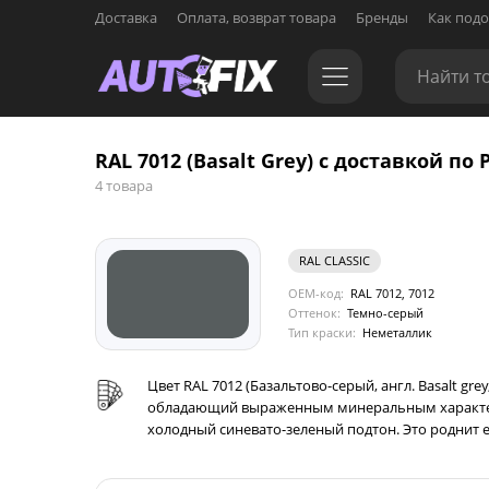
Доставка
Оплата, возврат товара
Бренды
Как подо
RAL 7012 (Basalt Grey) с доставкой по 
4 товара
RAL CLASSIC
OEM-код:
RAL 7012, 7012
Оттенок:
Темно-серый
Тип краски:
Неметаллик
Цвет RAL 7012 (Базальтово-серый, англ. Basalt gre
обладающий выраженным минеральным характеро
холодный синевато-зеленый подтон. Это роднит е