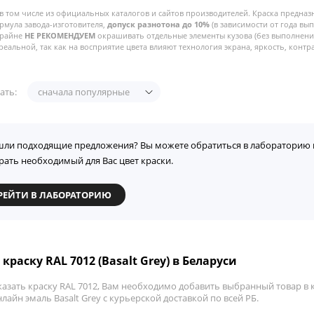
в том числе из официальных каталогов и сайтов производителей. Краска предназ
рмула завода-изготовителя,
допуск разнотона до 10%
(в зависимости от года вы
Крайне
НЕ РЕКОМЕНДУЕМ
окрашивать отдельные элементы кузова (без выполнения
реальной, так как на восприятие цвета влияют технология экрана, яркость, контра
ать:
сначала популярные
шли подходящие предложения? Вы можете обратиться в лабораторию 
рать необходимый для Вас цвет краски.
РЕЙТИ В ЛАБОРАТОРИЮ
краску RAL 7012 (Basalt Grey) в Беларуси
азать краску RAL 7012, Вам необходимо добавить выбранный товар в к
лайн эмаль Basalt Grey с курьерской доставкой по всей РБ.