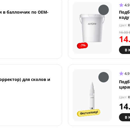
4.9
и в баллончик по OEM-
Подб
коду
Цвет:
R
16.00
14
-7%
В 
4.9
орректор) для сколов и
Подб
цара
Цвет:
R
14
бестселлер!
В 