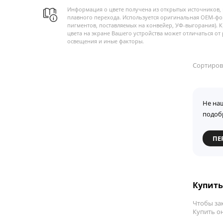
Информация о цвете получена из открытых источников, 
плавного перехода. Используется оригинальная OEM-фо
пигментов, поставляемых на конвейер, УФ-выгорания). 
цвета на экране Вашего устройства может отличаться от 
освещения и иные факторы.
Сортиров
Не на
подоб
ПЕ
Купить 
Чтобы зак
Купить он