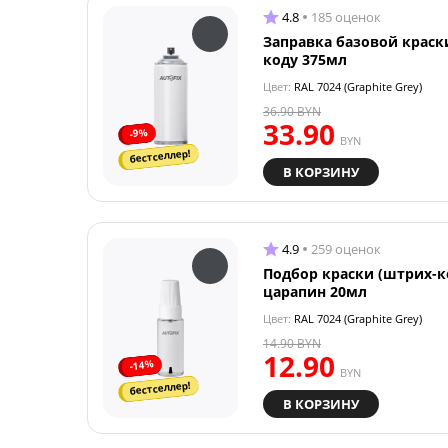
4.8
185 оценок
Заправка базовой краск
коду 375мл
Цвет:
RAL 7024 (Graphite Grey)
36.90
BYN
33.90
-9%
BYN
бестселлер!
В КОРЗИНУ
4.9
259 оценок
Подбор краски (штрих-к
царапин 20мл
Цвет:
RAL 7024 (Graphite Grey)
14.90
BYN
12.90
-14%
BYN
бестселлер!
В КОРЗИНУ