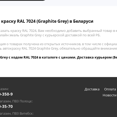
краску RAL 7024 (Graphite Grey) в Беларуси
азать краску RAL 7024, Вам необходимо добавить выбранный товар в к
лайн эмаль Graphite Grey с курьерской доставкой по всей РБ.
ия о товарах получена из открытых источников, в том числе с официа
ь автокраску RAL 7024 Graphite Grey, обязательно обращайте внимани
 Grey с кодом RAL 7024 в каталоге с ценами. Доставка курьером (Б
азин:
Доставка
Оплата 
0-350-9
Новости
газин, ПВЗ Полоцк:
0-35-70
газин, ПВЗ Витебск: