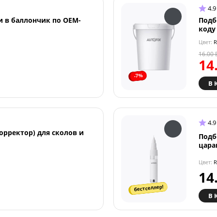
4.9
и в баллончик по OEM-
Подб
коду
Цвет:
R
16.00
14
-7%
В 
4.9
орректор) для сколов и
Подб
цара
Цвет:
R
14
бестселлер!
В 