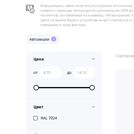
Информация о цвете получена из открытых источников, 
плавного перехода. Используется оригинальная OEM-фо
пигментов, поставляемых на конвейер, УФ-выгорания). 
цвета на экране Вашего устройства может отличаться от 
освещения и иные факторы.
Автоэмали
2
Сортиров
Цена
от
до
Цвет
RAL 7024