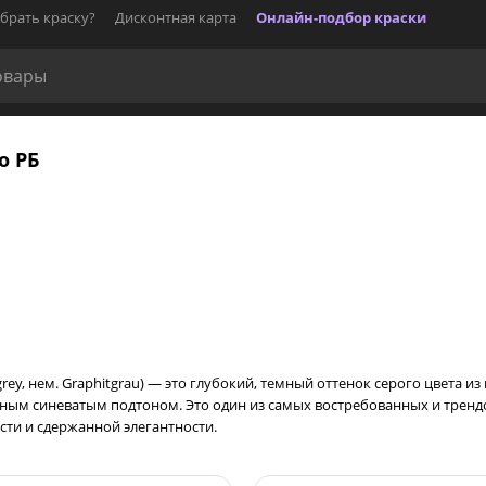
брать краску?
Дисконтная карта
Онлайн-подбор краски
о РБ
grey, нем. Graphitgrau) — это глубокий, темный оттенок серого цвета и
ым синеватым подтоном. Это один из самых востребованных и трендо
ти и сдержанной элегантности.