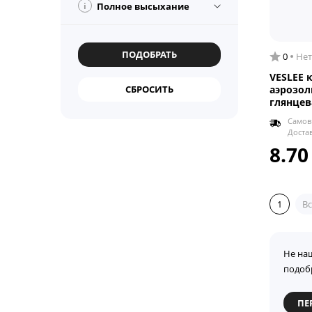
i
Полное высыхание
0
Нет
VESLEE 
аэрозоль
глянцев
Самов
Доста
8.70
1
Вс
Не на
подоб
ПЕ