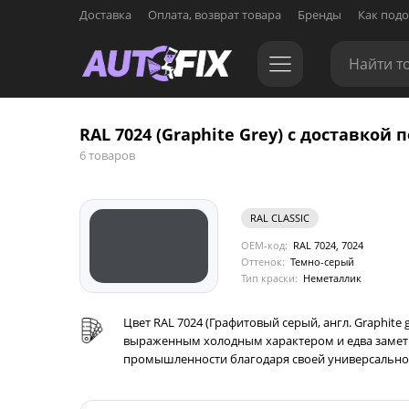
Доставка
Оплата, возврат товара
Бренды
Как подо
RAL 7024 (Graphite Grey) с доставкой п
6 товаров
RAL CLASSIC
OEM-код:
RAL 7024, 7024
Оттенок:
Темно-серый
Тип краски:
Неметаллик
Цвет RAL 7024 (Графитовый серый, англ. Graphite 
выраженным холодным характером и едва заметн
промышленности благодаря своей универсальнос