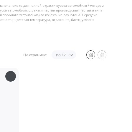
начена только для полной окраски кузова автомобиля / методом
пуска автомобиля, страны и партии производства, партии и типа
 пробного тест-напыла) во избежание разнотона. Передача
стность, цветовая температура, отражения, блеск, условия
На странице:
по 12