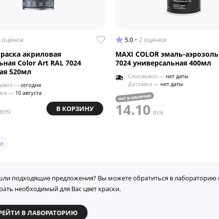
 оценок
5.0
2 оценки
краска акриловая
MAXI COLOR эмаль-аэрозоль
ная Color Art RAL 7024
7024 универсальная 400мл
ая 520мл
Самовывоз —
нет даты
Доставка —
нет даты
ывоз —
сегодня
вка —
10 августа
нет в наличии
14.10
В КОРЗИНУ
BYN
BYN
е
шли подходящие предложения? Вы можете обратиться в лабораторию 
рать необходимый для Вас цвет краски.
РЕЙТИ В ЛАБОРАТОРИЮ