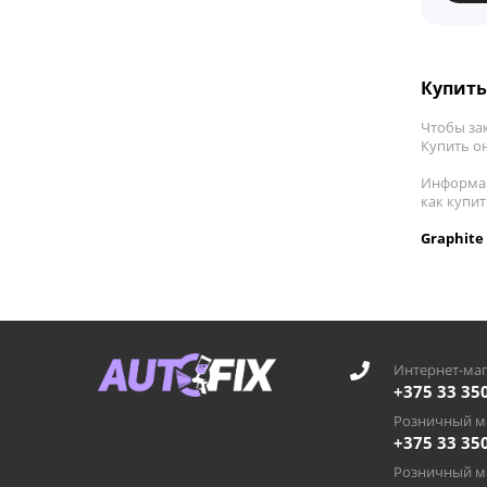
Купить 
Чтобы зак
Купить он
Информац
как купит
Graphite
Интернет-маг
+375 33 35
Розничный ма
+375 33 35
Розничный ма