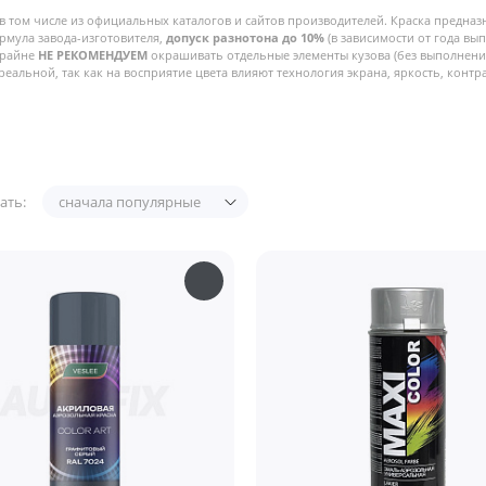
в том числе из официальных каталогов и сайтов производителей. Краска предназ
рмула завода-изготовителя,
допуск разнотона до 10%
(в зависимости от года вы
Крайне
НЕ РЕКОМЕНДУЕМ
окрашивать отдельные элементы кузова (без выполнения
реальной, так как на восприятие цвета влияют технология экрана, яркость, контра
ать:
сначала популярные