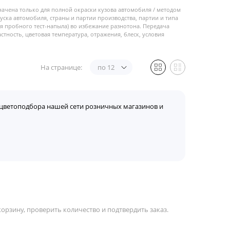
начена только для полной окраски кузова автомобиля / методом
пуска автомобиля, страны и партии производства, партии и типа
 пробного тест-напыла) во избежание разнотона. Передача
стность, цветовая температура, отражения, блеск, условия
На странице:
по 12
цветоподбора нашей сети розничных магазинов и
орзину, проверить количество и подтвердить заказ.