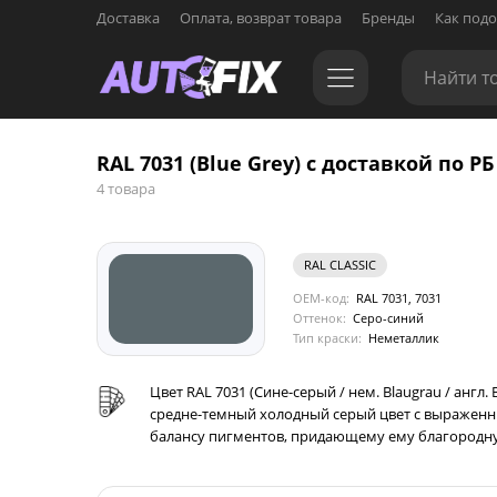
Доставка
Оплата, возврат товара
Бренды
Как подо
RAL 7031 (Blue Grey) с доставкой по РБ
4 товара
RAL CLASSIC
OEM-код:
RAL 7031, 7031
Оттенок:
Серо-синий
Тип краски:
Неметаллик
Цвет RAL 7031 (Сине-серый / нем. Blaugrau / англ
средне-темный холодный серый цвет с выраженн
балансу пигментов, придающему ему благородну