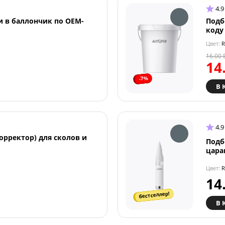
4.9
и в баллончик по OEM-
Подб
коду
Цвет:
R
16.00
14
-7%
В 
4.9
орректор) для сколов и
Подб
цара
Цвет:
R
14
бестселлер!
В 