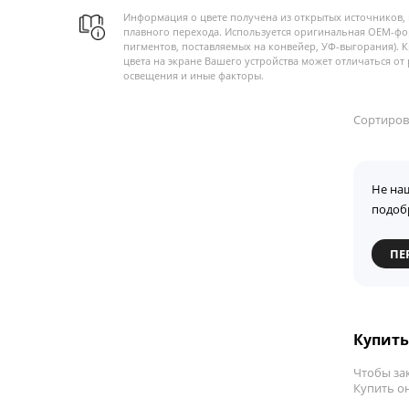
Информация о цвете получена из открытых источников, 
плавного перехода. Используется оригинальная OEM-фо
пигментов, поставляемых на конвейер, УФ-выгорания). 
цвета на экране Вашего устройства может отличаться от 
освещения и иные факторы.
Сортиров
Не на
подоб
ПЕ
Купить 
Чтобы зак
Купить он