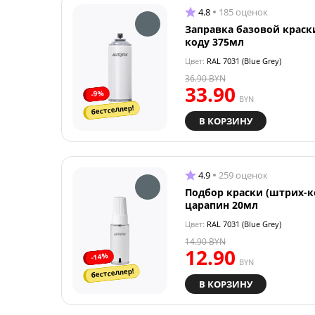
4.8
185 оценок
Заправка базовой краск
коду 375мл
Цвет:
RAL 7031 (Blue Grey)
36.90
BYN
33.90
-9%
BYN
бестселлер!
В КОРЗИНУ
4.9
259 оценок
Подбор краски (штрих-к
царапин 20мл
Цвет:
RAL 7031 (Blue Grey)
14.90
BYN
12.90
-14%
BYN
бестселлер!
В КОРЗИНУ