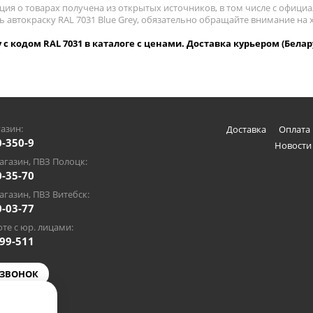
ия о товарах получена из открытых источников, в том числе с официа
ь автокраску RAL 7031 Blue Grey, обязательно обращайте внимание на
y с кодом RAL 7031 в каталоге с ценами. Доставка курьером (Белар
азин:
Доставка
Оплата 
0-350-9
Новости
газин, ПВЗ Полоцк:
0-35-70
газин, ПВЗ Витебск:
0-03-77
те с юр. лицами:
-99-511
 ЗВОНОК
@gmail.com