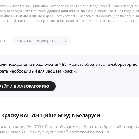
в том числе из официальных каталогов и сайтов производителей. Краска предназ
рмула завода-изготовителя,
допуск разнотона до 10%
(в зависимости от года вы
Крайне
НЕ РЕКОМЕНДУЕМ
окрашивать отдельные элементы кузова (без выполнения
реальной, так как на восприятие цвета влияют технология экрана, яркость, контра
ать:
сначала популярные
шли подходящие предложения? Вы можете обратиться в лабораторию 
рать необходимый для Вас цвет краски.
РЕЙТИ В ЛАБОРАТОРИЮ
краску RAL 7031 (Blue Grey) в Беларуси
азать краску RAL 7031, Вам необходимо добавить выбранный товар в к
лайн эмаль Blue Grey с курьерской доставкой по всей РБ.