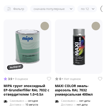
Фильтр
сначала популярные
по 12
выбор #1
3.9
9 оценок
0
Нет оценок
MIPA грунт эпоксидный
MAXI COLOR эмаль-
EP-Grundierfiller RAL 7032 с
аэрозоль RAL 7032
отвердителем 1.0+0.5л
универсальная 400мл
Самовывоз —
сегодня
Самовывоз —
нет даты
Доставка —
10 августа
Доставка —
нет даты