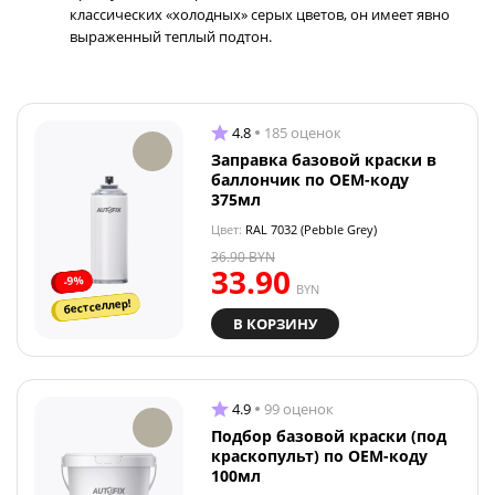
классических «холодных» серых цветов, он имеет явно
выраженный теплый подтон.
4.8
185 оценок
Заправка базовой краски в
баллончик по OEM-коду
375мл
Цвет:
RAL 7032 (Pebble Grey)
36.90
BYN
33.90
-9%
BYN
бестселлер!
В КОРЗИНУ
4.9
99 оценок
Подбор базовой краски (под
краскопульт) по OEM-коду
100мл