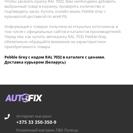
Чтобы заказать краску RAL 7032, Вам необходимо добавить
выбранный товар в корзину, проверить количество и
подтвердить заказ. Купить онлайн эмаль Pebble Grey с
курьерской доставкой по всей РБ.
Информация о товарах получена из открытых источников, в
том числе с официальных сайтов и каталогов производителей.
Перед тем, как купить автокраску RAL 7032 Pebble Grey,
обязательно обращайте внимание на характеристики
приобретаемого товара.
Pebble Grey с кодом RAL 7032 в каталоге с ценами.
Доставка курьером (Беларусь)
Интернет-магазин:
+375 33 350-350-9
Розничный магазин, ПВЗ Полоцк: