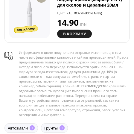
для сколов и царапин 20мл
Цвет:
RAL 7032 (Pebble Grey)
14.90
BYN
бестселлер!
В КОРЗИНУ
Информация о цвете получена из открытых источников, в том
числе из официальных каталогов и сайтов производителей. Краска
предназначена только для полной окраски кузова автомобиля /
методом плавного перехода. Используется оригинальная OEM-
формула завода-изготовителя,
допуск разнотона до 10%
(в
зависимости от года выпуска автомобиля, страны и партии
производства, партии и типа пигментов, поставляемых на
конвейер, УФ-выгорания). Крайне
НЕ РЕКОМЕНДУЕМ
окрашивать
отдельные элементы кузова (без выполнения пробного тест-
напыла) во избежание разнотона. Передача цвета на экране
Вашего устройства может отличаться от реальной, так как на
восприятие цвета влияют технология экрана, яркость,
контрастность, цветовая температура, отражения, блеск, условия
освещения и иные факторы.
Автоэмали
Грунты
1
1