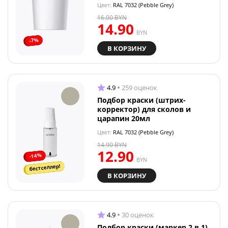
Цвет:
RAL 7032 (Pebble Grey)
16.00
BYN
14.90
BYN
-7%
В КОРЗИНУ
4.9
259 оценок
Подбор краски (штрих-
корректор) для сколов и
царапин 20мл
Цвет:
RAL 7032 (Pebble Grey)
14.90
BYN
12.90
-14%
BYN
бестселлер!
В КОРЗИНУ
4.9
30 оценок
Подбор краски (маркер 2 в 1)