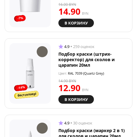
16.00
BYN
14.90
BYN
-7%
В КОРЗИНУ
4.9
259 оценок
Подбор краски (штрих-
корректор) для сколов и
царапин 20мл
Цвет:
RAL 7039 (Quartz Grey)
14.90
BYN
12.90
-14%
BYN
бестселлер!
В КОРЗИНУ
4.9
30 оценок
Подбор краски (маркер 2 в 1)
для сколов и царапин 20мл