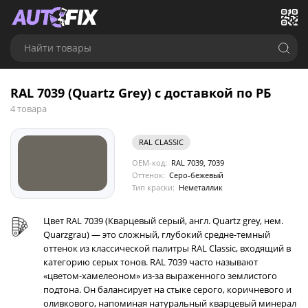
Найти товары
RAL 7039 (Quartz Grey) с доставкой по РБ
4 товара
RAL CLASSIC
OEM-код:
RAL 7039, 7039
Оттенок:
Серо-бежевый
Тип краски:
Неметаллик
Цвет RAL 7039 (Кварцевый серый, англ. Quartz grey, нем.
Quarzgrau) — это сложный, глубокий средне-темный
оттенок из классической палитры RAL Classic, входящий в
категорию серых тонов. RAL 7039 часто называют
«цветом-хамелеоном» из-за выраженного землистого
подтона. Он балансирует на стыке серого, коричневого и
оливкового, напоминая натуральный кварцевый минерал