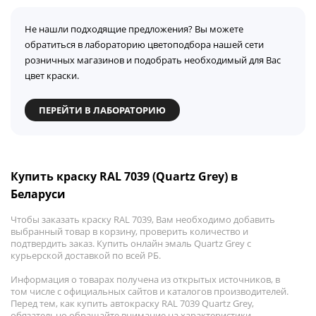
Не нашли подходящие предложения? Вы можете
обратиться в лабораторию цветоподбора нашей сети
розничных магазинов и подобрать необходимый для Вас
цвет краски.
ПЕРЕЙТИ В ЛАБОРАТОРИЮ
Купить краску RAL 7039 (Quartz Grey) в
Беларуси
Чтобы заказать краску RAL 7039, Вам необходимо добавить
выбранный товар в корзину, проверить количество и
подтвердить заказ. Купить онлайн эмаль Quartz Grey с
курьерской доставкой по всей РБ.
Информация о товарах получена из открытых источников, в
том числе с официальных сайтов и каталогов производителей.
Перед тем, как купить автокраску RAL 7039 Quartz Grey,
обязательно обращайте внимание на характеристики