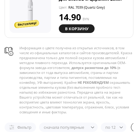
Цвет:
RAL 7039 (Quartz Grey)
14.90
BYN
бестселлер!
В КОРЗИНУ
Информация о цвете получена из открытых источников, в том
числе из официальных каталогов и сайтов производителей. Краска
предназначена только для полной окраски кузова автомобиля /
методом плавного перехода. Используется оригинальная OEM-
формула завода-изготовителя,
допуск разнотона до 10%
(в
зависимости от года выпуска автомобиля, страны и партии
производства, партии и типа пигментов, поставляемых на
конвейер, УФ-выгорания). Крайне
НЕ РЕКОМЕНДУЕМ
окрашивать
отдельные элементы кузова (без выполнения пробного тест-
напыла) во избежание разнотона. Передача цвета на экране
Вашего устройства может отличаться от реальной, так как на
восприятие цвета влияют технология экрана, яркость,
контрастность, цветовая температура, отражения, блеск, условия
освещения и иные факторы.
Фильтр
сначала популярные
по 12