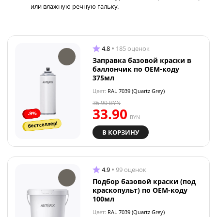
или влажную речную гальку.
4.8
185 оценок
Заправка базовой краски в
баллончик по OEM-коду
375мл
Цвет:
RAL 7039 (Quartz Grey)
36.90
BYN
33.90
-9%
BYN
бестселлер!
В КОРЗИНУ
4.9
99 оценок
Подбор базовой краски (под
краскопульт) по OEM-коду
100мл
Цвет:
RAL 7039 (Quartz Grey)