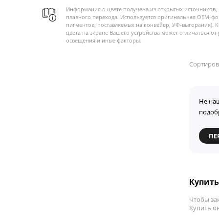
Информация о цвете получена из открытых источников, 
плавного перехода. Используется оригинальная OEM-фо
пигментов, поставляемых на конвейер, УФ-выгорания). 
цвета на экране Вашего устройства может отличаться от 
освещения и иные факторы.
Сортиров
Не на
подоб
ПЕ
Купить 
Чтобы зак
Купить он