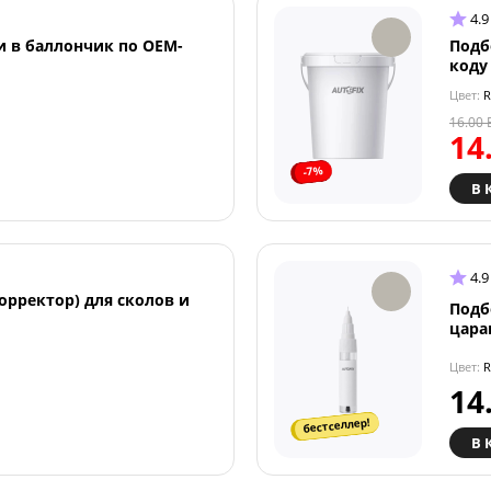
4.9
и в баллончик по OEM-
Подб
коду
Цвет:
R
16.00
14
-7%
В 
4.9
орректор) для сколов и
Подб
цара
Цвет:
R
14
бестселлер!
В 