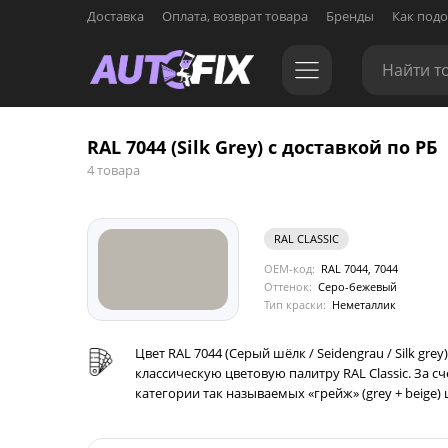
Доставка
Оплата, возврат товара
Бренды
Как подо
RAL 7044 (Silk Grey) с доставкой по РБ
4 товара
RAL CLASSIC
OEM-код:
RAL 7044, 7044
Оттенок:
Серо-бежевый
Тип краски:
Неметаллик
Цвет RAL 7044 (Серый шёлк / Seidengrau / Silk 
классическую цветовую палитру RAL Classic. За с
категории так называемых «грейж» (grey + beige)