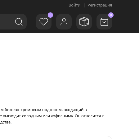
Войти
|
Регистрация
0
0
еплым бежево-кремовым подтоном, входящий в
 не выглядит холодным или «офисным». Он относится к
дства.