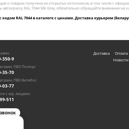
ия о товарах получена из открытых источников, в том числе с официа
ь автокраску RAL 7044 Silk Grey, обязательно обращайте внимание на
y с кодом RAL 7044 в каталоге с ценами. Доставка курьером (Белару
азин:
Доставка
Оплата 
0-350-9
Новости
газин, ПВЗ Полоцк:
0-35-70
газин, ПВЗ Витебск:
0-03-77
те с юр. лицами:
-99-511
 ЗВОНОК
@gmail.com