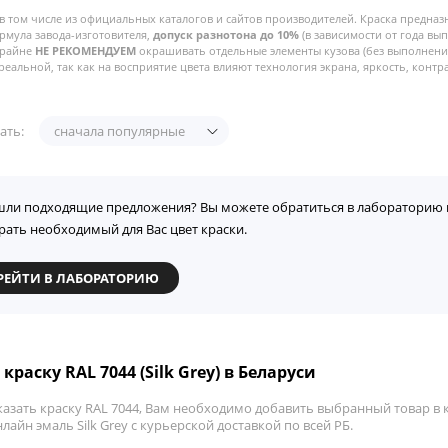
в том числе из официальных каталогов и сайтов производителей. Краска предназ
рмула завода-изготовителя,
допуск разнотона до 10%
(в зависимости от года вы
Крайне
НЕ РЕКОМЕНДУЕМ
окрашивать отдельные элементы кузова (без выполнения
реальной, так как на восприятие цвета влияют технология экрана, яркость, контра
ать:
сначала популярные
шли подходящие предложения? Вы можете обратиться в лабораторию 
рать необходимый для Вас цвет краски.
РЕЙТИ В ЛАБОРАТОРИЮ
краску RAL 7044 (Silk Grey) в Беларуси
азать краску RAL 7044, Вам необходимо добавить выбранный товар в к
лайн эмаль Silk Grey с курьерской доставкой по всей РБ.