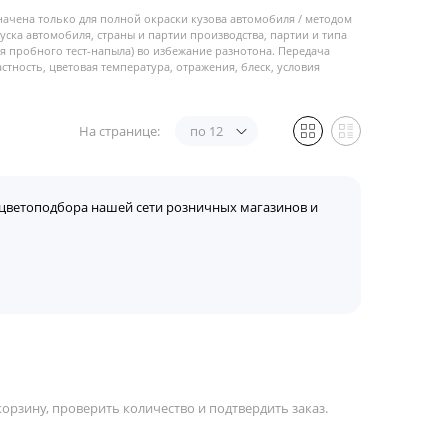
начена только для полной окраски кузова автомобиля / методом
пуска автомобиля, страны и партии производства, партии и типа
 пробного тест-напыла) во избежание разнотона. Передача
стность, цветовая температура, отражения, блеск, условия
На странице:
по 12
цветоподбора нашей сети розничных магазинов и
орзину, проверить количество и подтвердить заказ.