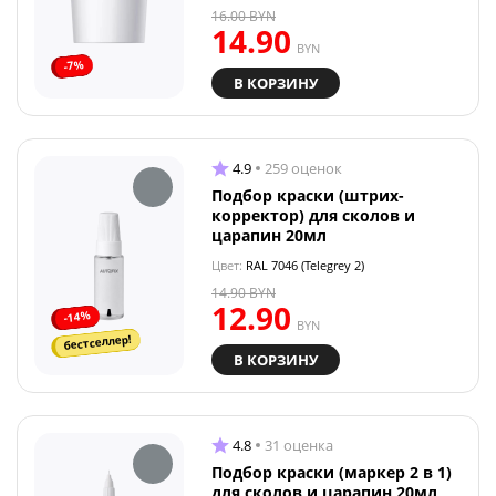
16.00
BYN
14.90
BYN
-7%
В КОРЗИНУ
4.9
259 оценок
Подбор краски (штрих-
корректор) для сколов и
царапин 20мл
Цвет:
RAL 7046 (Telegrey 2)
14.90
BYN
12.90
-14%
BYN
бестселлер!
В КОРЗИНУ
4.8
31 оценка
Подбор краски (маркер 2 в 1)
для сколов и царапин 20мл