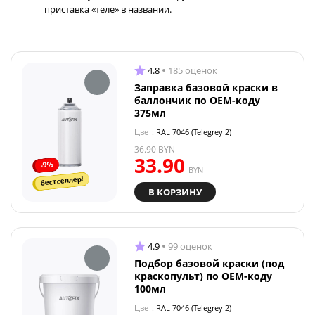
приставка «теле» в названии.
4.8
185 оценок
Заправка базовой краски в
баллончик по OEM-коду
375мл
Цвет:
RAL 7046 (Telegrey 2)
36.90
BYN
33.90
-9%
BYN
бестселлер!
В КОРЗИНУ
4.9
99 оценок
Подбор базовой краски (под
краскопульт) по OEM-коду
100мл
Цвет:
RAL 7046 (Telegrey 2)