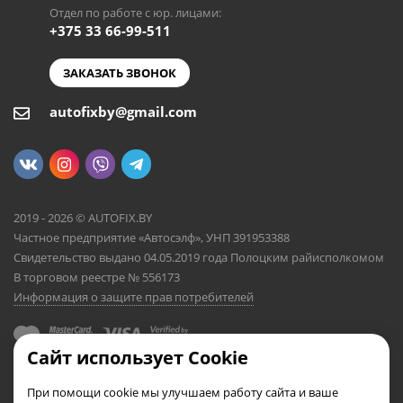
Отдел по работе с юр. лицами:
+375 33 66-99-511
ЗАКАЗАТЬ ЗВОНОК
autofixby@gmail.com
2019 - 2026 © AUTOFIX.BY
Частное предприятие «Автосэлф», УНП 391953388
Свидетельство выдано 04.05.2019 года Полоцким райисполкомом
В торговом реестре № 556173
Информация о защите прав потребителей
Сайт использует Cookie
При помощи cookie мы улучшаем работу сайта и ваше