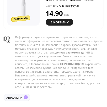
Цвет:
RAL 7046 (Telegrey 2)
14.90
BYN
бестселлер!
В КОРЗИНУ
Информация о цвете получена из открытых источников, в том
числе из официальных каталогов и сайтов производителей. Краска
предназначена только для полной окраски кузова автомобиля /
методом плавного перехода. Используется оригинальная OEM-
формула завода-изготовителя,
допуск разнотона до 10%
(в
зависимости от года выпуска автомобиля, страны и партии
производства, партии и типа пигментов, поставляемых на
конвейер, УФ-выгорания). Крайне
НЕ РЕКОМЕНДУЕМ
окрашивать
отдельные элементы кузова (без выполнения пробного тест-
напыла) во избежание разнотона. Передача цвета на экране
Вашего устройства может отличаться от реальной, так как на
восприятие цвета влияют технология экрана, яркость,
контрастность, цветовая температура, отражения, блеск, условия
освещения и иные факторы.
Автоэмали
1