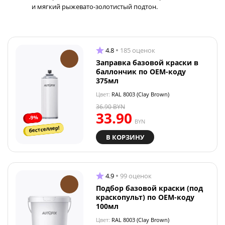
и мягкий рыжевато-золотистый подтон.
4.8
185 оценок
Заправка базовой краски в
баллончик по OEM-коду
375мл
Цвет:
RAL 8003 (Clay Brown)
36.90
BYN
33.90
-9%
BYN
бестселлер!
В КОРЗИНУ
4.9
99 оценок
Подбор базовой краски (под
краскопульт) по OEM-коду
100мл
Цвет:
RAL 8003 (Clay Brown)