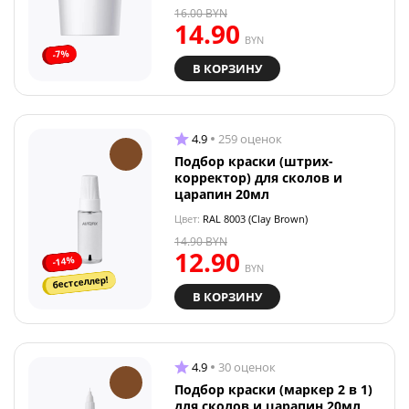
16.00
BYN
14.90
BYN
-7%
В КОРЗИНУ
4.9
259 оценок
Подбор краски (штрих-
корректор) для сколов и
царапин 20мл
Цвет:
RAL 8003 (Clay Brown)
14.90
BYN
12.90
-14%
BYN
бестселлер!
В КОРЗИНУ
4.9
30 оценок
Подбор краски (маркер 2 в 1)
для сколов и царапин 20мл