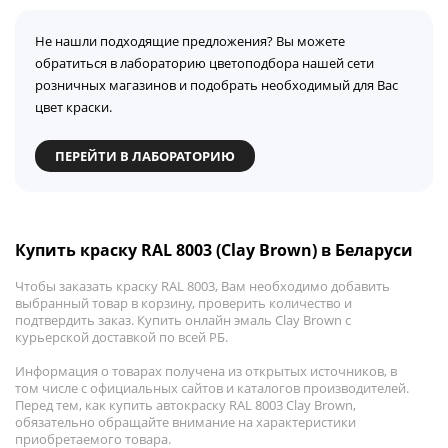
Не нашли подходящие предложения? Вы можете
обратиться в лабораторию цветоподбора нашей сети
розничных магазинов и подобрать необходимый для Вас
цвет краски.
ПЕРЕЙТИ В ЛАБОРАТОРИЮ
Купить краску RAL 8003 (Clay Brown) в Беларуси
Чтобы заказать краску RAL 8003, Вам необходимо добавить
выбранный товар в корзину, проверить количество и
подтвердить заказ. Купить онлайн эмаль Clay Brown с
курьерской доставкой по всей РБ.
Информация о товарах получена из открытых источников, в
том числе с официальных сайтов и каталогов производителей.
Перед тем, как купить автокраску RAL 8003 Clay Brown,
обязательно обращайте внимание на характеристики
приобретаемого товара.