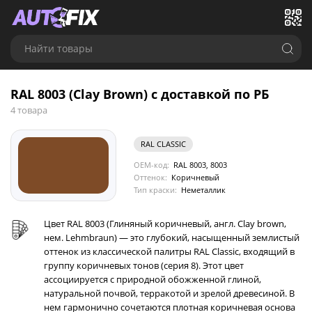
Найти товары
RAL 8003 (Clay Brown) с доставкой по РБ
4 товара
RAL CLASSIC
OEM-код:
RAL 8003, 8003
Оттенок:
Коричневый
Тип краски:
Неметаллик
Цвет RAL 8003 (Глиняный коричневый, англ. Clay brown,
нем. Lehmbraun) — это глубокий, насыщенный землистый
оттенок из классической палитры RAL Classic, входящий в
группу коричневых тонов (серия 8). Этот цвет
ассоциируется с природной обожженной глиной,
натуральной почвой, терракотой и зрелой древесиной. В
нем гармонично сочетаются плотная коричневая основа