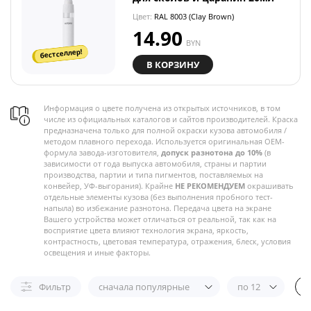
Цвет:
RAL 8003 (Clay Brown)
14.90
BYN
бестселлер!
В КОРЗИНУ
Информация о цвете получена из открытых источников, в том
числе из официальных каталогов и сайтов производителей. Краска
предназначена только для полной окраски кузова автомобиля /
методом плавного перехода. Используется оригинальная OEM-
формула завода-изготовителя,
допуск разнотона до 10%
(в
зависимости от года выпуска автомобиля, страны и партии
производства, партии и типа пигментов, поставляемых на
конвейер, УФ-выгорания). Крайне
НЕ РЕКОМЕНДУЕМ
окрашивать
отдельные элементы кузова (без выполнения пробного тест-
напыла) во избежание разнотона. Передача цвета на экране
Вашего устройства может отличаться от реальной, так как на
восприятие цвета влияют технология экрана, яркость,
контрастность, цветовая температура, отражения, блеск, условия
освещения и иные факторы.
Фильтр
сначала популярные
по 12