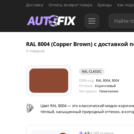
Доставка
Оплата, возврат товара
Бренды
Как подо
RAL 8004 (Copper Brown) с доставкой п
5 товаров
RAL CLASSIC
OEM-код:
RAL 8004, 8004
Оттенок:
Коричневый
Тип краски:
Неметаллик
Цвет RAL 8004 — это классический медно-коричне
тёплый, насыщенный природный оттенок, в кото
4.8
185 оценок