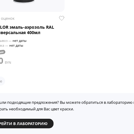
 оценок
LOR эмаль-аэрозоль RAL
иверсальная 400мл
ывоз —
нет даты
вка —
нет даты
чии
0
BYN
е
шли подходящие предложения? Вы можете обратиться в лабораторию 
рать необходимый для Вас цвет краски.
РЕЙТИ В ЛАБОРАТОРИЮ