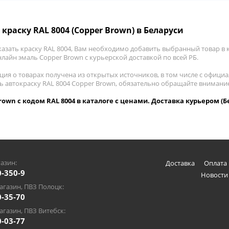
 краску RAL 8004 (Copper Brown) в Беларуси
азать краску RAL 8004, Вам необходимо добавить выбранный товар в к
лайн эмаль Copper Brown с курьерской доставкой по всей РБ.
ия о товарах получена из открытых источников, в том числе с официа
ть автокраску RAL 8004 Copper Brown, обязательно обращайте внимани
rown с кодом RAL 8004 в каталоге с ценами. Доставка курьером (Б
азин:
Доставка
Оплата 
0-350-9
Новости
газин, ПВЗ Полоцк:
0-35-70
газин, ПВЗ Витебск:
0-03-77