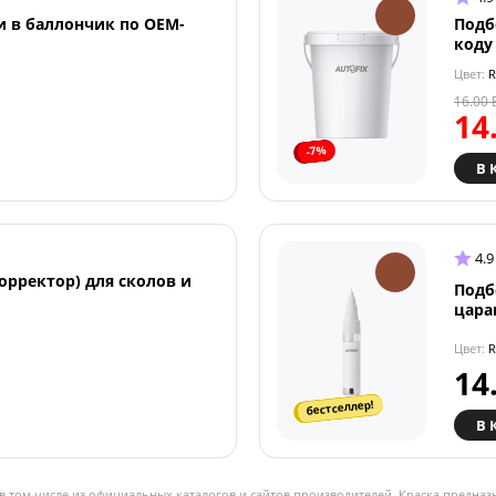
и в баллончик по OEM-
Подб
коду
Цвет:
R
16.00
14
-7%
В 
4.9
орректор) для сколов и
Подб
цара
Цвет:
R
14
бестселлер!
В 
в том числе из официальных каталогов и сайтов производителей. Краска предназ