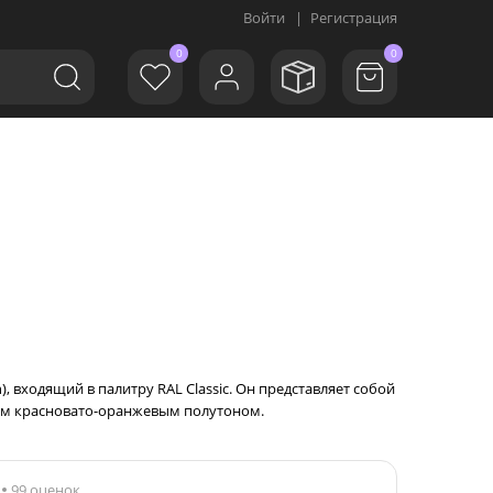
Войти
|
Регистрация
0
0
 входящий в палитру RAL Classic. Он представляет собой
ым красновато-оранжевым полутоном.
99 оценок