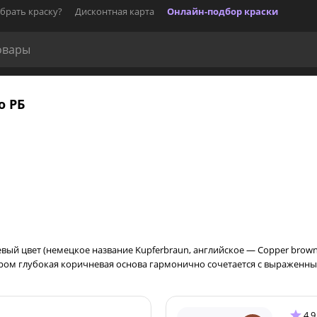
брать краску?
Дисконтная карта
Онлайн-подбор краски
о РБ
вый цвет (немецкое название Kupferbraun, английское — Copper brown),
ром глубокая коричневая основа гармонично сочетается с выраженн
4.9