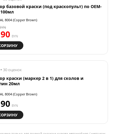
ор базовой краски (под краскопульт) по OEM-
 100мл
AL 8004 (Copper Brown)
BYN
.90
BYN
КОРЗИНУ
30 оценок
ор краски (маркер 2 в 1) для сколов и
пин 20мл
AL 8004 (Copper Brown)
.90
BYN
КОРЗИНУ
начена только для полной окраски кузова автомобиля / методом