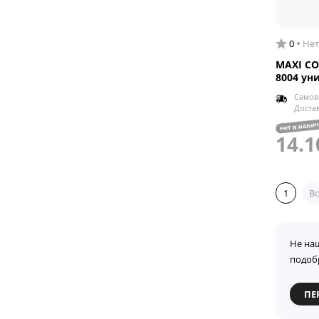
0
Нет
MAXI CO
8004 ун
Самов
Доста
нет в нали
14.1
1
Вс
Не на
подоб
ПЕ