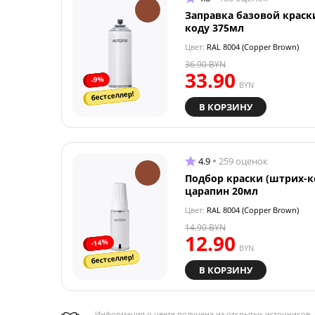
Заправка базовой краск
коду 375мл
Цвет:
RAL 8004 (Copper Brown)
36.90
BYN
33.90
-9%
BYN
бестселлер!
В КОРЗИНУ
4.9
259 оценок
Подбор краски (штрих-к
царапин 20мл
Цвет:
RAL 8004 (Copper Brown)
14.90
BYN
12.90
-14%
BYN
бестселлер!
В КОРЗИНУ
Информация о цвете получена из открытых источников, 