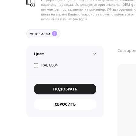
плавного перехода. Используется оригинальная OEM-фо
пигментов, поставляемых на конвейер, УФ-выгорания). 
цвета на экране Вашего устройства может отличаться от 
освещения и иные факторы.
Автоэмали
1
Сортиров
Цвет
RAL 8004