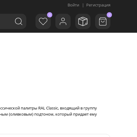
Войти
|
Регистрация
0
0
ассической палитры RAL Classic, входящий в группу
ным (оливковым) подтоном, который придает ему