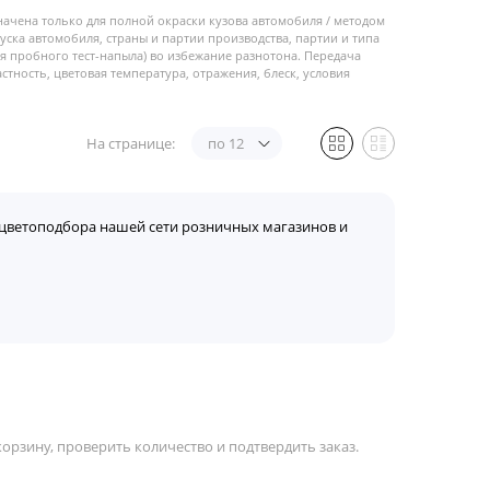
начена только для полной окраски кузова автомобиля / методом
пуска автомобиля, страны и партии производства, партии и типа
 пробного тест-напыла) во избежание разнотона. Передача
стность, цветовая температура, отражения, блеск, условия
На странице:
по 12
цветоподбора нашей сети розничных магазинов и
орзину, проверить количество и подтвердить заказ.