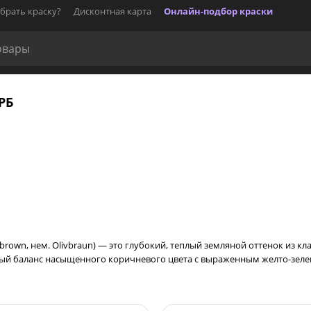
брать краску?
Дисконтная карта
Онлайн-подбор краски
РБ
 brown, нем. Olivbraun) — это глубокий, теплый земляной оттенок из кл
ный баланс насыщенного коричневого цвета с выраженным желто-зеле