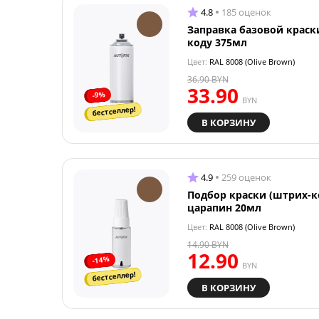
4.8
185 оценок
Заправка базовой краск
коду 375мл
Цвет:
RAL 8008 (Olive Brown)
36.90
BYN
33.90
-9%
BYN
бестселлер!
В КОРЗИНУ
4.9
259 оценок
Подбор краски (штрих-к
царапин 20мл
Цвет:
RAL 8008 (Olive Brown)
14.90
BYN
12.90
-14%
BYN
бестселлер!
В КОРЗИНУ