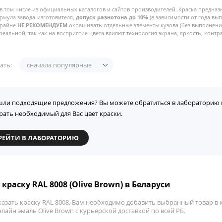
в том числе из официальных каталогов и сайтов производителей. Краска предназ
рмула завода-изготовителя,
допуск разнотона до 10%
(в зависимости от года вы
Крайне
НЕ РЕКОМЕНДУЕМ
окрашивать отдельные элементы кузова (без выполнения
реальной, так как на восприятие цвета влияют технология экрана, яркость, контра
ать:
сначала популярные
шли подходящие предложения? Вы можете обратиться в лабораторию 
рать необходимый для Вас цвет краски.
РЕЙТИ В ЛАБОРАТОРИЮ
краску RAL 8008 (Olive Brown) в Беларуси
азать краску RAL 8008, Вам необходимо добавить выбранный товар в к
лайн эмаль Olive Brown с курьерской доставкой по всей РБ.