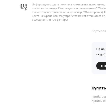
Информация о цвете получена из открытых источников, 
плавного перехода. Используется оригинальная OEM-фо
пигментов, поставляемых на конвейер, УФ-выгорания). 
цвета на экране Вашего устройства может отличаться от 
освещения и иные факторы.
Сортиров
Не на
подоб
ПЕ
Купить 
Чтобы зак
Купить он