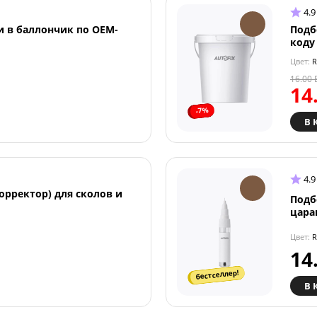
4.9
и в баллончик по OEM-
Подб
коду
Цвет:
R
16.00
14
-7%
В 
4.9
орректор) для сколов и
Подб
цара
Цвет:
R
14
бестселлер!
В 