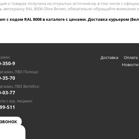
ия о товарах получена из открытых источников, в том числе с официа
ь автокраску RAL 8008 Olive Brown, обязательно обращайте внимание 
own с кодом RAL 8008 в каталоге с ценами. Доставка курьером (Бел
азин:
Доставка
Оплата 
0-350-9
Новости
газин, ПВЗ Полоцк:
0-35-70
газин, ПВЗ Витебск:
0-03-77
те с юр. лицами:
-99-511
 ЗВОНОК
@gmail.com