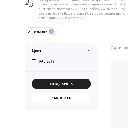
плавного перехода. Используется оригинальная OEM-фо
пигментов, поставляемых на конвейер, УФ-выгорания). 
цвета на экране Вашего устройства может отличаться от 
освещения и иные факторы.
Автоэмали
1
Сортиров
Цвет
RAL 8019