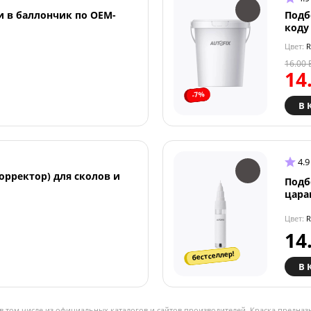
и в баллончик по OEM-
Подб
коду
Цвет:
R
16.00
14
-7%
В 
4.9
орректор) для сколов и
Подб
цара
Цвет:
R
14
бестселлер!
В 
в том числе из официальных каталогов и сайтов производителей. Краска предназ