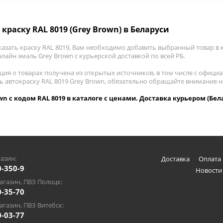
 краску RAL 8019 (Grey Brown) в Беларуси
азать краску RAL 8019, Вам необходимо добавить выбранный товар в к
лайн эмаль Grey Brown с курьерской доставкой по всей РБ.
ия о товарах получена из открытых источников, в том числе с официа
ть автокраску RAL 8019 Grey Brown, обязательно обращайте внимание 
wn с кодом RAL 8019 в каталоге с ценами. Доставка курьером (Бел
азин:
Доставка
Оплата 
0-350-9
Новости
газин, ПВЗ Полоцк:
0-35-70
газин, ПВЗ Витебск:
0-03-77