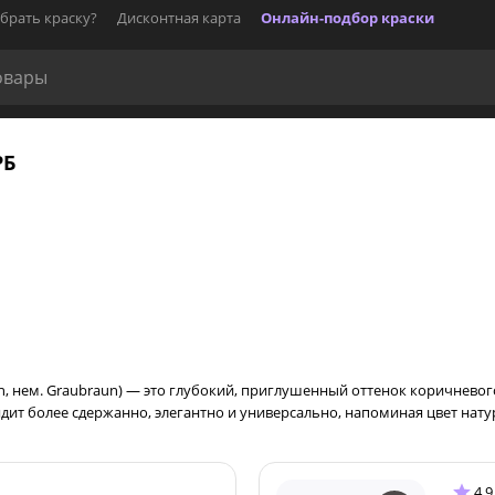
брать краску?
Дисконтная карта
Онлайн-подбор краски
РБ
own, нем. Graubraun) — это глубокий, приглушенный оттенок коричнев
ядит более сдержанно, элегантно и универсально, напоминая цвет нат
4.9