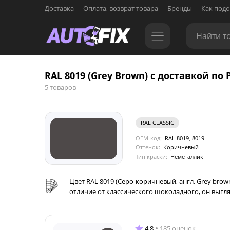
Доставка
Оплата, возврат товара
Бренды
Как подо
RAL 8019 (Grey Brown) с доставкой по 
5 товаров
RAL CLASSIC
OEM-код:
RAL 8019, 8019
Оттенок:
Коричневый
Тип краски:
Неметаллик
Цвет RAL 8019 (Серо-коричневый, англ. Grey br
отличие от классического шоколадного, он выгл
4.8
185 оценок