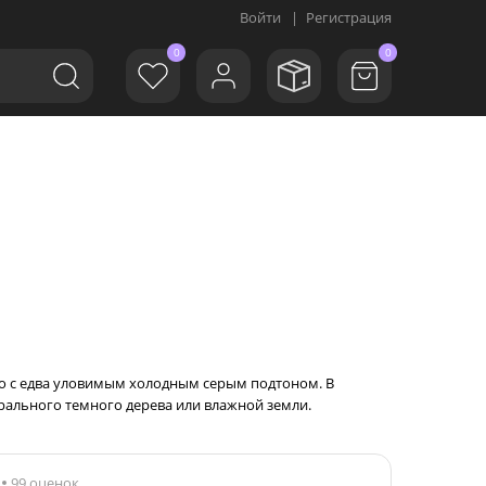
Войти
|
Регистрация
0
0
ого с едва уловимым холодным серым подтоном. В
урального темного дерева или влажной земли.
99 оценок