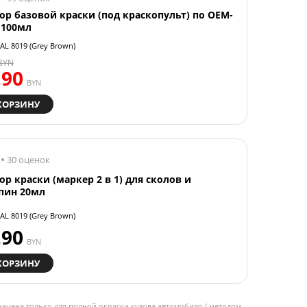
ор базовой краски (под краскопульт) по OEM-
 100мл
AL 8019 (Grey Brown)
BYN
.90
BYN
КОРЗИНУ
30 оценок
ор краски (маркер 2 в 1) для сколов и
пин 20мл
AL 8019 (Grey Brown)
.90
BYN
КОРЗИНУ
начена только для полной окраски кузова автомобиля / методом