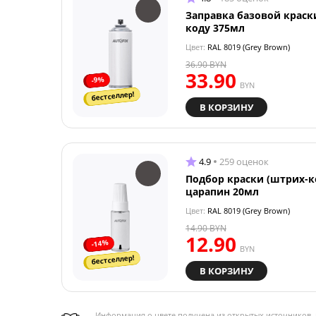
Заправка базовой краск
коду 375мл
Цвет:
RAL 8019 (Grey Brown)
36.90
BYN
33.90
-9%
BYN
бестселлер!
В КОРЗИНУ
4.9
259 оценок
Подбор краски (штрих-к
царапин 20мл
Цвет:
RAL 8019 (Grey Brown)
14.90
BYN
12.90
-14%
BYN
бестселлер!
В КОРЗИНУ
Информация о цвете получена из открытых источников, 