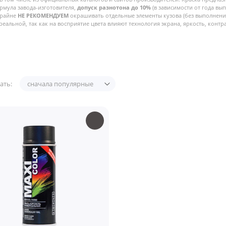
рмула завода-изготовителя,
допуск разнотона до 10%
(в зависимости от года вы
Крайне
НЕ РЕКОМЕНДУЕМ
окрашивать отдельные элементы кузова (без выполнения
реальной, так как на восприятие цвета влияют технология экрана, яркость, контра
ать:
сначала популярные