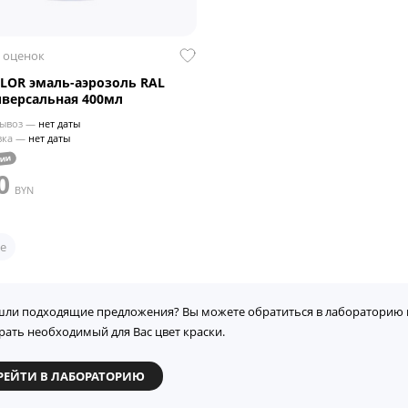
 оценок
LOR эмаль-аэрозоль RAL
иверсальная 400мл
ывоз —
нет даты
вка —
нет даты
чии
0
BYN
е
шли подходящие предложения? Вы можете обратиться в лабораторию 
рать необходимый для Вас цвет краски.
РЕЙТИ В ЛАБОРАТОРИЮ