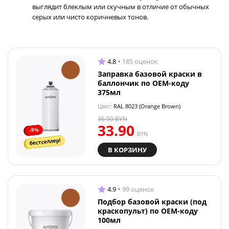
выглядит блеклым или скучным в отличие от обычных
серых или чисто коричневых тонов.
4.8
185 оценок
Заправка базовой краски в
баллончик по OEM-коду
375мл
Цвет:
RAL 8023 (Orange Brown)
36.90
BYN
33.90
-9%
BYN
бестселлер!
В КОРЗИНУ
4.9
99 оценок
Подбор базовой краски (под
краскопульт) по OEM-коду
100мл