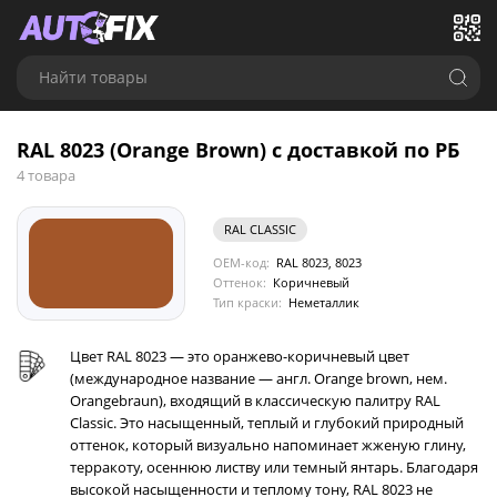
Найти товары
RAL 8023 (Orange Brown) с доставкой по РБ
4 товара
RAL CLASSIC
OEM-код:
RAL 8023, 8023
Оттенок:
Коричневый
Тип краски:
Неметаллик
Цвет RAL 8023 — это оранжево-коричневый цвет
(международное название — англ. Orange brown, нем.
Orangebraun), входящий в классическую палитру RAL
Classic. Это насыщенный, теплый и глубокий природный
оттенок, который визуально напоминает жженую глину,
терракоту, осеннюю листву или темный янтарь. Благодаря
высокой насыщенности и теплому тону, RAL 8023 не