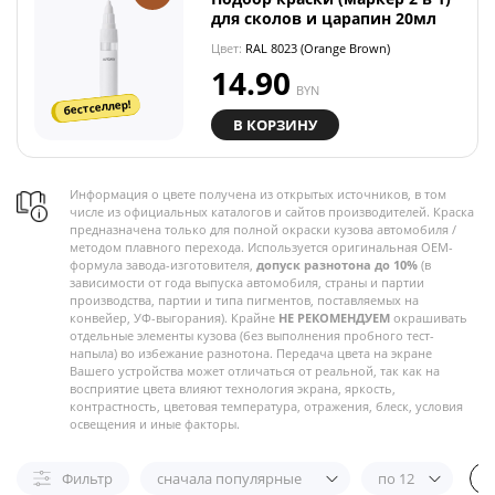
для сколов и царапин 20мл
Цвет:
RAL 8023 (Orange Brown)
14.90
BYN
бестселлер!
В КОРЗИНУ
Информация о цвете получена из открытых источников, в том
числе из официальных каталогов и сайтов производителей. Краска
предназначена только для полной окраски кузова автомобиля /
методом плавного перехода. Используется оригинальная OEM-
формула завода-изготовителя,
допуск разнотона до 10%
(в
зависимости от года выпуска автомобиля, страны и партии
производства, партии и типа пигментов, поставляемых на
конвейер, УФ-выгорания). Крайне
НЕ РЕКОМЕНДУЕМ
окрашивать
отдельные элементы кузова (без выполнения пробного тест-
напыла) во избежание разнотона. Передача цвета на экране
Вашего устройства может отличаться от реальной, так как на
восприятие цвета влияют технология экрана, яркость,
контрастность, цветовая температура, отражения, блеск, условия
освещения и иные факторы.
Фильтр
сначала популярные
по 12