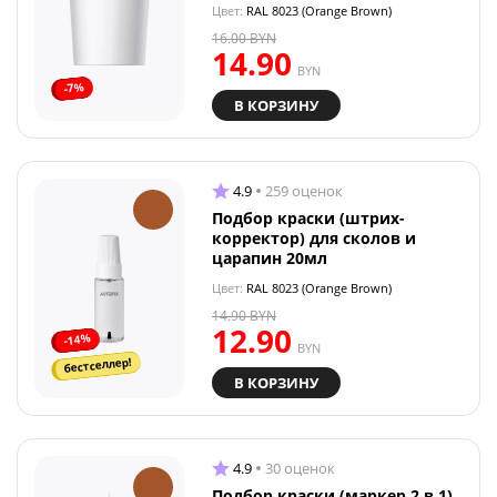
Цвет:
RAL 8023 (Orange Brown)
16.00
BYN
14.90
BYN
-7%
В КОРЗИНУ
4.9
259 оценок
Подбор краски (штрих-
корректор) для сколов и
царапин 20мл
Цвет:
RAL 8023 (Orange Brown)
14.90
BYN
12.90
-14%
BYN
бестселлер!
В КОРЗИНУ
4.9
30 оценок
Подбор краски (маркер 2 в 1)