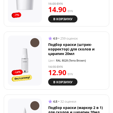
16.00
BYN
14.90
BYN
-7%
В КОРЗИНУ
4.9
259 оценок
Подбор краски (штрих-
корректор) для сколов и
царапин 20мл
Цвет:
RAL 8028 (Terra Brown)
14.90
BYN
12.90
-14%
BYN
бестселлер!
В КОРЗИНУ
4.8
32 оценки
Подбор краски (маркер 2 в 1)
для сколов и царапин 20мл