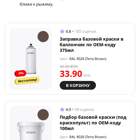
ближе к рыжему.
4.8
185 оценок
Заправка базовой краски в
баллончик по OEM-коду
375мл
Цвет:
RAL 8028 (Terra Brown)
36.90
BYN
33.90
-9%
BYN
бестселлер!
В КОРЗИНУ
4.9
99 оценок
Подбор базовой краски (под
краскопульт) по OEM-коду
100мл
Цвет:
RAL 8028 (Terra Brown)