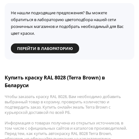
Не нашли подходящие предложения? Вы можете
обратиться в лабораторию цветоподбора нашей сети
розничных магазинов и подобрать необходимый для Вас
цвет краски.
ПЕРЕЙТИ В ЛАБОРАТОРИЮ
Купить краску RAL 8028 (Terra Brown) в
Беларуси
Чтобы заказать краску RAL 8028, Вам необходимо добавить
выбранный товар в корзину, проверить количество и
подтвердить заказ. Купить онлайн эмаль Terra Brown с
курьерской доставкой по всей РБ.
Информация о товарах получена из открытых источников, в
том числе с официальных сайтов и каталогов производителей.
Перед тем, как купить автокраску RAL 8028 Terra Brown,
обязательно обращайте внимание на характеристики