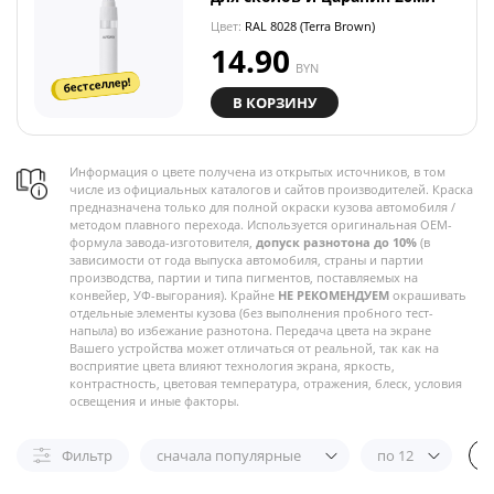
Цвет:
RAL 8028 (Terra Brown)
14.90
BYN
бестселлер!
В КОРЗИНУ
Информация о цвете получена из открытых источников, в том
числе из официальных каталогов и сайтов производителей. Краска
предназначена только для полной окраски кузова автомобиля /
методом плавного перехода. Используется оригинальная OEM-
формула завода-изготовителя,
допуск разнотона до 10%
(в
зависимости от года выпуска автомобиля, страны и партии
производства, партии и типа пигментов, поставляемых на
конвейер, УФ-выгорания). Крайне
НЕ РЕКОМЕНДУЕМ
окрашивать
отдельные элементы кузова (без выполнения пробного тест-
напыла) во избежание разнотона. Передача цвета на экране
Вашего устройства может отличаться от реальной, так как на
восприятие цвета влияют технология экрана, яркость,
контрастность, цветовая температура, отражения, блеск, условия
освещения и иные факторы.
Фильтр
сначала популярные
по 12