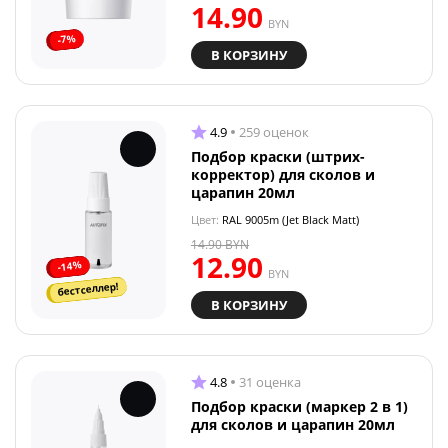
14.90
BYN
-7%
В КОРЗИНУ
4.9
259 оценок
Подбор краски (штрих-
корректор) для сколов и
царапин 20мл
Цвет:
RAL 9005m (Jet Black Matt)
14.90
BYN
12.90
-14%
BYN
бестселлер!
В КОРЗИНУ
4.8
31 оценка
Подбор краски (маркер 2 в 1)
для сколов и царапин 20мл