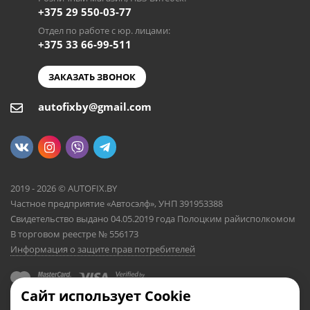
+375 29 550-03-77
Отдел по работе с юр. лицами:
+375 33 66-99-511
ЗАКАЗАТЬ ЗВОНОК
autofixby@gmail.com
2019 - 2026 © AUTOFIX.BY
Частное предприятие «Автосэлф», УНП 391953388
Свидетельство выдано 04.05.2019 года Полоцким райисполкомом
В торговом реестре № 556173
Информация о защите прав потребителей
Сайт использует Cookie