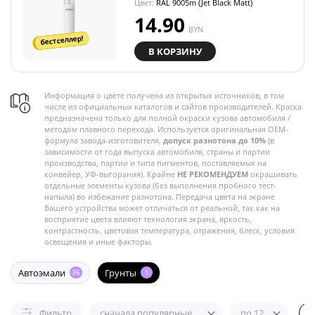
Цвет:
RAL 9005m (Jet Black Matt)
14.90
BYN
бестселлер!
В КОРЗИНУ
Информация о цвете получена из открытых источников, в том
числе из официальных каталогов и сайтов производителей. Краска
предназначена только для полной окраски кузова автомобиля /
методом плавного перехода. Используется оригинальная OEM-
формула завода-изготовителя,
допуск разнотона до 10%
(в
зависимости от года выпуска автомобиля, страны и партии
производства, партии и типа пигментов, поставляемых на
конвейер, УФ-выгорания). Крайне
НЕ РЕКОМЕНДУЕМ
окрашивать
отдельные элементы кузова (без выполнения пробного тест-
напыла) во избежание разнотона. Передача цвета на экране
Вашего устройства может отличаться от реальной, так как на
восприятие цвета влияют технология экрана, яркость,
контрастность, цветовая температура, отражения, блеск, условия
освещения и иные факторы.
Автоэмали
Грунты
36
1
Фильтр
сначала популярные
по 12