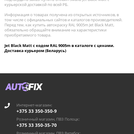
курьерской доставкой по всей РБ.
Информация о товарах получена из открытых источников, в
том числе с официальных сайтов и каталогов производителей.
Перед тем, как купить автокраску RAL 9005m Jet Black Matt,
обязательно обращайте внимание на характеристики
приобретаемого товара.
Jet Black Matt с кодом RAL 9005m в каталоге с ценами.
Доставка курьером (Беларусь)
Интернет-магазин:
+375 33 350-350-9
Розничный магазин, ПВЗ Полоцк:
+375 33 350-35-70
Розничный магазин, ПВЗ Витебск: