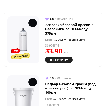
4.8
185 оценок
Заправка базовой краски в
баллончик по OEM-коду
375мл
Цвет:
RAL 9005m (Jet Black Matt)
36.90
BYN
33.90
-9%
BYN
бестселлер!
В КОРЗИНУ
4.9
99 оценок
Подбор базовой краски (под
краскопульт) по OEM-коду
100мл
Цвет:
RAL 9005m (Jet Black Matt)
16.00
BYN