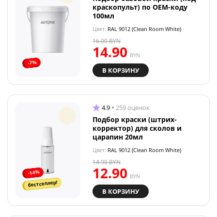
краскопульт) по OEM-коду
100мл
Цвет:
RAL 9012 (Clean Room White)
16.00
BYN
14.90
BYN
-7%
В КОРЗИНУ
4.9
259 оценок
Подбор краски (штрих-
корректор) для сколов и
царапин 20мл
Цвет:
RAL 9012 (Clean Room White)
14.90
BYN
12.90
-14%
BYN
бестселлер!
В КОРЗИНУ