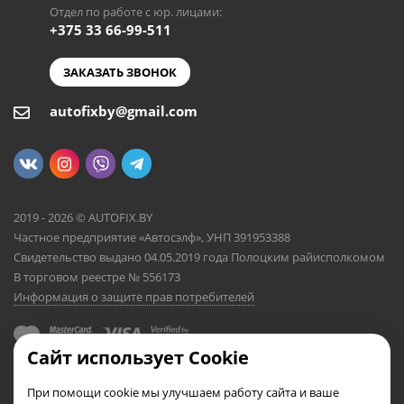
Отдел по работе с юр. лицами:
+375 33 66-99-511
ЗАКАЗАТЬ ЗВОНОК
autofixby@gmail.com
2019 - 2026 © AUTOFIX.BY
Частное предприятие «Автосэлф», УНП 391953388
Свидетельство выдано 04.05.2019 года Полоцким райисполкомом
В торговом реестре № 556173
Информация о защите прав потребителей
Сайт использует Cookie
При помощи cookie мы улучшаем работу сайта и ваше