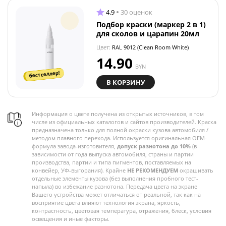
4.9
30 оценок
Подбор краски (маркер 2 в 1)
для сколов и царапин 20мл
Цвет:
RAL 9012 (Clean Room White)
14.90
BYN
бестселлер!
В КОРЗИНУ
Информация о цвете получена из открытых источников, в том
числе из официальных каталогов и сайтов производителей. Краска
предназначена только для полной окраски кузова автомобиля /
методом плавного перехода. Используется оригинальная OEM-
формула завода-изготовителя,
допуск разнотона до 10%
(в
зависимости от года выпуска автомобиля, страны и партии
производства, партии и типа пигментов, поставляемых на
конвейер, УФ-выгорания). Крайне
НЕ РЕКОМЕНДУЕМ
окрашивать
отдельные элементы кузова (без выполнения пробного тест-
напыла) во избежание разнотона. Передача цвета на экране
Вашего устройства может отличаться от реальной, так как на
восприятие цвета влияют технология экрана, яркость,
контрастность, цветовая температура, отражения, блеск, условия
освещения и иные факторы.