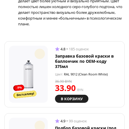
делает цвет более уютным и визуально приятным. Цвет
полностью лишен холодного серо-голубого подтона, что
делает пространство визуально более дружелюбным,
комфортным и менее «больничным» в психологическом
плане.
4.8
185 оценок
Заправка базовой краски в
баллончик по OEM-коду
375мл
Цвет:
RAL 9012 (Clean Room White)
36.90
BYN
33.90
-9%
BYN
бестселлер!
В КОРЗИНУ
4.9
99 оценок
Подбор базовой краски (под