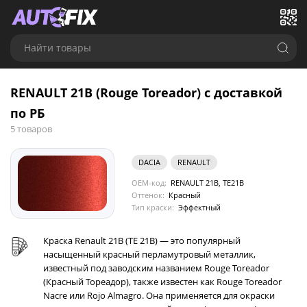
Найти товары
RENAULT 21B (Rouge Toreador) с доставкой
по РБ
5 товаров
DACIA
RENAULT
OEM-код:
RENAULT 21B, TE21B
Оттенок:
Красный
Тип краски:
Эффектный
Краска Renault 21B (TE 21B) — это популярный
насыщенный красный перламутровый металлик,
известный под заводским названием Rouge Toreador
(Красный Тореадор), также известен как Rouge Toreador
Nacre или Rojo Almagro. Она применяется для окраски