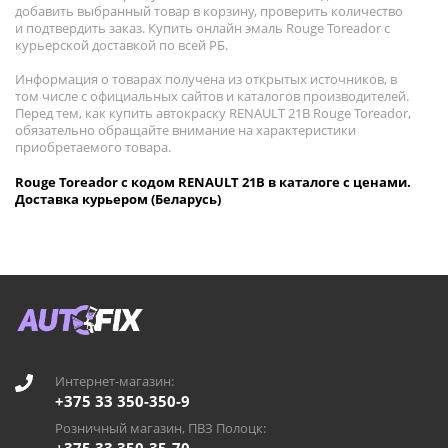
добавить выбранный товар в корзину, проверить количество
и подтвердить заказ. Купить онлайн эмаль Rouge Toreador с
курьерской доставкой по всей РБ.
Информация о товарах получена из открытых источников, в
том числе с официальных сайтов и каталогов производителей.
Перед тем, как купить автокраску RENAULT 21B Rouge Toreador,
обязательно обращайте внимание на характеристики
приобретаемого товара.
Rouge Toreador с кодом RENAULT 21B в каталоге с ценами.
Доставка курьером (Беларусь)
Интернет-магазин:
+375 33 350-350-9
Розничный магазин, ПВЗ Полоцк: