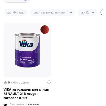
Фильтр
сначала популярные
по 12
0
Нет оценок
VIKA автоэмаль металлик
RENAULT 21B rouge
toreador 0.9кг
Самовывоз —
нет даты