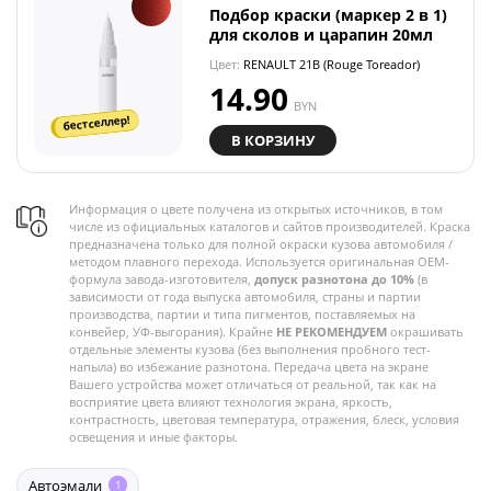
Подбор краски (маркер 2 в 1)
для сколов и царапин 20мл
Цвет:
RENAULT 21B (Rouge Toreador)
14.90
BYN
бестселлер!
В КОРЗИНУ
Информация о цвете получена из открытых источников, в том
числе из официальных каталогов и сайтов производителей. Краска
предназначена только для полной окраски кузова автомобиля /
методом плавного перехода. Используется оригинальная OEM-
формула завода-изготовителя,
допуск разнотона до 10%
(в
зависимости от года выпуска автомобиля, страны и партии
производства, партии и типа пигментов, поставляемых на
конвейер, УФ-выгорания). Крайне
НЕ РЕКОМЕНДУЕМ
окрашивать
отдельные элементы кузова (без выполнения пробного тест-
напыла) во избежание разнотона. Передача цвета на экране
Вашего устройства может отличаться от реальной, так как на
восприятие цвета влияют технология экрана, яркость,
контрастность, цветовая температура, отражения, блеск, условия
освещения и иные факторы.
Автоэмали
1