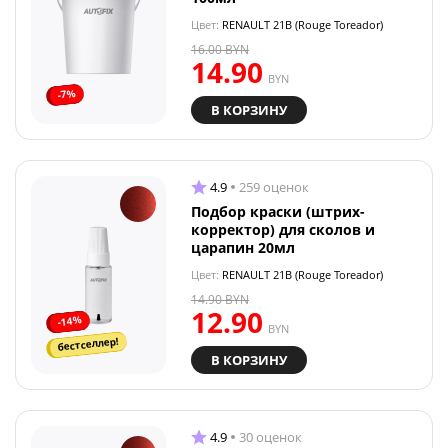
Цвет:
RENAULT 21B (Rouge Toreador)
16.00
BYN
14.90
BYN
-7%
В КОРЗИНУ
4.9
259 оценок
Подбор краски (штрих-
корректор) для сколов и
царапин 20мл
Цвет:
RENAULT 21B (Rouge Toreador)
14.90
BYN
12.90
-14%
BYN
бестселлер!
В КОРЗИНУ
4.9
30 оценок