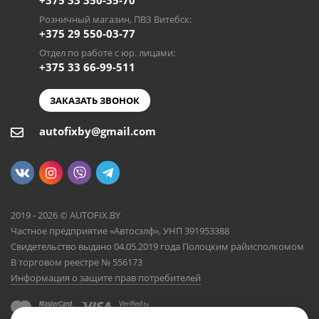
+375 33 350-35-70
Розничный магазин, ПВЗ Витебск:
+375 29 550-03-77
Отдел по работе с юр. лицами:
+375 33 66-99-511
ЗАКАЗАТЬ ЗВОНОК
autofixby@gmail.com
2019 - 2026 © AUTOFIX.BY
Частное предприятие «Автосэлф», УНП 391953388
Свидетельство выдано 04.05.2019 года Полоцким райисполкомом
В торговом реестре № 556173
Информация о защите прав потребителей