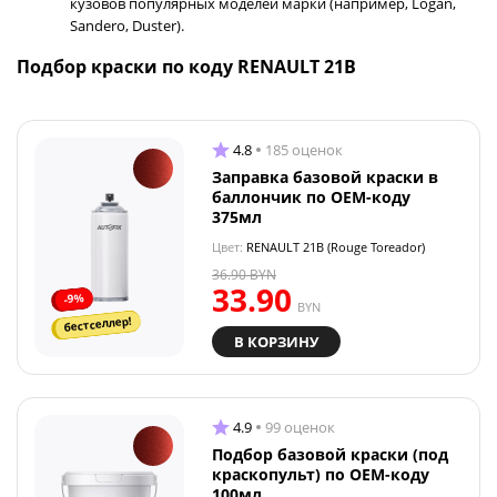
кузовов популярных моделей марки (например, Logan,
Sandero, Duster).
Подбор краски по коду RENAULT 21B
4.8
185 оценок
Заправка базовой краски в
баллончик по OEM-коду
375мл
Цвет:
RENAULT 21B (Rouge Toreador)
36.90
BYN
33.90
-9%
BYN
бестселлер!
В КОРЗИНУ
4.9
99 оценок
Подбор базовой краски (под
краскопульт) по OEM-коду
100мл