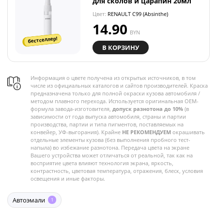
для сколов и царапин 20мл
Цвет:
RENAULT C99 (Absinthe)
14.90
BYN
бестселлер!
В КОРЗИНУ
Информация о цвете получена из открытых источников, в том
числе из официальных каталогов и сайтов производителей. Краска
предназначена только для полной окраски кузова автомобиля /
методом плавного перехода. Используется оригинальная OEM-
формула завода-изготовителя,
допуск разнотона до 10%
(в
зависимости от года выпуска автомобиля, страны и партии
производства, партии и типа пигментов, поставляемых на
конвейер, УФ-выгорания). Крайне
НЕ РЕКОМЕНДУЕМ
окрашивать
отдельные элементы кузова (без выполнения пробного тест-
напыла) во избежание разнотона. Передача цвета на экране
Вашего устройства может отличаться от реальной, так как на
восприятие цвета влияют технология экрана, яркость,
контрастность, цветовая температура, отражения, блеск, условия
освещения и иные факторы.
Автоэмали
1