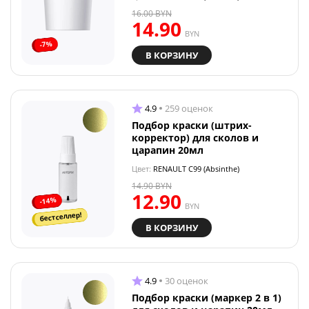
16.00
BYN
14.90
BYN
-7%
В КОРЗИНУ
4.9
259 оценок
Подбор краски (штрих-
корректор) для сколов и
царапин 20мл
Цвет:
RENAULT C99 (Absinthe)
14.90
BYN
12.90
-14%
BYN
бестселлер!
В КОРЗИНУ
4.9
30 оценок
Подбор краски (маркер 2 в 1)