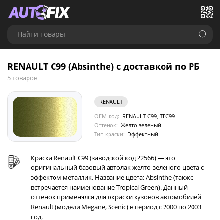
Найти товары
RENAULT C99 (Absinthe) с доставкой по РБ
5 товаров
RENAULT
OEM-код:
RENAULT C99, TEC99
Оттенок:
Желто-зеленый
Тип краски:
Эффектный
Краска Renault C99 (заводской код 22566) — это
оригинальный базовый автолак желто-зеленого цвета с
эффектом металлик. Название цвета: Absinthe (также
встречается наименование Tropical Green). Данный
оттенок применялся для окраски кузовов автомобилей
Renault (модели Megane, Scenic) в период с 2000 по 2003
год.