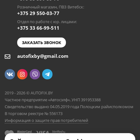
Розничный магазин, ПВЗ Витебск:
+375 29 550-03-77
Отдел по работе с юр. лицами:
+375 33 66-99-511
ЗАКАЗАТЬ ЗВОНОК
autofixby@gmail.com
2019 - 2026 © AUTOFIX.BY
Частное предприятие «Автосэлф», УНП 391953388
Свидетельство выдано 04.05.2019 года Полоцким райисполкомом
В торговом реестре № 556173
Информация о защите прав потребителей