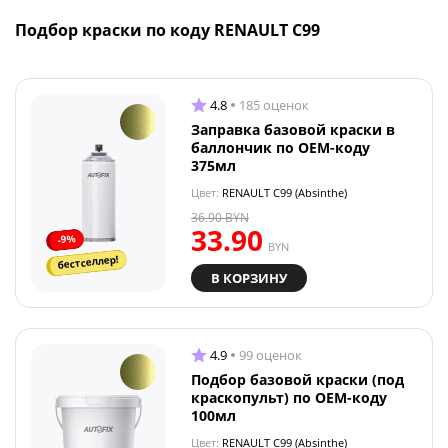
Подбор краски по коду RENAULT C99
4.8
185 оценок
Заправка базовой краски в
баллончик по OEM-коду
375мл
Цвет:
RENAULT C99 (Absinthe)
36.90
BYN
33.90
-9%
BYN
бестселлер!
В КОРЗИНУ
4.9
99 оценок
Подбор базовой краски (под
краскопульт) по OEM-коду
100мл
Цвет:
RENAULT C99 (Absinthe)