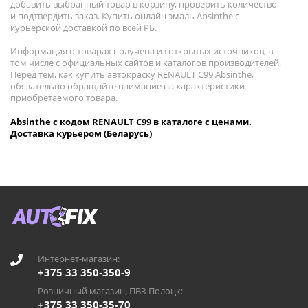
добавить выбранный товар в корзину, проверить количество
и подтвердить заказ. Купить онлайн эмаль Absinthe с
курьерской доставкой по всей РБ.
Информация о товарах получена из открытых источников, в
том числе с официальных сайтов и каталогов производителей.
Перед тем, как купить автокраску RENAULT C99 Absinthe,
обязательно обращайте внимание на характеристики
приобретаемого товара.
Absinthe с кодом RENAULT C99 в каталоге с ценами.
Доставка курьером (Беларусь)
Интернет-магазин:
+375 33 350-350-9
Розничный магазин, ПВЗ Полоцк:
+375 33 350-35-70