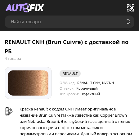
Найти товары
RENAULT CNH (Brun Cuivre) с доставкой по
РБ
4 товара
RENAULT
OEM-код:
RENAULT CNH, NVCNH
Оттенок:
Коричневый
Тип краски:
Эффектный
Краска Renault с кодом CNH имеет оригинальное
название Brun Cuivre (также известна как Copper Brown
или Nebraska-Braun). Это глубокий насыщенный оттенок
коричневого цвета с эффектом металлик и
перламутровыми переливами. Данный колер в основном