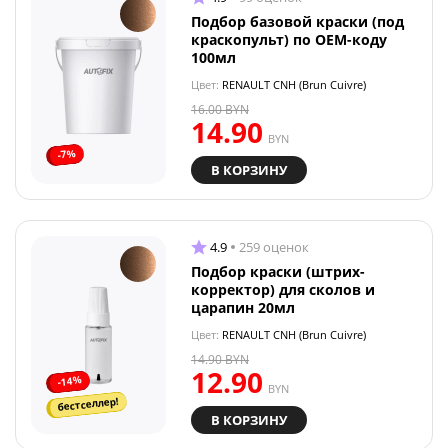
Подбор базовой краски (под
краскопульт) по OEM-коду
100мл
Цвет:
RENAULT CNH (Brun Cuivre)
16.00
BYN
14.90
BYN
-7%
В КОРЗИНУ
4.9
259 оценок
Подбор краски (штрих-
корректор) для сколов и
царапин 20мл
Цвет:
RENAULT CNH (Brun Cuivre)
14.90
BYN
12.90
-14%
BYN
бестселлер!
В КОРЗИНУ