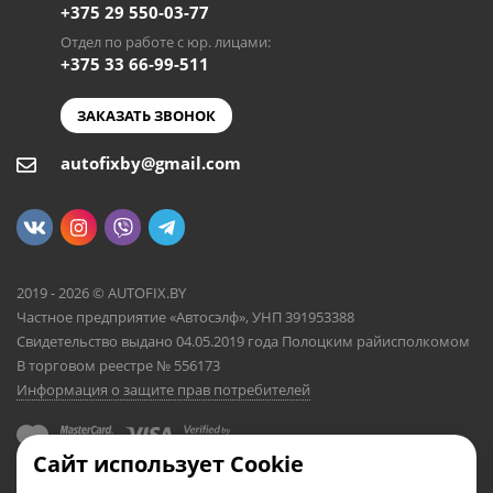
+375 29 550-03-77
Отдел по работе с юр. лицами:
+375 33 66-99-511
ЗАКАЗАТЬ ЗВОНОК
autofixby@gmail.com
2019 - 2026 © AUTOFIX.BY
Частное предприятие «Автосэлф», УНП 391953388
Свидетельство выдано 04.05.2019 года Полоцким райисполкомом
В торговом реестре № 556173
Информация о защите прав потребителей
Сайт использует Cookie