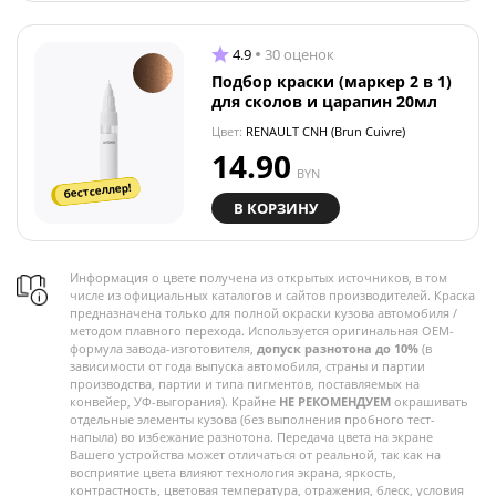
4.9
30 оценок
Подбор краски (маркер 2 в 1)
для сколов и царапин 20мл
Цвет:
RENAULT CNH (Brun Cuivre)
14.90
BYN
бестселлер!
В КОРЗИНУ
Информация о цвете получена из открытых источников, в том
числе из официальных каталогов и сайтов производителей. Краска
предназначена только для полной окраски кузова автомобиля /
методом плавного перехода. Используется оригинальная OEM-
формула завода-изготовителя,
допуск разнотона до 10%
(в
зависимости от года выпуска автомобиля, страны и партии
производства, партии и типа пигментов, поставляемых на
конвейер, УФ-выгорания). Крайне
НЕ РЕКОМЕНДУЕМ
окрашивать
отдельные элементы кузова (без выполнения пробного тест-
напыла) во избежание разнотона. Передача цвета на экране
Вашего устройства может отличаться от реальной, так как на
восприятие цвета влияют технология экрана, яркость,
контрастность, цветовая температура, отражения, блеск, условия