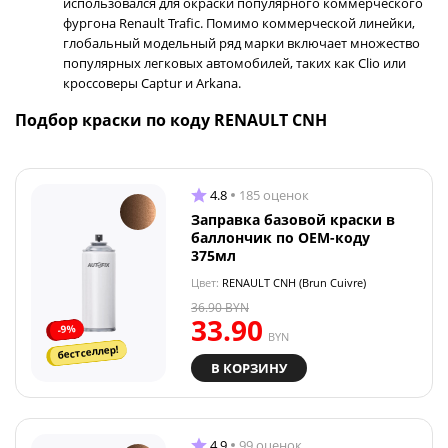
использовался для окраски популярного коммерческого
фургона Renault Trafic. Помимо коммерческой линейки,
глобальный модельный ряд марки включает множество
популярных легковых автомобилей, таких как Clio или
кроссоверы Captur и Arkana.
Подбор краски по коду RENAULT CNH
4.8
185 оценок
Заправка базовой краски в
баллончик по OEM-коду
375мл
Цвет:
RENAULT CNH (Brun Cuivre)
36.90
BYN
33.90
-9%
BYN
бестселлер!
В КОРЗИНУ
4.9
99 оценок