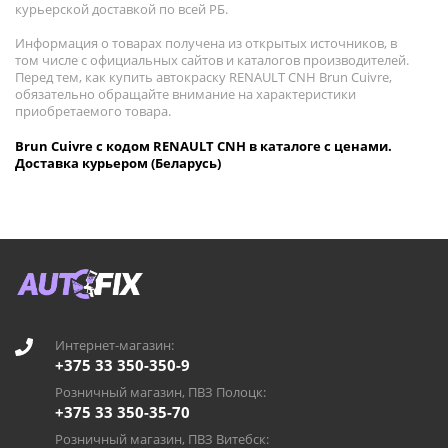
курьерской доставкой по всей РБ.
Информация о товарах получена из открытых источников, в
том числе с официальных сайтов и каталогов производителей.
Перед тем, как купить автокраску RENAULT CNH Brun Cuivre,
обязательно обращайте внимание на характеристики
приобретаемого товара.
Brun Cuivre с кодом RENAULT CNH в каталоге с ценами.
Доставка курьером (Беларусь)
Интернет-магазин:
+375 33 350-350-9
Розничный магазин, ПВЗ Полоцк:
+375 33 350-35-70
Розничный магазин, ПВЗ Витебск: