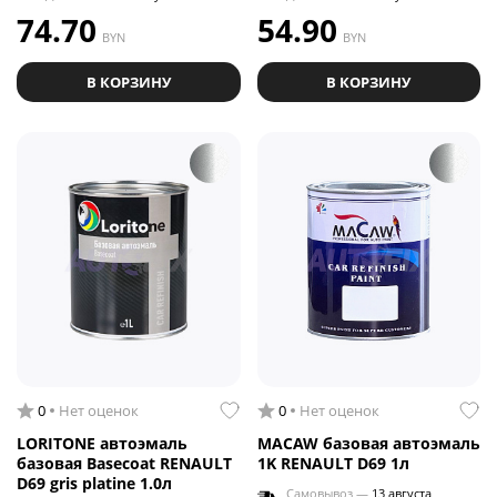
74.70
54.90
BYN
BYN
В КОРЗИНУ
В КОРЗИНУ
0
Нет оценок
0
Нет оценок
LORITONE автоэмаль
MACAW базовая автоэмаль
базовая Basecoat RENAULT
1K RENAULT D69 1л
D69 gris platine 1.0л
Самовывоз —
13 августа