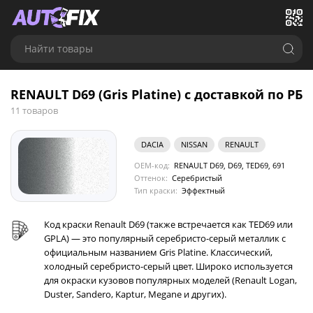
Найти товары
RENAULT D69 (Gris Platine) с доставкой по РБ
11 товаров
DACIA
NISSAN
RENAULT
OEM-код:
RENAULT D69, D69, TED69, 691
Оттенок:
Серебристый
Тип краски:
Эффектный
Код краски Renault D69 (также встречается как TED69 или
GPLA) — это популярный серебристо-серый металлик с
официальным названием Gris Platine. Классический,
холодный серебристо-серый цвет. Широко используется
для окраски кузовов популярных моделей (Renault Logan,
Duster, Sandero, Kaptur, Megane и других).