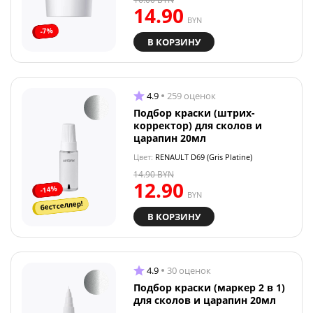
14.90
BYN
-7%
В КОРЗИНУ
4.9
259 оценок
Подбор краски (штрих-
корректор) для сколов и
царапин 20мл
Цвет:
RENAULT D69 (Gris Platine)
14.90
BYN
12.90
-14%
BYN
бестселлер!
В КОРЗИНУ
4.9
30 оценок
Подбор краски (маркер 2 в 1)
для сколов и царапин 20мл