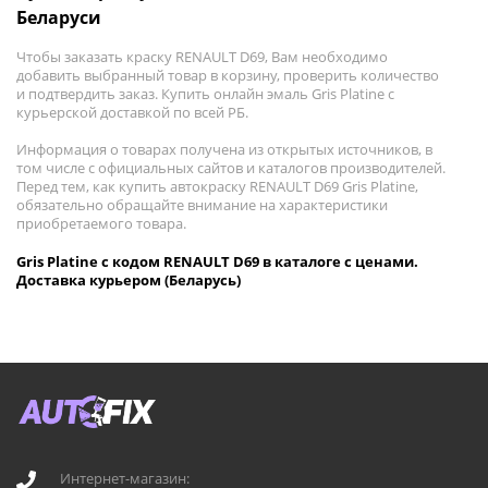
Беларуси
Чтобы заказать краску RENAULT D69, Вам необходимо
добавить выбранный товар в корзину, проверить количество
и подтвердить заказ. Купить онлайн эмаль Gris Platine с
курьерской доставкой по всей РБ.
Информация о товарах получена из открытых источников, в
том числе с официальных сайтов и каталогов производителей.
Перед тем, как купить автокраску RENAULT D69 Gris Platine,
обязательно обращайте внимание на характеристики
приобретаемого товара.
Gris Platine с кодом RENAULT D69 в каталоге с ценами.
Доставка курьером (Беларусь)
Интернет-магазин: