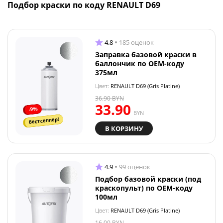
Подбор краски по коду RENAULT D69
4.8
185 оценок
Заправка базовой краски в
баллончик по OEM-коду
375мл
Цвет:
RENAULT D69 (Gris Platine)
36.90
BYN
33.90
-9%
BYN
бестселлер!
В КОРЗИНУ
4.9
99 оценок
Подбор базовой краски (под
краскопульт) по OEM-коду
100мл
Цвет:
RENAULT D69 (Gris Platine)
16.00
BYN