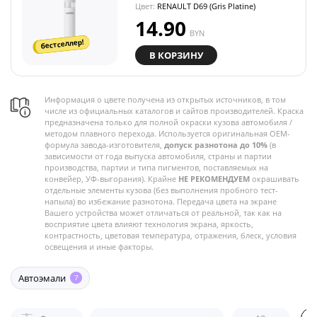
Цвет:
RENAULT D69 (Gris Platine)
14.90
BYN
бестселлер!
В КОРЗИНУ
Информация о цвете получена из открытых источников, в том
числе из официальных каталогов и сайтов производителей. Краска
предназначена только для полной окраски кузова автомобиля /
методом плавного перехода. Используется оригинальная OEM-
формула завода-изготовителя,
допуск разнотона до 10%
(в
зависимости от года выпуска автомобиля, страны и партии
производства, партии и типа пигментов, поставляемых на
конвейер, УФ-выгорания). Крайне
НЕ РЕКОМЕНДУЕМ
окрашивать
отдельные элементы кузова (без выполнения пробного тест-
напыла) во избежание разнотона. Передача цвета на экране
Вашего устройства может отличаться от реальной, так как на
восприятие цвета влияют технология экрана, яркость,
контрастность, цветовая температура, отражения, блеск, условия
освещения и иные факторы.
Автоэмали
7