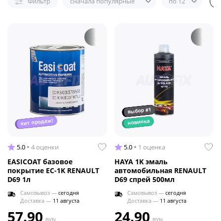
Фильтр
сначала популярные
по 12
выбор #1
хит продаж!
новинка
5.0
4 оценки
5.0
1 оценка
EASICOAT базовое
HAYA 1K эмаль
покрытие EC-1K RENAULT
автомобильная RENAULT
D69 1л
D69 спрей 500мл
Самовывоз —
сегодня
Самовывоз —
сегодня
Доставка —
11 августа
Доставка —
11 августа
57.90
24.90
BYN
BYN