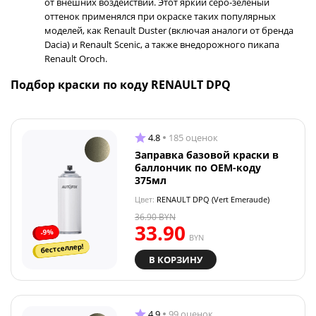
от внешних воздействий. Этот яркий серо-зеленый
оттенок применялся при окраске таких популярных
моделей, как Renault Duster (включая аналоги от бренда
Dacia) и Renault Scenic, а также внедорожного пикапа
Renault Oroch.
Подбор краски по коду RENAULT DPQ
4.8
185 оценок
Заправка базовой краски в
баллончик по OEM-коду
375мл
Цвет:
RENAULT DPQ (Vert Emeraude)
36.90
BYN
33.90
-9%
BYN
бестселлер!
В КОРЗИНУ
4.9
99 оценок