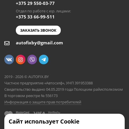
+375 29 550-03-77
Отдел по работе с юр. лицами:
+375 33 66-99-511
ЗАКАЗАТЬ ЗВОНОК
autofixby@gmail.com
2019 - 2026 © AUTOFIX.BY
Частное предприятие «Автосэлф», УНП 391953388
Свидетельство выдано 04.05.2019 года Полоцким райисполкомом
В торговом реестре № 556173
Информация о защите прав потребителей
Сайт использует Cookie