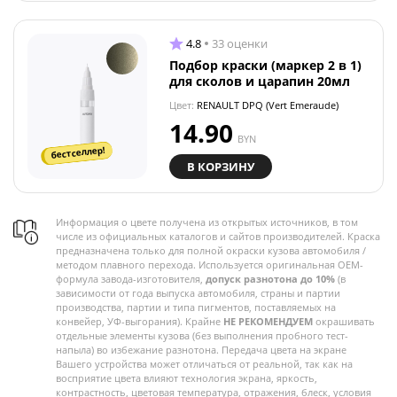
4.8
33 оценки
Подбор краски (маркер 2 в 1)
для сколов и царапин 20мл
Цвет:
RENAULT DPQ (Vert Emeraude)
14.90
BYN
бестселлер!
В КОРЗИНУ
Информация о цвете получена из открытых источников, в том
числе из официальных каталогов и сайтов производителей. Краска
предназначена только для полной окраски кузова автомобиля /
методом плавного перехода. Используется оригинальная OEM-
формула завода-изготовителя,
допуск разнотона до 10%
(в
зависимости от года выпуска автомобиля, страны и партии
производства, партии и типа пигментов, поставляемых на
конвейер, УФ-выгорания). Крайне
НЕ РЕКОМЕНДУЕМ
окрашивать
отдельные элементы кузова (без выполнения пробного тест-
напыла) во избежание разнотона. Передача цвета на экране
Вашего устройства может отличаться от реальной, так как на
восприятие цвета влияют технология экрана, яркость,
контрастность, цветовая температура, отражения, блеск, условия