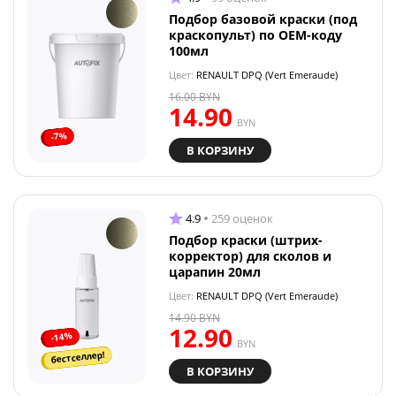
Подбор базовой краски (под
краскопульт) по OEM-коду
100мл
Цвет:
RENAULT DPQ (Vert Emeraude)
16.00
BYN
14.90
BYN
-7%
В КОРЗИНУ
4.9
259 оценок
Подбор краски (штрих-
корректор) для сколов и
царапин 20мл
Цвет:
RENAULT DPQ (Vert Emeraude)
14.90
BYN
12.90
-14%
BYN
бестселлер!
В КОРЗИНУ