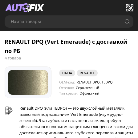
Найти товары
RENAULT DPQ (Vert Emeraude) с доставкой
по РБ
4 товара
DACIA
RENAULT
OEM-код:
RENAULT DPQ, TEDPQ
Оттенок:
Серо-зеленый
Тип краски:
Эффектный
Renault DPQ (или TEDPQ) — это двухслойный металлик,
известный под названием Vert Emeraude (изумрудно-
зеленый). Эта глубокая и насыщенная эмаль требует
обязательного покрытия защитным глянцевым лаком для
достижения оригинального глубокого перелива и защиты