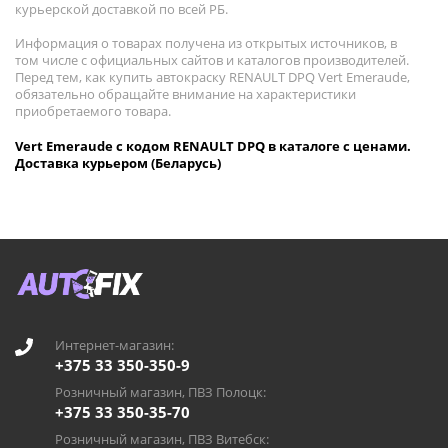
курьерской доставкой по всей РБ.
Информация о товарах получена из открытых источников, в
том числе с официальных сайтов и каталогов производителей.
Перед тем, как купить автокраску RENAULT DPQ Vert Emeraude,
обязательно обращайте внимание на характеристики
приобретаемого товара.
Vert Emeraude с кодом RENAULT DPQ в каталоге с ценами.
Доставка курьером (Беларусь)
Интернет-магазин:
+375 33 350-350-9
Розничный магазин, ПВЗ Полоцк:
+375 33 350-35-70
Розничный магазин, ПВЗ Витебск: