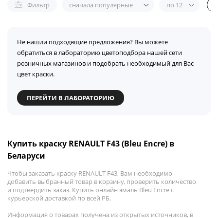
Фильтр
сначала популярные
по 12
Не нашли подходящие предложения? Вы можете
обратиться в лабораторию цветоподбора нашей сети
розничных магазинов и подобрать необходимый для Вас
цвет краски.
ПЕРЕЙТИ В ЛАБОРАТОРИЮ
Купить краску RENAULT F43 (Bleu Encre) в
Беларуси
Чтобы заказать краску RENAULT F43, Вам необходимо
добавить выбранный товар в корзину, проверить количество
и подтвердить заказ. Купить онлайн эмаль Bleu Encre с
курьерской доставкой по всей РБ.
Информация о товарах получена из открытых источников, в