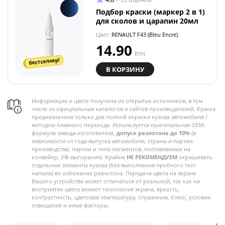
Подбор краски (маркер 2 в 1)
для сколов и царапин 20мл
Цвет:
RENAULT F43 (Bleu Encre)
14.90
BYN
бестселлер!
В КОРЗИНУ
Информация о цвете получена из открытых источников, в том
числе из официальных каталогов и сайтов производителей. Краска
предназначена только для полной окраски кузова автомобиля /
методом плавного перехода. Используется оригинальная OEM-
формула завода-изготовителя,
допуск разнотона до 10%
(в
зависимости от года выпуска автомобиля, страны и партии
производства, партии и типа пигментов, поставляемых на
конвейер, УФ-выгорания). Крайне
НЕ РЕКОМЕНДУЕМ
окрашивать
отдельные элементы кузова (без выполнения пробного тест-
напыла) во избежание разнотона. Передача цвета на экране
Вашего устройства может отличаться от реальной, так как на
восприятие цвета влияют технология экрана, яркость,
контрастность, цветовая температура, отражения, блеск, условия
освещения и иные факторы.