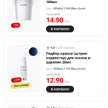
100мл
Цвет:
RENAULT F43 (Bleu Encre)
16.00
BYN
14.90
BYN
-7%
В КОРЗИНУ
4.9
259 оценок
Подбор краски (штрих-
корректор) для сколов и
царапин 20мл
Цвет:
RENAULT F43 (Bleu Encre)
14.90
BYN
12.90
-14%
BYN
бестселлер!
В КОРЗИНУ
4.8
33 оценки