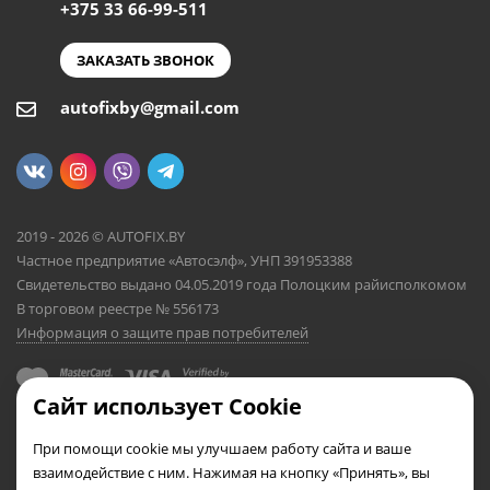
+375 33 66-99-511
ЗАКАЗАТЬ ЗВОНОК
autofixby@gmail.com
2019 - 2026 © AUTOFIX.BY
Частное предприятие «Автосэлф», УНП 391953388
Свидетельство выдано 04.05.2019 года Полоцким райисполкомом
В торговом реестре № 556173
Информация о защите прав потребителей
Сайт использует Cookie
При помощи cookie мы улучшаем работу сайта и ваше
взаимодействие с ним. Нажимая на кнопку «Принять», вы