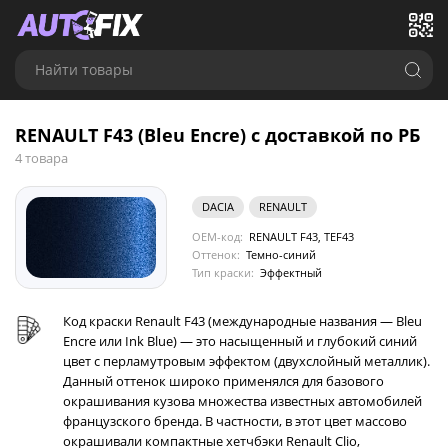
Найти товары
RENAULT F43 (Bleu Encre) с доставкой по РБ
4 товара
DACIA
RENAULT
OEM-код:
RENAULT F43, TEF43
Оттенок:
Темно-синий
Тип краски:
Эффектный
Код краски Renault F43 (международные названия — Bleu
Encre или Ink Blue) — это насыщенный и глубокий синий
цвет с перламутровым эффектом (двухслойный металлик).
Данный оттенок широко применялся для базового
окрашивания кузова множества известных автомобилей
французского бренда. В частности, в этот цвет массово
окрашивали компактные хетчбэки Renault Clio,