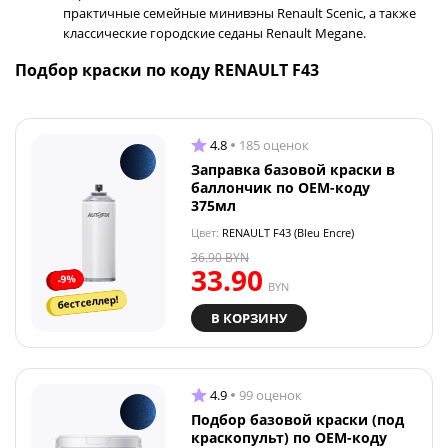
практичные семейные минивэны Renault Scenic, а также
классические городские седаны Renault Megane.
Подбор краски по коду RENAULT F43
4.8
185 оценок
Заправка базовой краски в
баллончик по OEM-коду
375мл
Цвет:
RENAULT F43 (Bleu Encre)
36.90
BYN
33.90
-9%
BYN
бестселлер!
В КОРЗИНУ
4.9
99 оценок
Подбор базовой краски (под
краскопульт) по OEM-коду